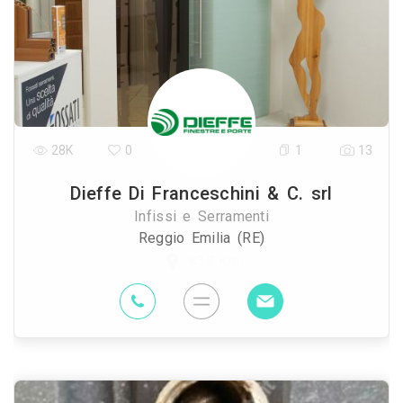
28K
0
1
13
Dieffe Di Franceschini & C. srl
Infissi e Serramenti
Reggio Emilia (RE)
83.2 Km