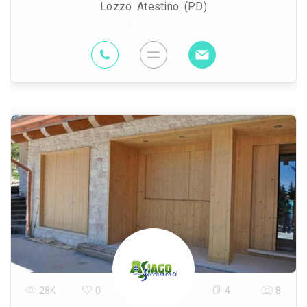
Lozzo Atestino (PD)
65.7 Km
28K
0
4
8