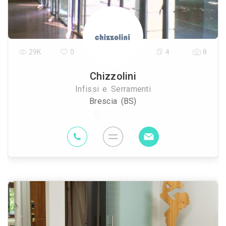
29K
0
4
8
Chizzolini
Infissi e Serramenti
Brescia (BS)
82.3 Km