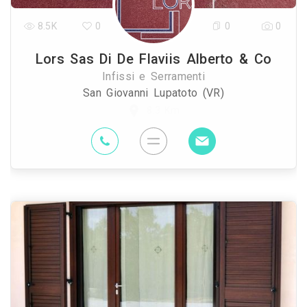
8.5K
0
0
0
Lors Sas Di De Flaviis Alberto & Co
Infissi e Serramenti
San Giovanni Lupatoto (VR)
8.3 Km