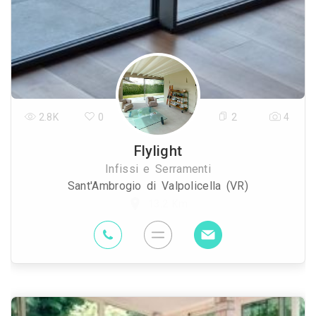
2.8K
0
2
4
Flylight
Infissi e Serramenti
Sant'Ambrogio di Valpolicella (VR)
13.2 Km