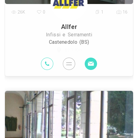
26K
0
1
16
Allfer
Infissi e Serramenti
Castenedolo (BS)
69.1 Km