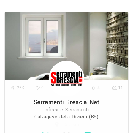
26K
0
4
11
Serramenti Brescia Net
Infissi e Serramenti
Calvagese della Riviera (BS)
55.5 Km