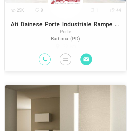
25K
8
1
44
Ati Dainese Porte Industriale Rampe Di Carico
Porte
Barbona (PD)
79 Km