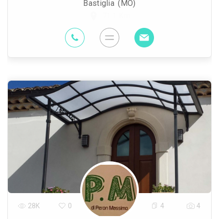
Bastiglia (MO)
71.1 Km
28K
0
4
4