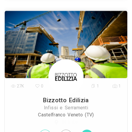
27K
0
1
1
Bizzotto Edilizia
Infissi e Serramenti
Castelfranco Veneto (TV)
96.6 Km