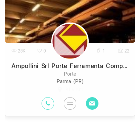
28K
0
1
22
Ampollini Srl Porte Ferramenta Compensati
Porte
Parma (PR)
91.6 Km