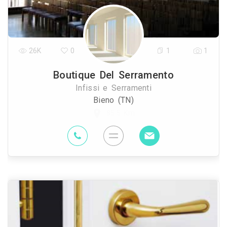
26K
0
1
1
Boutique Del Serramento
Infissi e Serramenti
Bieno (TN)
85.5 Km