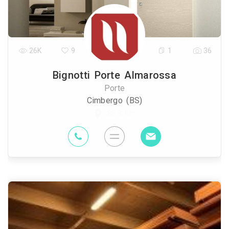
26K
9
1
36
Bignotti Porte Almarossa
Porte
Cimbergo (BS)
85.8 Km