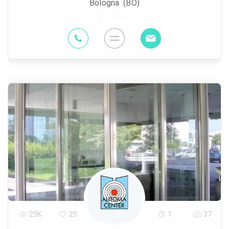
Bologna (BO)
98 Km
25K
25
1
37