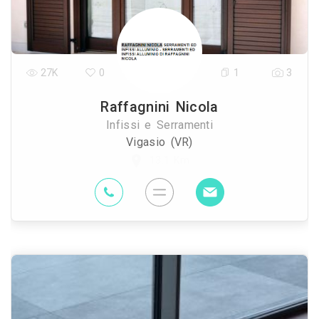
27K
0
1
3
Raffagnini Nicola
Infissi e Serramenti
Vigasio (VR)
13.1 Km