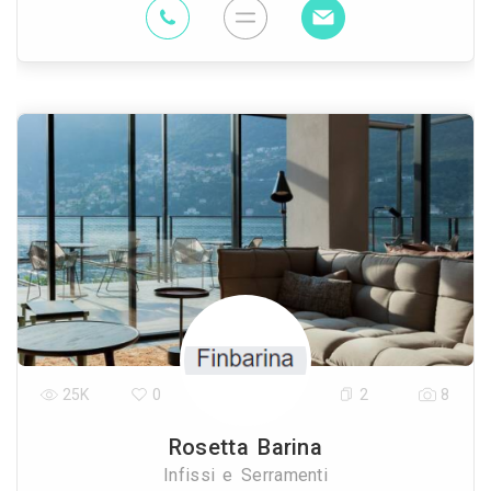
25K
0
2
8
Rosetta Barina
Infissi e Serramenti