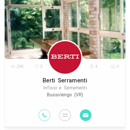
29K
0
4
4
Berti Serramenti
Infissi e Serramenti
Bussolengo (VR)
14.4 Km