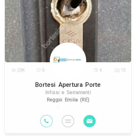
29K
0
4
10
Bortesi Apertura Porte
Infissi e Serramenti
Reggio Emilia (RE)
83.2 Km