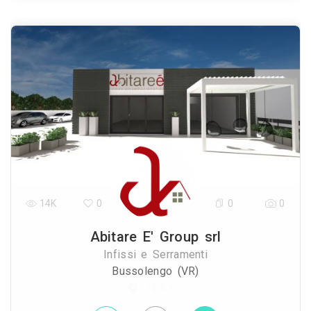
14K
0
0
0
Abitare E' Group srl
Infissi e Serramenti
Bussolengo (VR)
14.4 Km