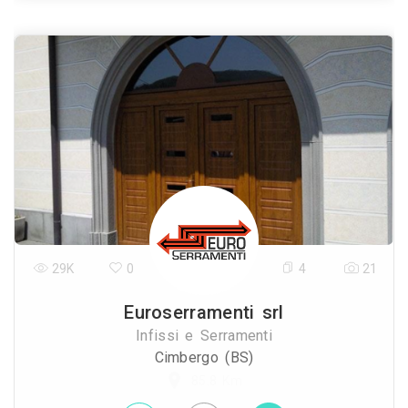
29K
0
4
21
Euroserramenti srl
Infissi e Serramenti
Cimbergo (BS)
85.8 Km