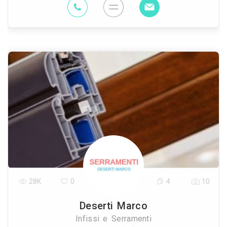
28K
0
4
10
Deserti Marco
Infissi e Serramenti