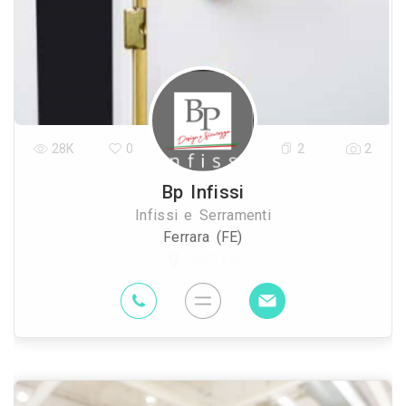
28K
0
2
2
Bp Infissi
Infissi e Serramenti
Ferrara (FE)
93.7 Km