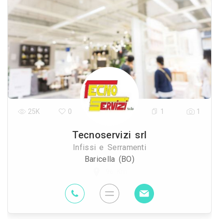
25K
0
1
1
Tecnoservizi srl
Infissi e Serramenti
Baricella (BO)
96 Km