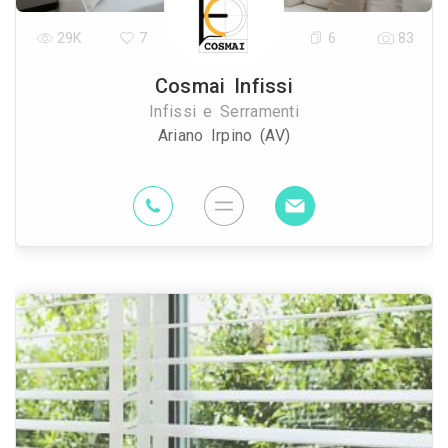
29K
7
6
83
Cosmai Infissi
Infissi e Serramenti
Ariano Irpino (AV)
90.8 Km