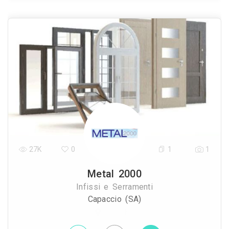
27K
0
1
1
Metal 2000
Infissi e Serramenti
Capaccio (SA)
91.7 Km