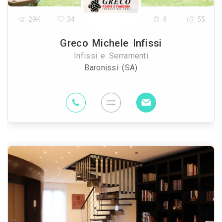
29K
34
4
55
Greco Michele Infissi
Infissi e Serramenti
Baronissi (SA)
51.2 Km