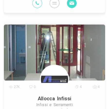
27K
0
4
4
Allocca Infissi
Infissi e Serramenti