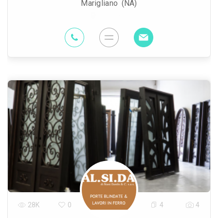
Marigliano (NA)
19.9 Km
28K
0
4
4