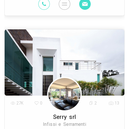
27K
0
2
13
Serry srl
Infissi e Serramenti