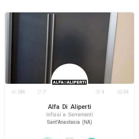
28K
7
4
34
Alfa Di Aliperti
Infissi e Serramenti
Sant'Anastasia (NA)
13.2 Km