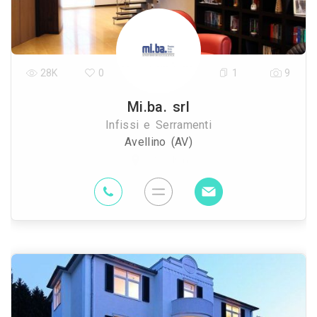
28K
0
1
9
Mi.ba. srl
Infissi e Serramenti
Avellino (AV)
52.5 Km