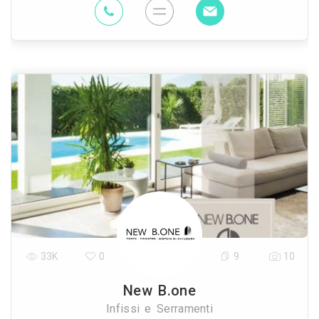
33K
0
9
10
New B.one
Infissi e Serramenti