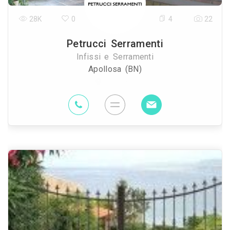
28K
0
4
22
Petrucci Serramenti
Infissi e Serramenti
Apollosa (BN)
48.7 Km