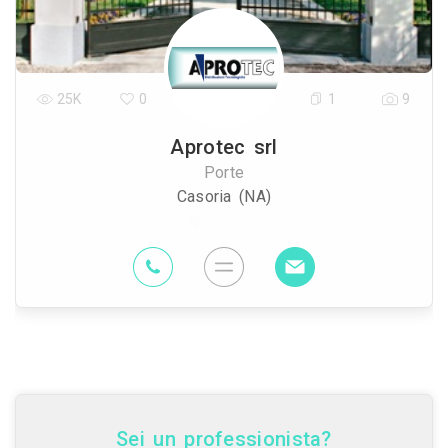
25K
0
1
9
Aprotec srl
Porte
Casoria (NA)
5.7 Km
Sei un professionista?