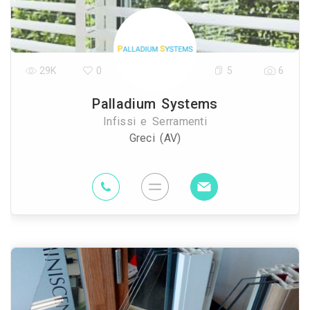
29K
0
5
6
Palladium Systems
Infissi e Serramenti
Greci (AV)
98.3 Km