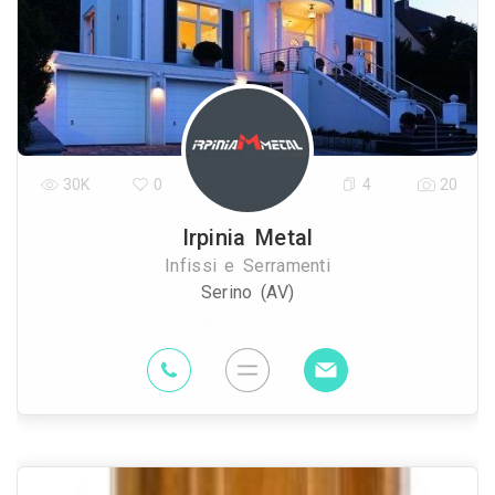
30K
0
4
20
Irpinia Metal
Infissi e Serramenti
Serino (AV)
58.9 Km