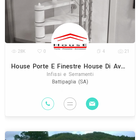
28K
0
4
21
House Porte E Finestre House Di Avallone Danilo
Infissi e Serramenti
Battipaglia (SA)
75 Km