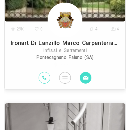
29K
0
4
4
Ironart Di Lanzillo Marco Carpenteria Metallica
Infissi e Serramenti
Pontecagnano Faiano (SA)
63.8 Km