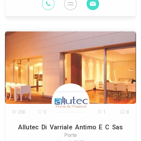
25K
0
1
8
Allutec Di Varriale Antimo E C Sas
Porte