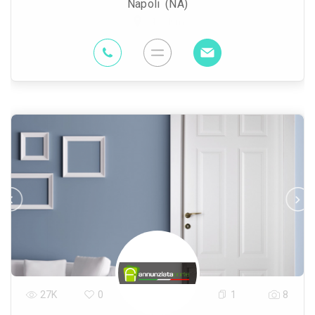
Napoli (NA)
4.6 Km
27K
0
1
8