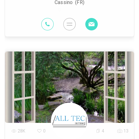
Cassino (FR)
77.8 Km
28K
0
4
13