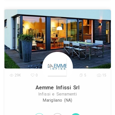
29K
0
5
15
Aemme Infissi Srl
Infissi e Serramenti
Marigliano (NA)
19.9 Km