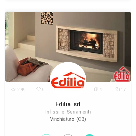
27K
0
4
17
Edilia srl
Infissi e Serramenti
Vinchiaturo (CB)
72.3 Km