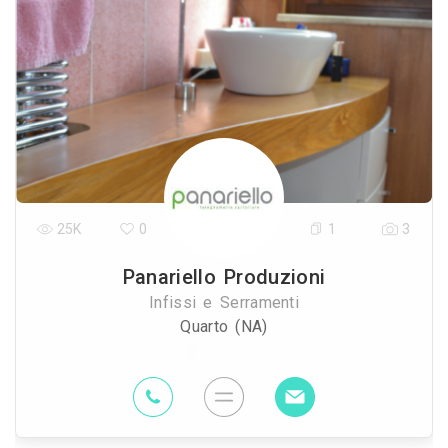
25K
0
1
3
Panariello Produzioni
Infissi e Serramenti
Quarto (NA)
12.7 Km