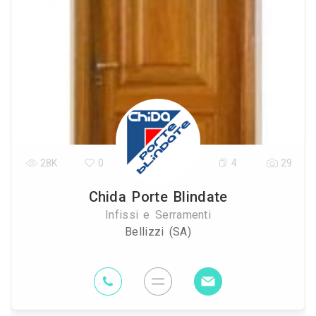
28K
0
4
29
Chida Porte Blindate
Infissi e Serramenti
Bellizzi (SA)
71.5 Km