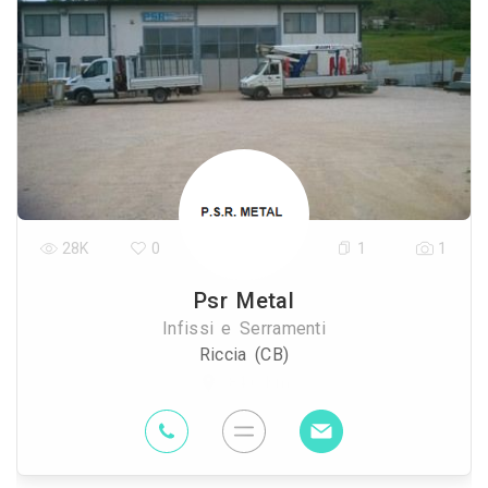
28K
0
1
1
Psr Metal
Infissi e Serramenti
Riccia (CB)
84.6 Km