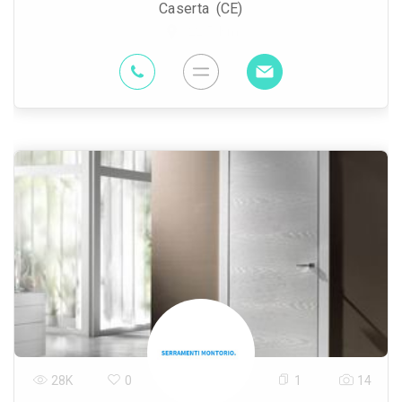
Caserta (CE)
22.5 Km
28K
0
1
14