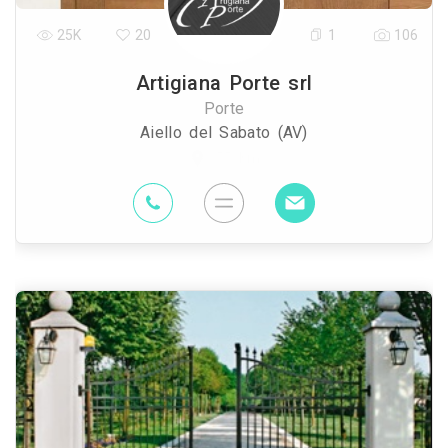
25K
20
1
106
Artigiana Porte srl
Porte
Aiello del Sabato (AV)
55 Km