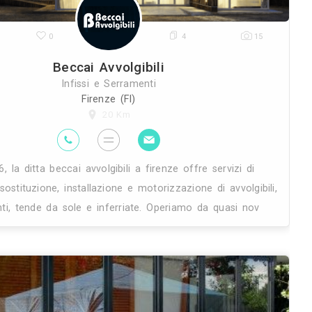
30K
0
Beccai Avvo
Infissi e Ser
Firenze (
20 K
rai
Dal 1926, la ditta beccai avvolgibi