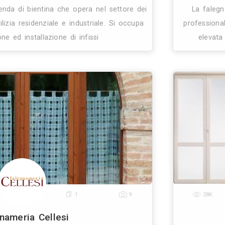
0
3
12
Damar Serramenti
Infissi e Serramenti
Bientina (PI)
50.9 Km