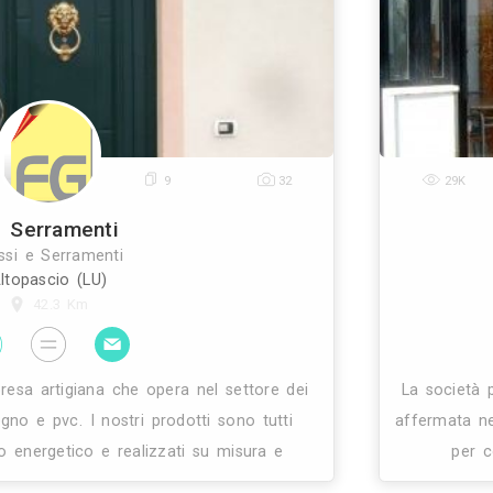
dicati o sentito conoscenti parlare di questo tipo 
"abbiamo comprato le finestre per tutta casa, m
24
9
32