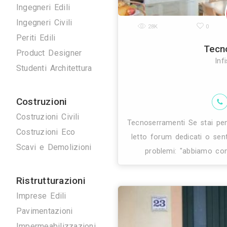
Disegnatori 3D
Geometri
Home Stager
Ingegneri Edili
Ingegneri Civili
28K
Periti Edili
Product Designer
Studenti Architettura
Costruzioni
Costruzioni Civili
Tecnoserrament
Costruzioni Eco