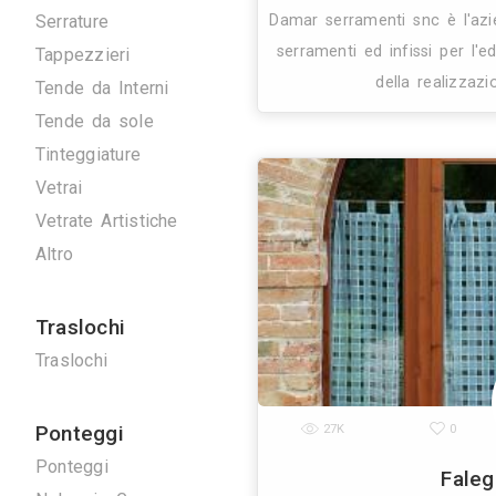
Artigiani
Arrotatori Marmi
Carpenteria
Cartongessisti
Decoratori
27K
Fabbri
Marmisti
Parquettisti
Piastrellisti
Posatori Resine
Restauro Mobili