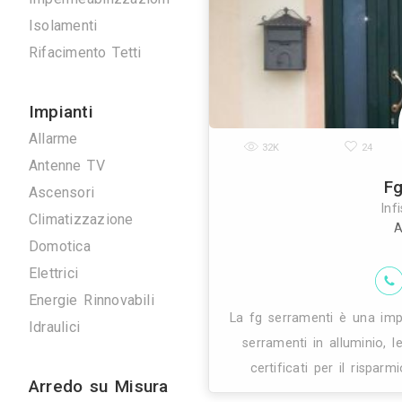
letto forum de
Scavi e Demolizioni
problemi: 
Ristrutturazioni
Imprese Edili
Pavimentazioni
Impermeabilizzazioni
Isolamenti
Rifacimento Tetti
Impianti
Allarme
32K