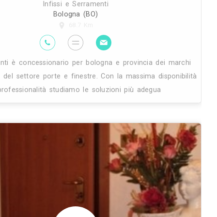
 dei
La falegnameria gabrielli è da semp
upa
professionalità, negli anni si è fatta
elevata fattura, dal design innov