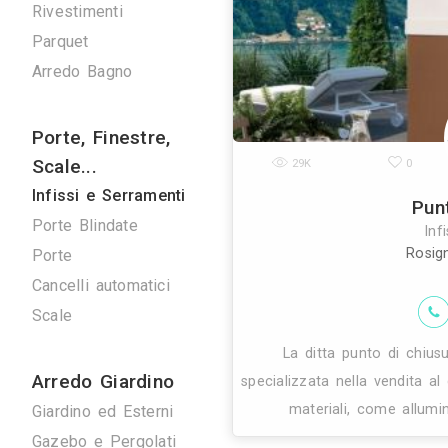
Verde
Pulizie
Spazzacamini
Svuota Cantine
Tuttofare
Fotografi
Fotografi di Interni
28K
Arredamenti
Giorno e Notte
Cucine