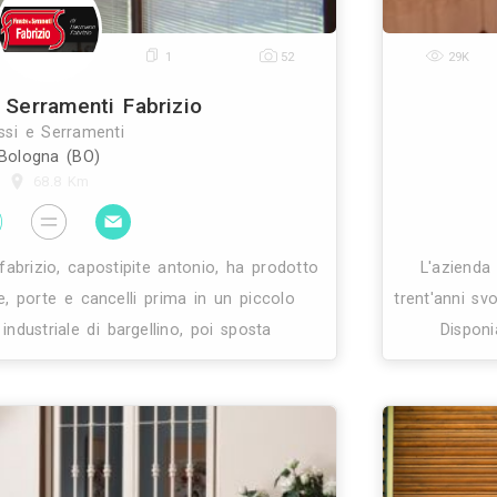
0
1
9
Falegnameria Cellesi
Infissi e Serramenti
Casole d'Elsa (SI)
54.5 Km
affermata in tutto il senese per l’assoluta qualità 
lle sue lavorazioni artigianali, la falegnameria cellesi
lizzata nella produzione di infissi, finestre e