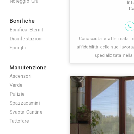
Damar serramenti
Serrature
serramenti ed in
Tappezzieri
de
Tende da Interni
Tende da sole
Tinteggiature
Vetrai
Vetrate Artistiche
Altro
Traslochi
Traslochi