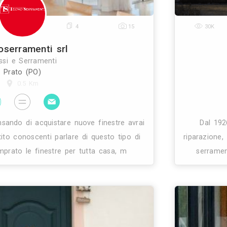
0
4
15
Tecnoserramenti srl
Infissi e Serramenti
Prato (PO)
0.5 Km
i Se stai pensando di acquistare nuove finestre av