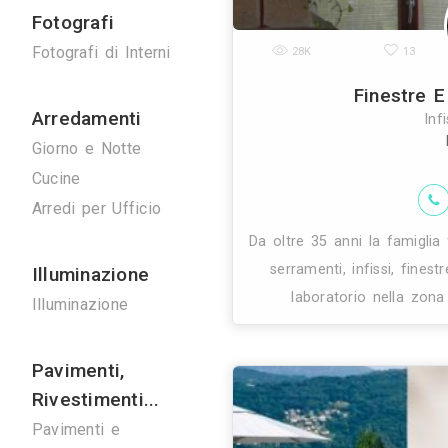
Ponteggi
27K
Ponteggi
Noleggio Gru
Bonifiche
Bonifica Eternit
Disinfestazioni
Conosciuta e 
affidabilità de
Spurghi
specia
Manutenzione
Ascensori