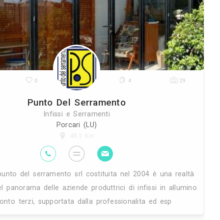
di
riparazione, sostituzione, installazione
serramenti, tende da sole e infer
29K
0