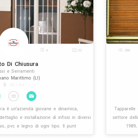
13
1
52
Finestre E Serramenti Fabrizio
Infissi e Serramenti
Bologna (BO)
68.8 Km