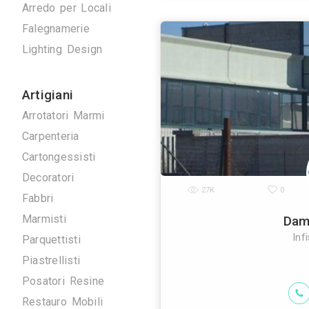
Antenne TV
Ascensori
Climatizzazione
Domotica
Elettrici
Energie Rinnovabili
La fg serramen
Idraulici
serramenti in
certificati
Arredo su Misura
Arredo per Locali
Falegnamerie
Lighting Design