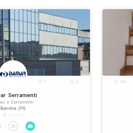
Fg Serramenti
Infissi e Serramenti
Altopascio (LU)
42.3 Km
ti è una impresa artigiana che opera nel settore d
 alluminio, legno e pvc. I nostri prodotti sono tutti
 per il risparmio energetico e realizzati su misura e