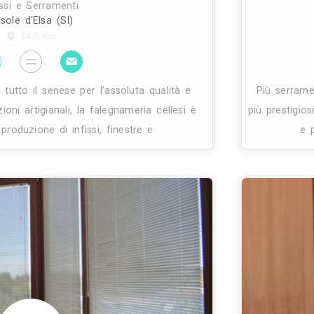
 snc è l'azienda di bientina che opera nel settore
fissi per l'edilizia residenziale e industriale. Si occ
lla realizzazione ed installazione di infissi