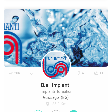
28K
0
4
11
B.a. Impianti
Impianti Idraulici
Gussago (BS)
85.2 Km