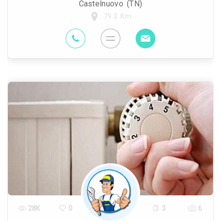
Castelnuovo (TN)
79.3 Km
28K
0
3
6