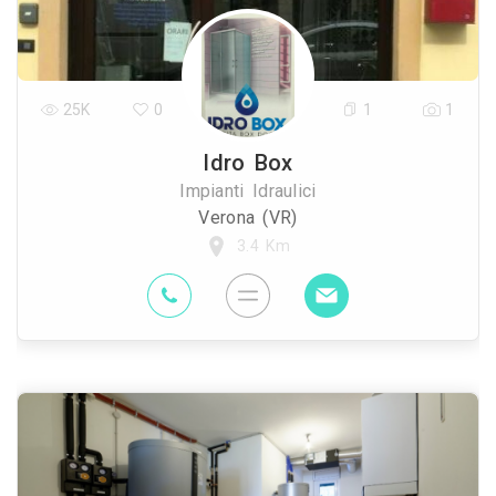
25K
0
1
1
Idro Box
Impianti Idraulici
Verona (VR)
3.4 Km