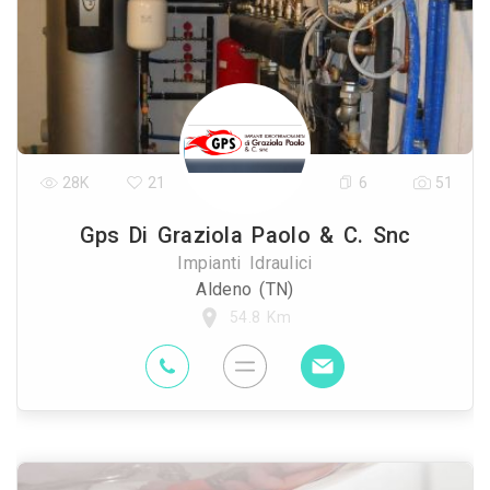
28K
21
6
51
Gps Di Graziola Paolo & C. Snc
Impianti Idraulici
Aldeno (TN)
54.8 Km