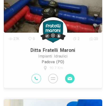
27K
0
2
20
Ditta Fratelli Maroni
Impianti Idraulici
Padova (PD)
90.7 Km