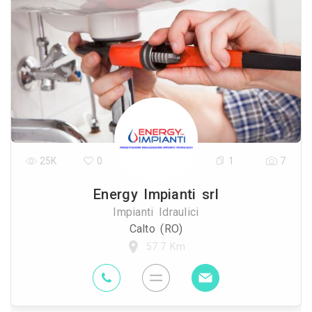
25K
0
1
7
Energy Impianti srl
Impianti Idraulici
Calto (RO)
57.7 Km