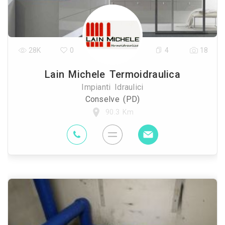
28K
0
4
18
Lain Michele Termoidraulica
Impianti Idraulici
Conselve (PD)
90.3 Km