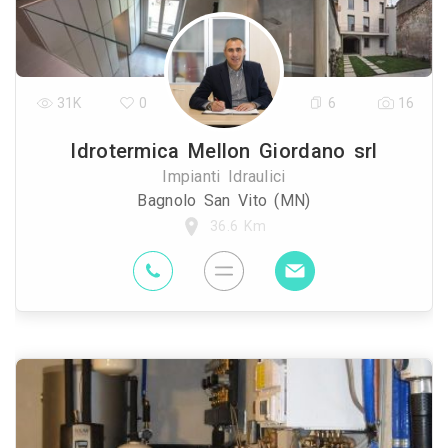
31K
0
6
16
Idrotermica Mellon Giordano srl
Impianti Idraulici
Bagnolo San Vito (MN)
36.6 Km