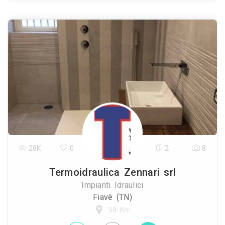
28K
0
2
8
Termoidraulica Zennari srl
Impianti Idraulici
Fiavè (TN)
58 Km