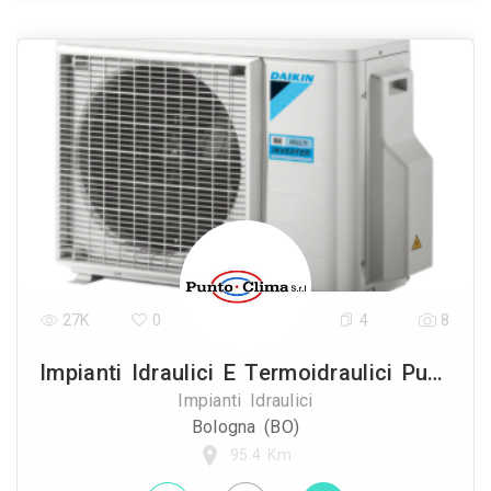
27K
0
4
8
Impianti Idraulici E Termoidraulici Punto Clima
Impianti Idraulici
Bologna (BO)
95.4 Km