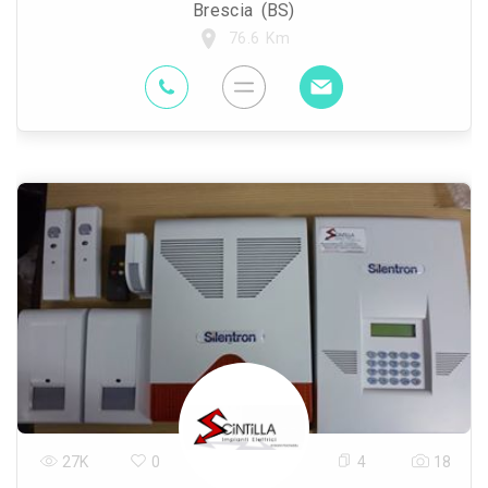
Brescia (BS)
76.6 Km
27K
0
4
18