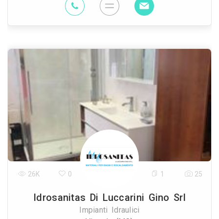
26K
0
1
25
Idrosanitas Di Luccarini Gino Srl
Impianti Idraulici