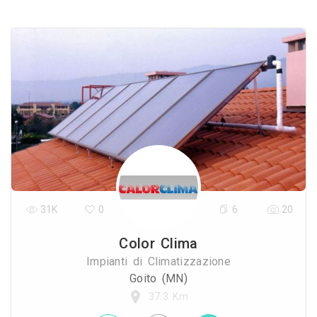
31K
0
6
20
Color Clima
Impianti di Climatizzazione
Goito (MN)
37.3 Km