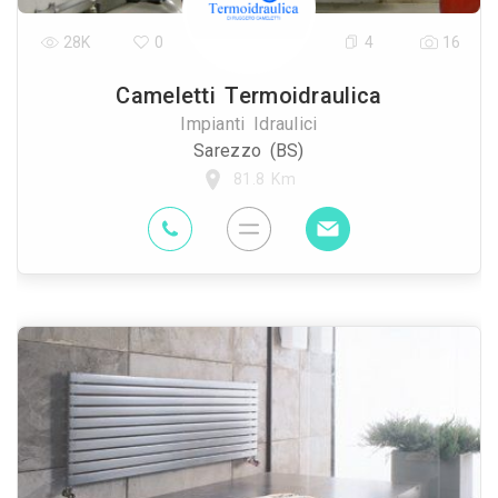
28K
0
4
16
Cameletti Termoidraulica
Impianti Idraulici
Sarezzo (BS)
81.8 Km