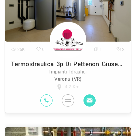
25K
0
1
2
Termoidraulica 3p Di Pettenon Giuseppe E Roberto Snc
Impianti Idraulici
Verona (VR)
4.2 Km