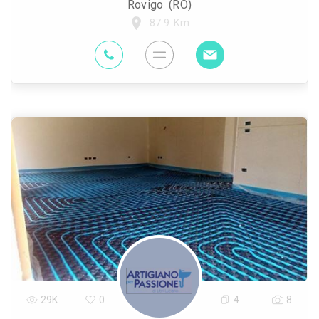
Rovigo (RO)
87.9 Km
29K
0
4
8