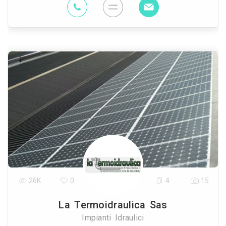
26K
0
4
15
La Termoidraulica Sas
Impianti Idraulici