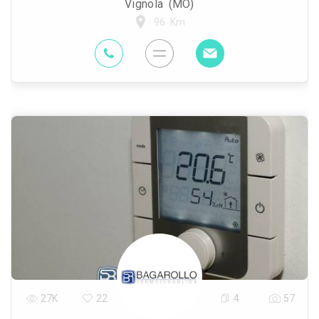
Vignola (MO)
96 Km
27K
22
4
57