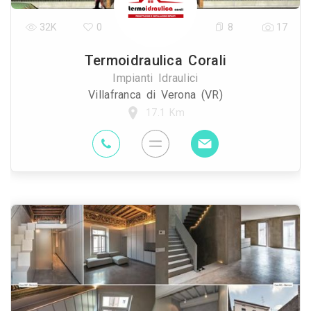
32K
0
8
17
Termoidraulica Corali
Impianti Idraulici
Villafranca di Verona (VR)
17.1 Km