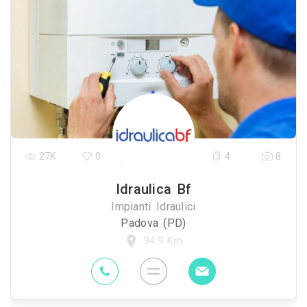
27K
0
4
8
Idraulica Bf
Impianti Idraulici
Padova (PD)
94.9 Km