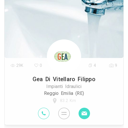
29K
0
4
9
Gea Di Vitellaro Filippo
Impianti Idraulici
Reggio Emilia (RE)
83.2 Km