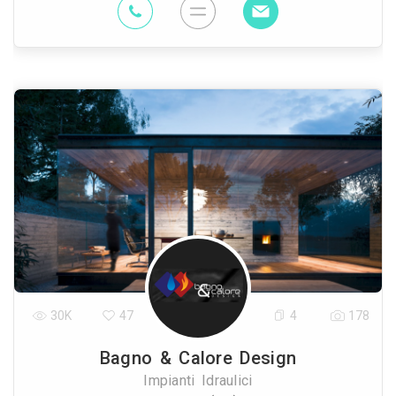
30K
47
4
178
Bagno & Calore Design
Impianti Idraulici