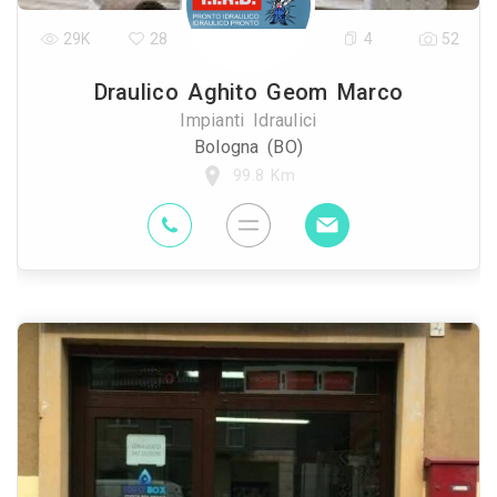
29K
28
4
52
Draulico Aghito Geom Marco
Impianti Idraulici
Bologna (BO)
99.8 Km