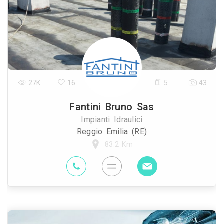
27K
16
5
43
Fantini Bruno Sas
Impianti Idraulici
Reggio Emilia (RE)
83.2 Km