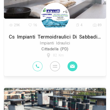
29K
16
4
89
Cs Impianti Termoidraulici Di Sabbadin Cristian
Impianti Idraulici
Cittadella (PD)
82 Km