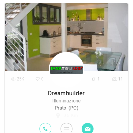
25K
0
1
11
Dreambuilder
Illuminazione
Prato (PO)
0.5 Km