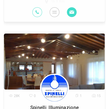
16.9 Km
28K
0
1
15
Spinelli Illuminazione