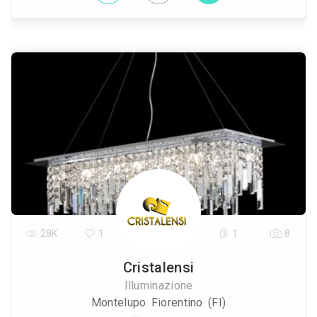
28K
1
1
8
Cristalensi
Illuminazione
Montelupo Fiorentino (FI)