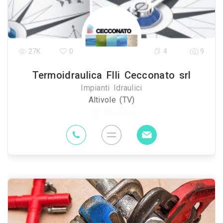
27K
0
4
9
Termoidraulica Flli Cecconato srl
Impianti Idraulici
Altivole (TV)
96.6 Km