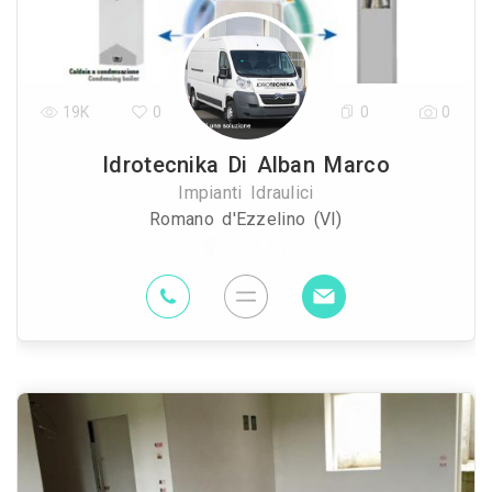
19K
0
0
0
Idrotecnika Di Alban Marco
Impianti Idraulici
Romano d'Ezzelino (VI)
82.1 Km