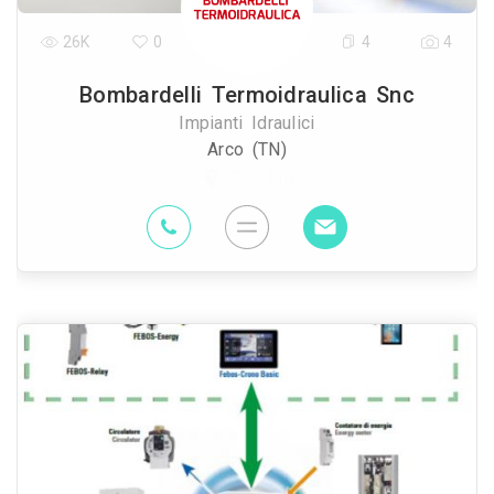
26K
0
4
4
Bombardelli Termoidraulica Snc
Impianti Idraulici
Arco (TN)
73.7 Km