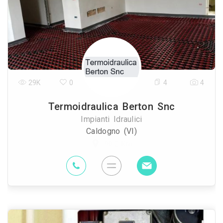
29K
0
4
4
Termoidraulica Berton Snc
Impianti Idraulici
Caldogno (VI)
90.2 Km