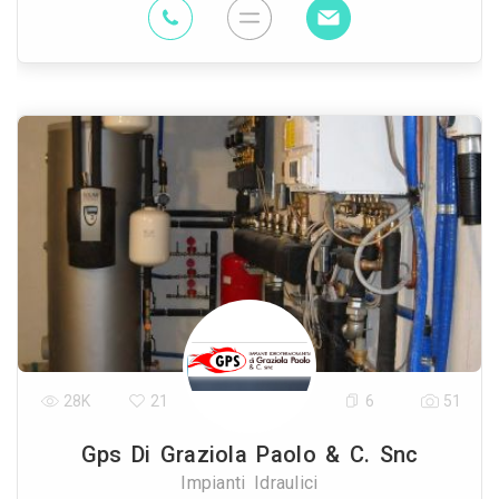
28K
21
6
51
Gps Di Graziola Paolo & C. Snc
Impianti Idraulici