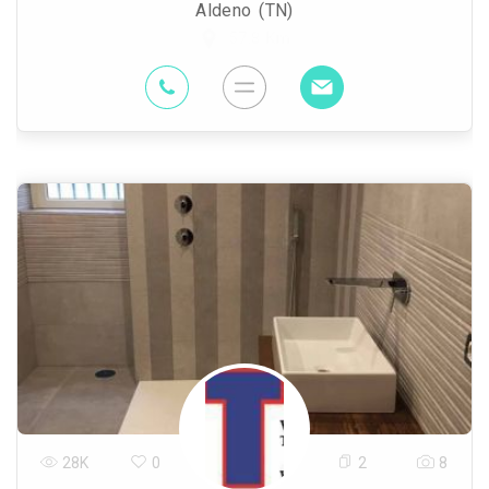
Aldeno (TN)
57.8 Km
28K
0
2
8