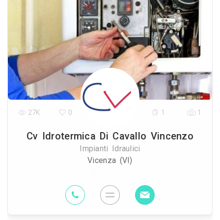
27K
0
1
1
Cv Idrotermica Di Cavallo Vincenzo
Impianti Idraulici
Vicenza (VI)
97.2 Km