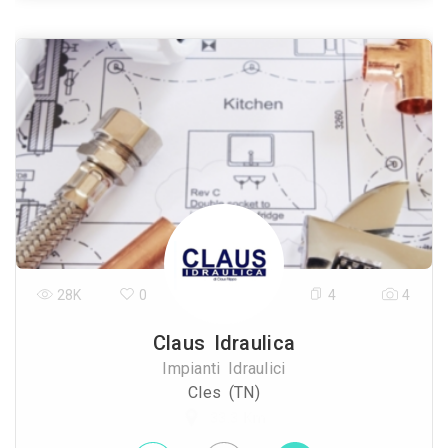
28K
0
4
4
Claus Idraulica
Impianti Idraulici
Cles (TN)
33.3 Km