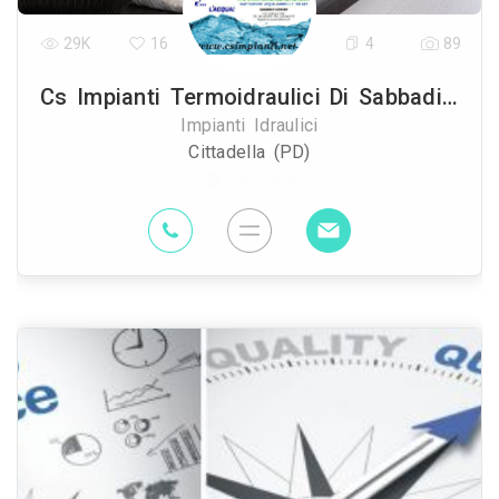
29K
16
4
89
Cs Impianti Termoidraulici Di Sabbadin Cristian
Impianti Idraulici
Cittadella (PD)
96.2 Km