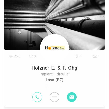
26K
0
1
1
Holzner E. & F. Ohg
Impianti Idraulici
Lana (BZ)
21.6 Km