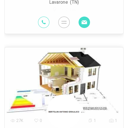
Lavarone (TN)
56.2 Km
27K
0
1
1