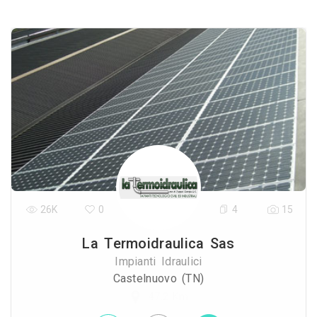
26K
0
4
15
La Termoidraulica Sas
Impianti Idraulici
Castelnuovo (TN)
47.2 Km