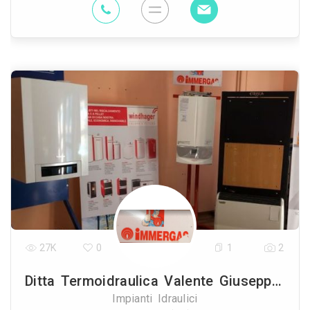
27K
0
1
2
Ditta Termoidraulica Valente Giuseppe- Show Room
Impianti Idraulici