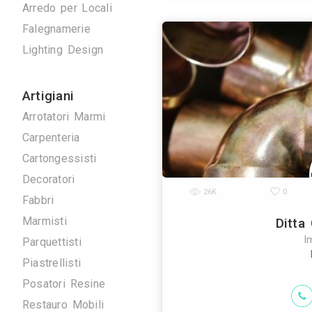
Antenne TV
Ascensori
Climatizzazione
Domotica
Elettrici
Energie Rinnovabili
L'attività di ro
Idraulici
termoidraulica 
Arredo su Misura
Arredo per Locali
Falegnamerie
Lighting Design