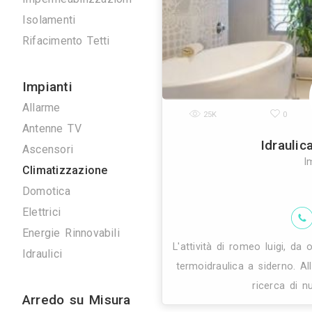
professionalità 
Scavi e Demolizioni
in provinci
Ristrutturazioni
Imprese Edili
Pavimentazioni
Impermeabilizzazioni
Isolamenti
Rifacimento Tetti
Impianti
Allarme
25K