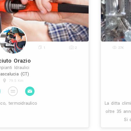
0
4
12
ermoidraulico Recupero Mariano
Impianti Idraulici
Barcellona Pozzo di Gotto (ME)
32.8 Km