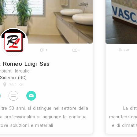
del personale, permettono alla edilimpianti di condof
a di reggio calabria, di proporvi soluzioni impianti
0
1
6