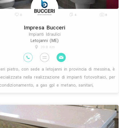
29K
0
Impresa B
Impianti Idr
Letojanni 
39.8 
La ditta bucceri pietro, con sede a let