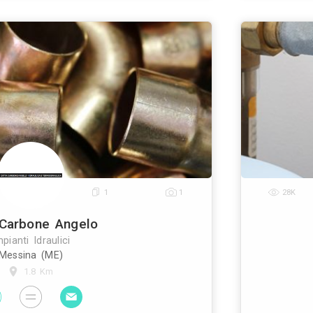
Idraulica Romeo Luigi Sas
Impianti Idraulici
Siderno (RC)
76.1 Km
meo luigi, da oltre 50 anni, si distingue nel settore de
a siderno. Alla professionalità si aggiunge la conti
ricerca di nuove soluzioni e materiali