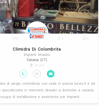
27K
0
Impianti Idraulici Di 
Impianti Idr
Anoia (R
59.1 