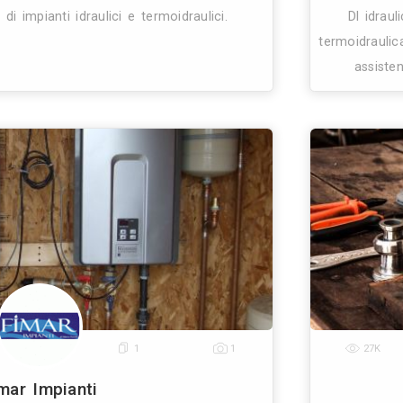
0
1
1
Ditta Carbone Angelo
Impianti Idraulici
Messina (ME)
1.8 Km