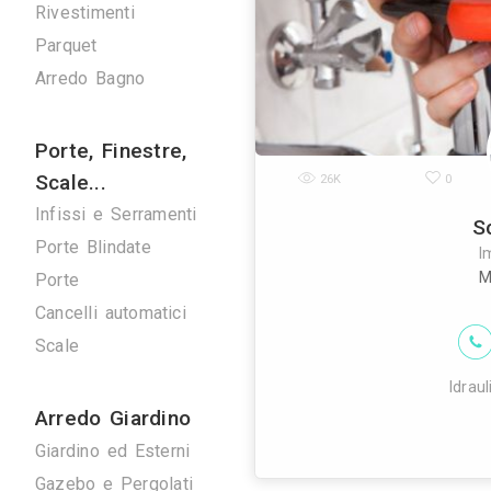
Verde
Pulizie
Spazzacamini
Svuota Cantine
Tuttofare
Fotografi
Fotografi di Interni
28K
T
Arredamenti
Giorno e Notte
Cucine