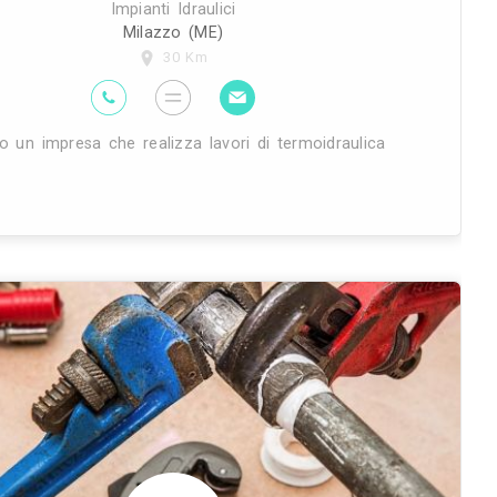
Dl idraulica è la ditta di messina s
termoidraulica e dell'arredo bagno. Nel
assistenza per impianti di risca