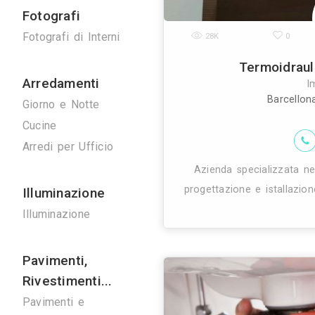
Ponteggi
27K
Ponteggi
Noleggio Gru
Bonifiche
Bonifica Eternit
Disinfestazioni
Fimar imp
dell'impiantisti
Spurghi
realizza i
Manutenzione
Ascensori