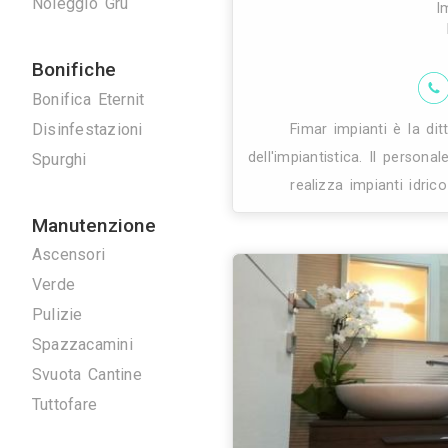
Eseguiamo i
Serrature
Tappezzieri
Tende da Interni
Tende da sole
Tinteggiature
Vetrai
Vetrate Artistiche
Altro
Traslochi
Traslochi