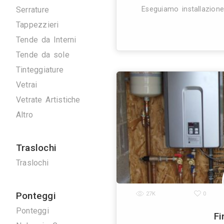
Artigiani
Arrotatori Marmi
Carpenteria
Cartongessisti
Decoratori
26K
Fabbri
Marmisti
Parquettisti
Piastrellisti
Posatori Resine
Restauro Mobili