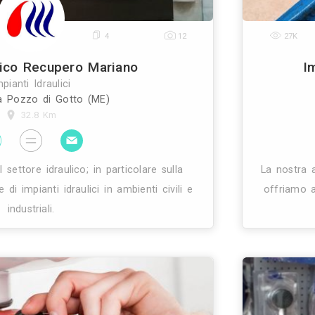
0
1
1
Fimar Impianti
Impianti Idraulici
Milazzo (ME)
30 Km
ianti è la ditta di milazzo che opera nel settore
ca. Il personale professionalmente qualificato della di
mpianti idrico sanitari, impianti elettrici, di riscald