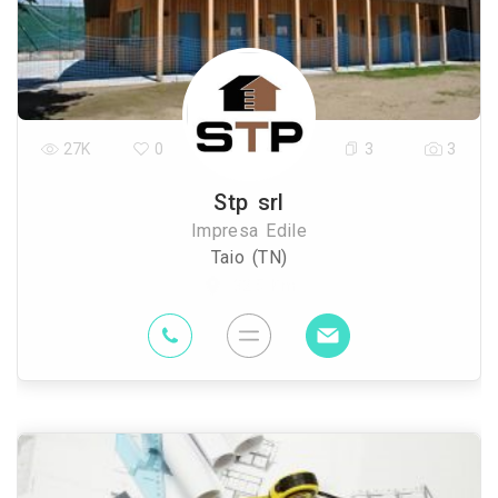
27K
0
3
3
Stp srl
Impresa Edile
Taio (TN)
32.5 Km