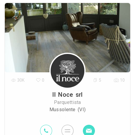
30K
0
5
10
Il Noce srl
Parquettista
Mussolente (VI)
86 Km