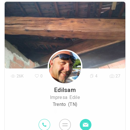
26K
0
4
27
Edilsam
Impresa Edile
Trento (TN)
48.1 Km