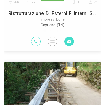
26K
27
3
52
Ristrutturazione Di Esterni E Interni Service Group
Impresa Edile
Capriana (TN)
23.7 Km