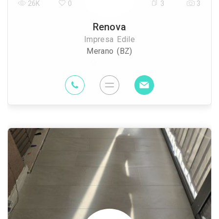
26K
0
3
3
Renova
Impresa Edile
Merano (BZ)
25.8 Km