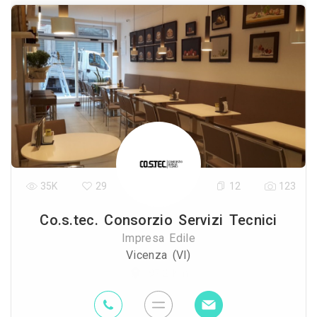
35K
29
12
123
Co.s.tec. Consorzio Servizi Tecnici
Impresa Edile
Vicenza (VI)
97.2 Km