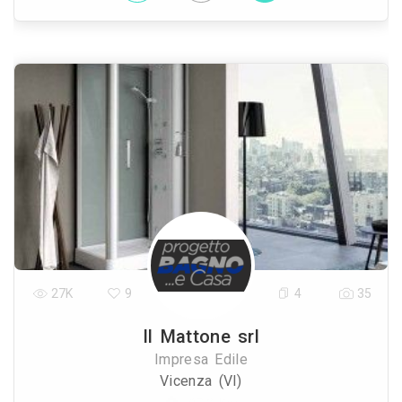
27K
9
4
35
Il Mattone srl
Impresa Edile
Vicenza (VI)