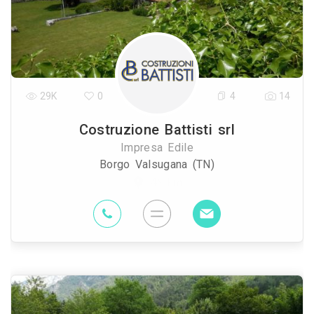
29K
0
4
14
Costruzione Battisti srl
Impresa Edile
Borgo Valsugana (TN)
46 Km