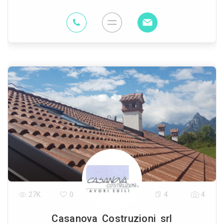
66.9 Km
27K
0
4
4
Casanova Costruzioni srl