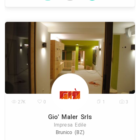
27K
0
1
3
Gio' Maler Srls
Impresa Edile
Brunico (BZ)