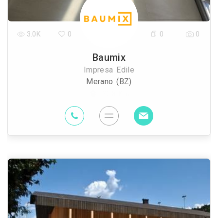
3.0K
0
0
0
Baumix
Impresa Edile
Merano (BZ)
25.8 Km