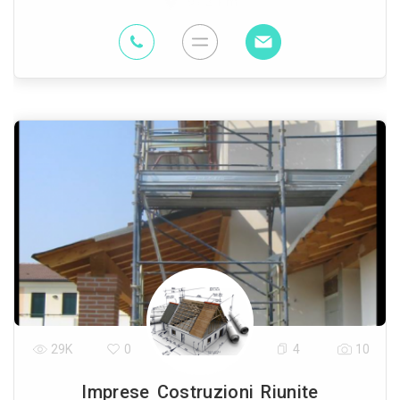
97.2 Km
29K
0
4
10
Imprese Costruzioni Riunite