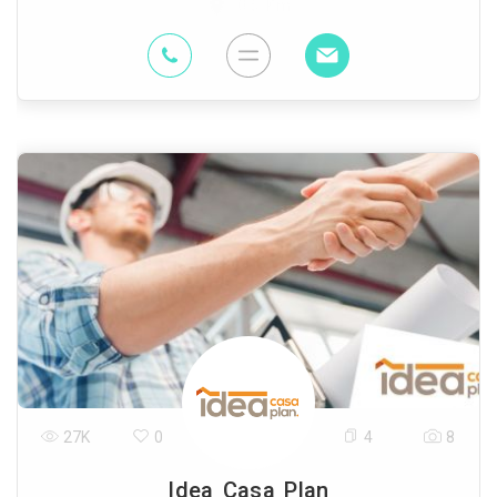
0.5 Km
27K
0
4
8
Idea Casa Plan