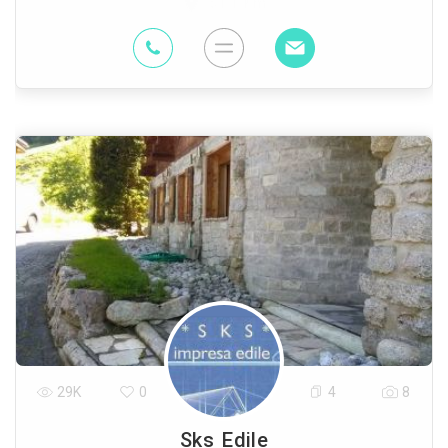
51.1 Km
29K
0
4
8
Sks Edile