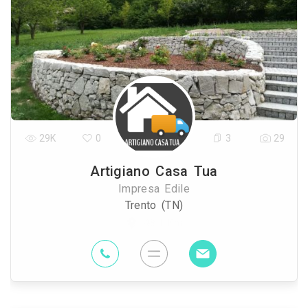
29K
0
3
29
Artigiano Casa Tua
Impresa Edile
Trento (TN)
48.1 Km