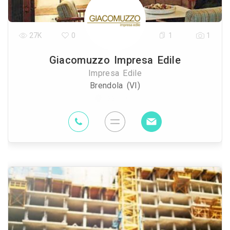
27K
0
1
1
Giacomuzzo Impresa Edile
Impresa Edile
Brendola (VI)
88.6 Km