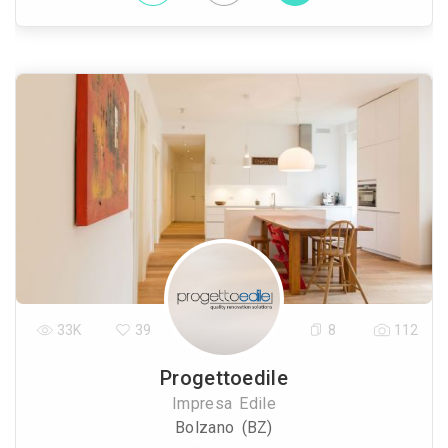
33K
39
8
112
Progettoedile
Impresa Edile
Bolzano (BZ)