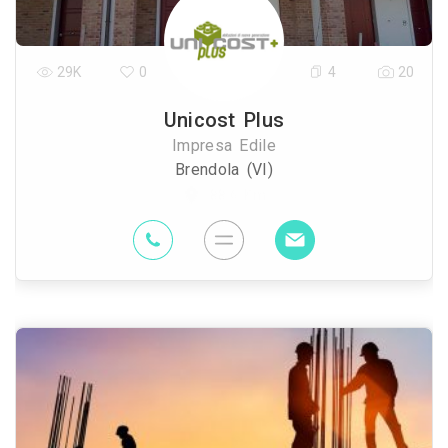
29K
0
4
20
Unicost Plus
Impresa Edile
Brendola (VI)
88.6 Km