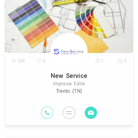
25K
0
1
3
New Service
Impresa Edile
Trento (TN)
48.1 Km