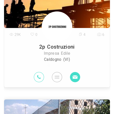
29K
0
4
6
2p Costruzioni
Impresa Edile
Caldogno (VI)
90.2 Km