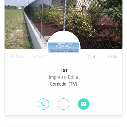
31K
33
4
63
Tsr
Impresa Edile
Cornuda (TV)
94.6 Km