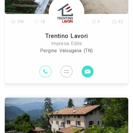
29K
18
4
43
Trentino Lavori
Impresa Edile
Pergine Valsugana (TN)
44.6 Km