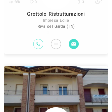
28K
0
3
9
Grottolo Ristrutturazioni
Impresa Edile
Riva del Garda (TN)
78.7 Km