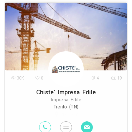
30K
0
4
19
Chiste' Impresa Edile
Impresa Edile
Trento (TN)
48.1 Km