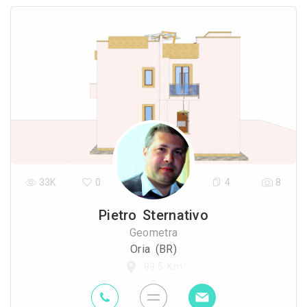
33K
0
4
8
Pietro Sternativo
Geometra
Oria (BR)
99.5 Km