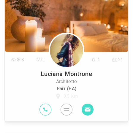
30K
0
4
21
Luciana Montrone
Architetto
Bari (BA)
0.5 Km