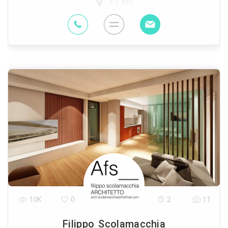
1.1 Km
10K
0
2
11
Filippo Scolamacchia