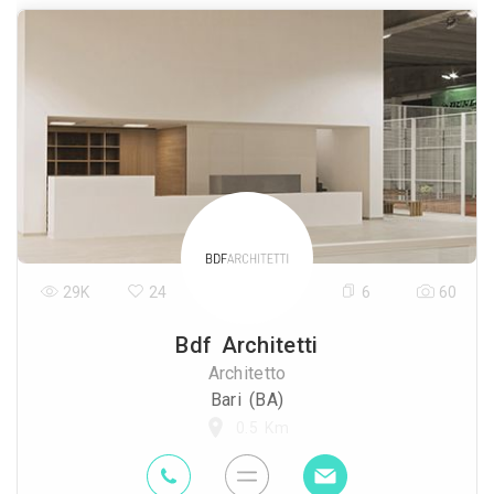
29K
24
6
60
Bdf Architetti
Architetto
Bari (BA)
0.5 Km