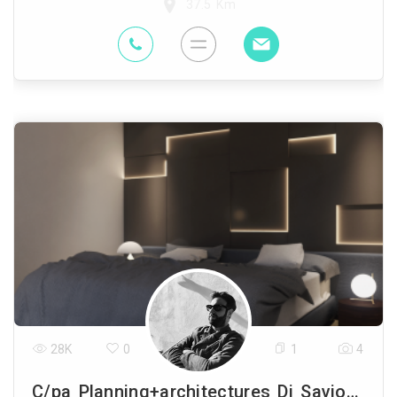
37.5 Km
28K
0
1
4
C/pa Planning+architectures Di Savio Corposanto