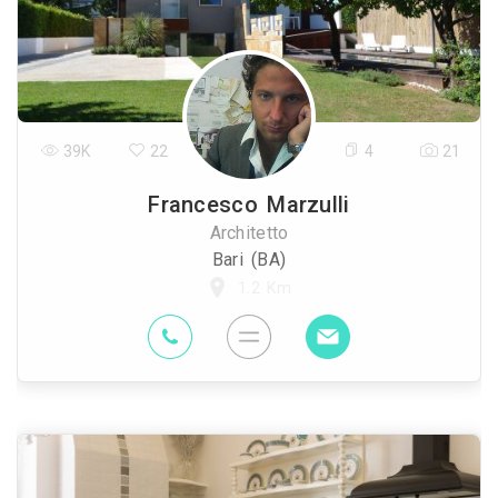
39K
22
4
21
Francesco Marzulli
Architetto
Bari (BA)
1.2 Km