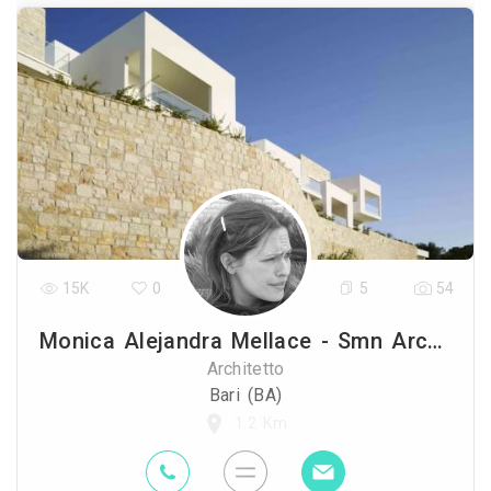
15K
0
5
54
Monica Alejandra Mellace - Smn Architetti
Architetto
Bari (BA)
1.2 Km