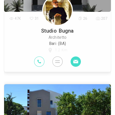
47K
31
26
207
Studio Bugna
Architetto
Bari (BA)
1.2 Km