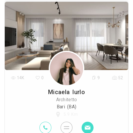
14K
0
9
52
Micaela Iurlo
Architetto
Bari (BA)
5.9 Km