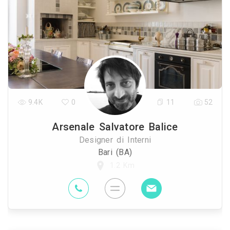
9.4K
0
11
52
Arsenale Salvatore Balice
Designer di Interni
Bari (BA)
1.2 Km