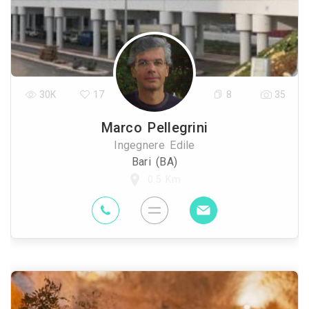
30K
17
8
35
Marco Pellegrini
Ingegnere Edile
Bari (BA)
0.5 Km