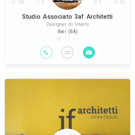
15K
0
2
25
Studio Associato 3af Architetti
Designer di Interni
Bari (BA)
1.2 Km