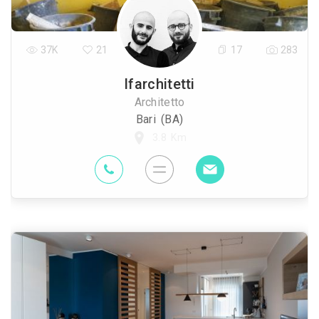
37K
21
17
283
Ifarchitetti
Architetto
Bari (BA)
3.8 Km