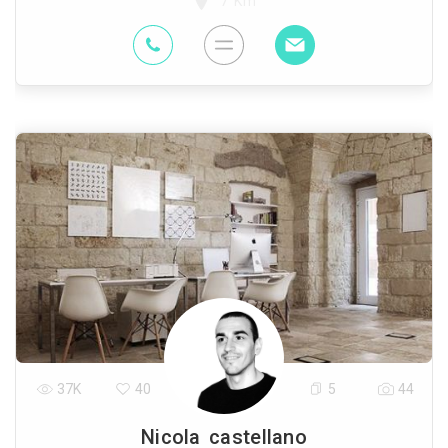
7 Km
37K
40
5
44
Nicola castellano