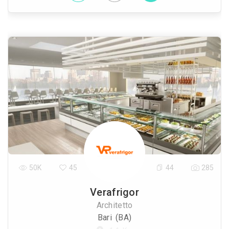
50K
45
44
285
Verafrigor
Architetto
Bari (BA)