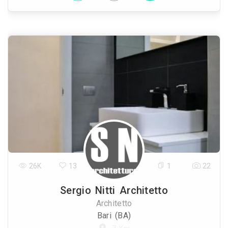
26K
13
1
22
Sergio Nitti Architetto
Architetto
Bari (BA)