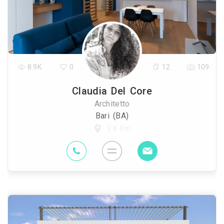
8.9K
0
12
109
Claudia Del Core
Architetto
Bari (BA)
3.8 Km