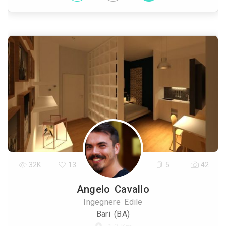
32K
13
5
42
Angelo Cavallo
Ingegnere Edile
Bari (BA)