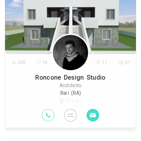
32K
16
11
67
Roncone Design Studio
Architetto
Bari (BA)
5.9 Km