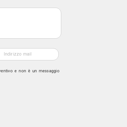
Scandinavo, Mediterraneo, Rustico, Mare, Montagna
BA)
ono