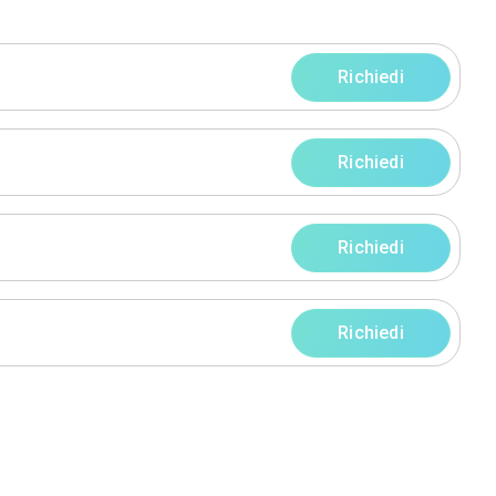
progetti
rni
rni