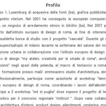
Gratis in 3 gio
Gratis in 2 gio
Mostra tutti i 44
Profilo
diato, all’ ipss ‘r. Luxemburg di acquaviva della fon
 l’azienda tipolito vitetum. Nel 2001 ha consegui