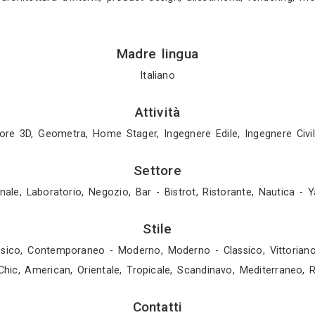
ondi diversi”, un negozio di arredamento etnico in 
ocietà”, indetto dall’istituto europeo di design di
 vincita della suddetta borsa di studio con il proge
oste presso il superstudiopiù di milano durante la 
 di riqualificazione urbana in collaborazione con l
stituto europeo di design “my atelier, creatività p
r nuove relazioni” negli spazi della pelanda, al 
n percorso di formazione presso ma0/ emmeazero st
endibili professionalmente, partecipa come assi
con l’istituto europeo di design di roma, coordin
sign e partecipa a 2 workshop “ied in puglia” dove
 spazio espositivo per il concorso regionale “mitt
 occupa di: architettura d’interni, product design, 