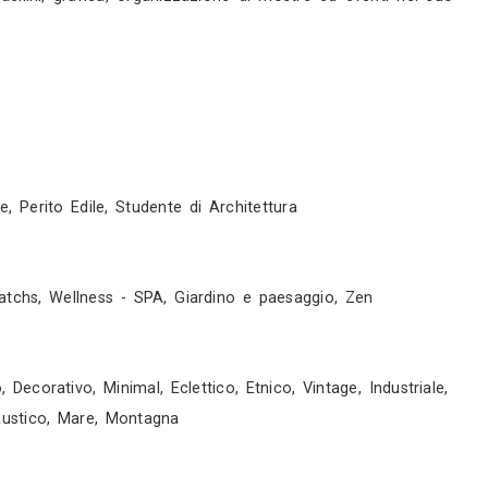
bitritto (ba). Nel 2007 partecipa al concorso “acq
 roma, al fine di ottenere la borsa di studio per 
tto “cascata”. Durante gli studi partecipa al concor
settimana del salone del mobile del 2009. A settem
’istituto europeo di design di roma e l’istituto eur
er le strade di roma”, anche oggetto di tesi e arr
macro di testaccio a roma. A giugno del 2010 si d
udio d’architettura, dove al termine diventerà col
stente al workshop “demolling caserta”, partecip
ando i lavori dell’allestimento “belvedere #2 visu
 espone il progetto di tesi. Nel 2013 si trasferisc
ico! ”. Dopo varie collaborazioni con diversi stud
allestimenti, rendering, modellini, grafica, organiz