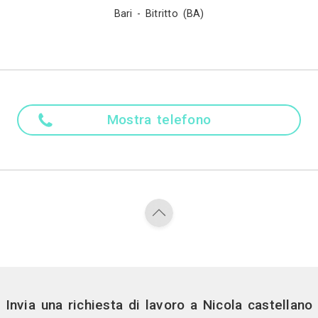
Madre ling
Italiano
Attività
tetto, Disegnatore 3D, Geometra, Home Stager, Ingegne
Settore
tudio professionale, Laboratorio, Negozio, Bar - Bist
Stile
eo - Classico, Contemporaneo - Moderno, Moderno - 