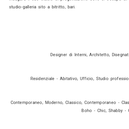
fonti. Dal 2003 al 2007 ha lavorato presso “m
elementi per uno sviluppo sostenibile della s
triennale, che riesce a frequentare grazie alla
indetto dall’aipi e le sue tavole vengono esp
un workshop “progettare viaggiando”, iniziativa
del 2010 partecipa al concorso interno dell’i
settembre 2011, alla mostra “nuovo design pe
designer. Da ottobre a dicembre 2010 inizia u
Durante quest’anno acquisisce competenze sp
cantieri. Durante quest’anno collabora anche 
esegue il rilievo della nuova sede ied roma de
spazio eventi di bari, per un progetto di uno
inaugura il suo studio di progettazione dove si