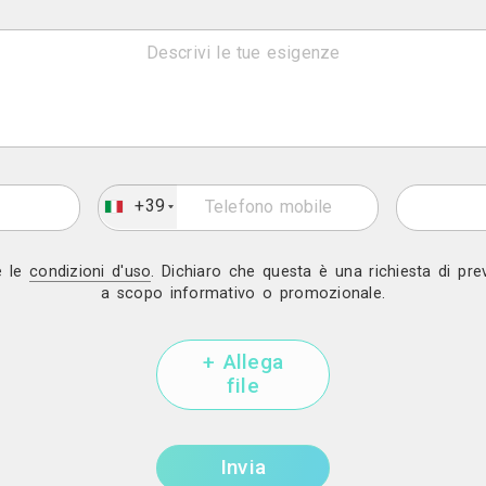
c, Shabby - Chic, American, Orientale, Tropicale, 
Contatti
Bari - Bitritto (
Mostra telef