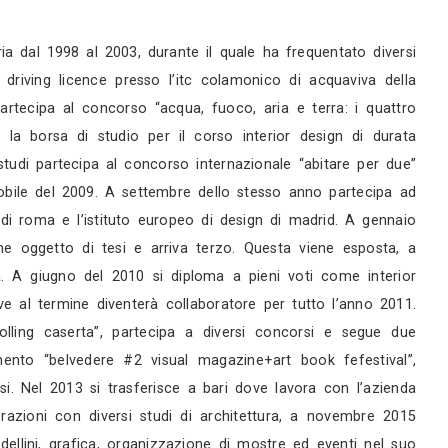
rni
rni
 servizi
ti (ba), grafica pubblicitaria dal 1998 al 2003, dura
to la european computer driving licence presso l’