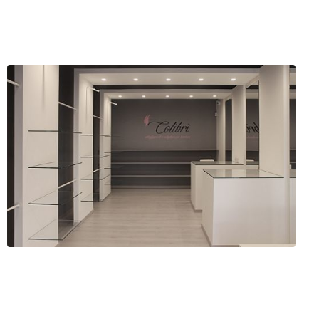
llano
itritto (BA)
ofilo
Servizi