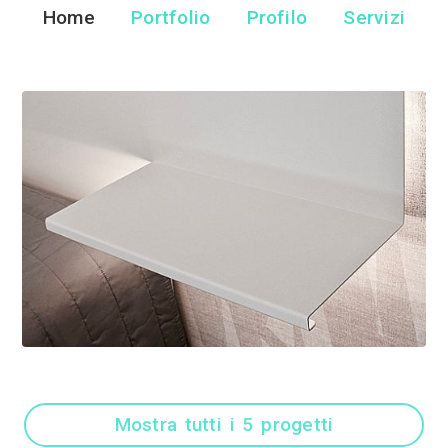
Nicola caste
Designer di Interni - B
Home
Portfolio
Pr