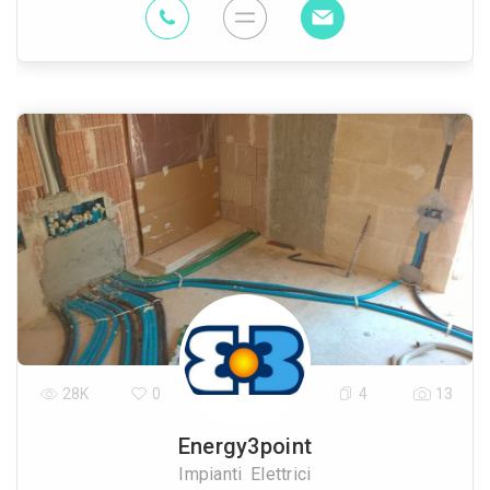
28K
0
4
13
Energy3point
Impianti Elettrici