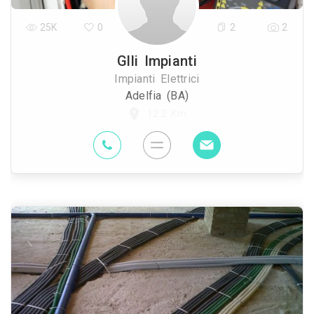
25K
0
2
2
Glli Impianti
Impianti Elettrici
Adelfia (BA)
12.2 Km