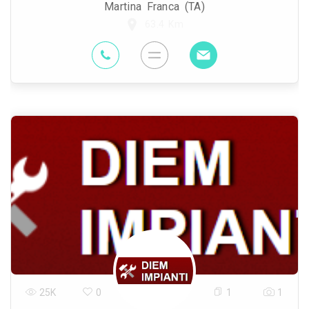
Martina Franca (TA)
63.4 Km
25K
0
1
1