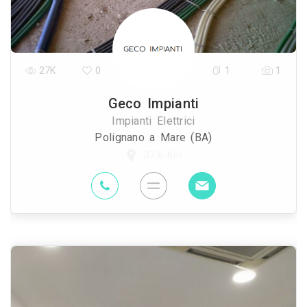
27K
0
1
1
Geco Impianti
Impianti Elettrici
Polignano a Mare (BA)
37.6 Km