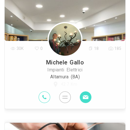
30K
0
18
185
Michele Gallo
Impianti Elettrici
Altamura (BA)
42.7 Km