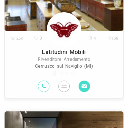
26K
0
4
68
Latitudini Mobili
Rivenditore Arredamento
Cernusco sul Naviglio (MI)
54.9 Km