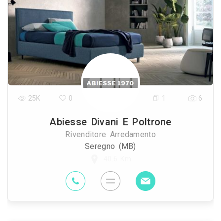
25K
0
1
6
Abiesse Divani E Poltrone
Rivenditore Arredamento
Seregno (MB)
40.6 Km