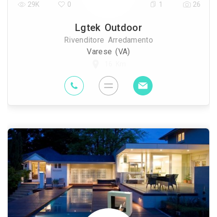
29K
0
1
26
Lgtek Outdoor
Rivenditore Arredamento
Varese (VA)
16 Km