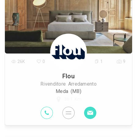
26K
0
1
9
Flou
Rivenditore Arredamento
Meda (MB)
36.1 Km