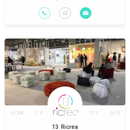
63 Km
23K
0
3
13
13 Ricrea