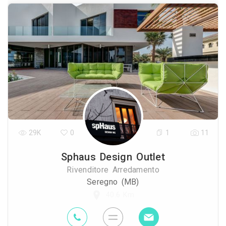
29K
0
1
11
Sphaus Design Outlet
Rivenditore Arredamento
Seregno (MB)
40.6 Km