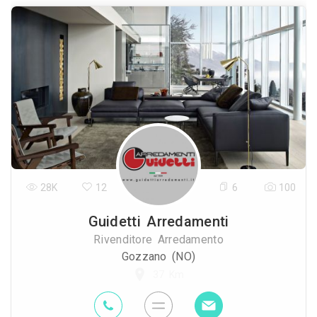
28K
12
6
100
Guidetti Arredamenti
Rivenditore Arredamento
Gozzano (NO)
37 Km