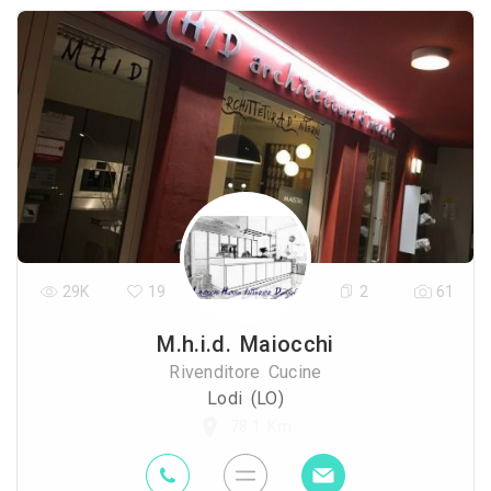
29K
19
2
61
M.h.i.d. Maiocchi
Rivenditore Cucine
Lodi (LO)
78.1 Km