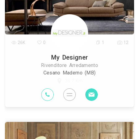
26K
0
1
12
My Designer
Rivenditore Arredamento
Cesano Maderno (MB)
35.7 Km