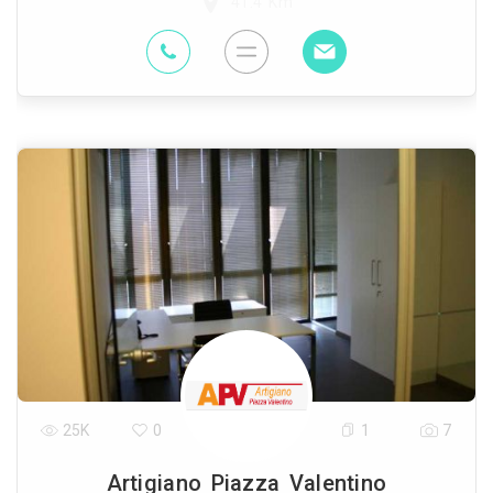
41.4 Km
25K
0
1
7
Artigiano Piazza Valentino