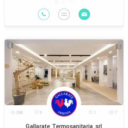
93 Km
28K
0
1
7
Gallarate Termosanitaria srl