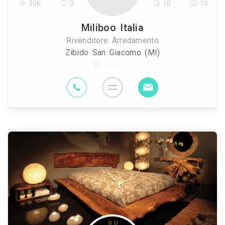
30K
0
10
10
Miliboo Italia
Rivenditore Arredamento
Zibido San Giacomo (MI)
42.9 Km