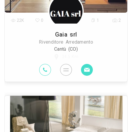
22K
0
1
2
Gaia srl
Rivenditore Arredamento
Cantù (CO)
34.5 Km