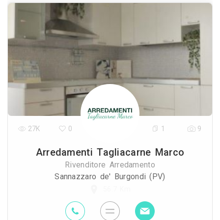
27K
0
1
9
Arredamenti Tagliacarne Marco
Rivenditore Arredamento
Sannazzaro de' Burgondi (PV)
56.7 Km