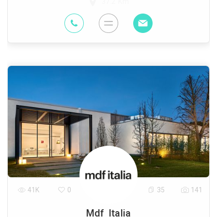
37.2 Km
41K
0
35
141
Mdf Italia