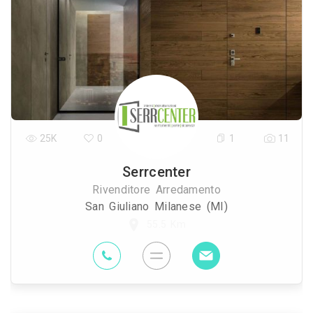
25K
0
1
11
Serrcenter
Rivenditore Arredamento
San Giuliano Milanese (MI)
55.5 Km