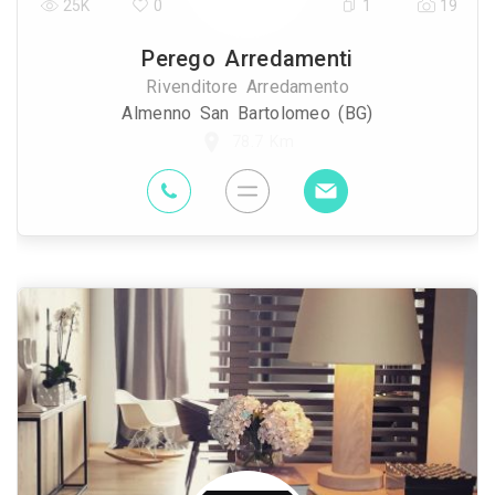
25K
0
1
19
Perego Arredamenti
Rivenditore Arredamento
Almenno San Bartolomeo (BG)
78.7 Km