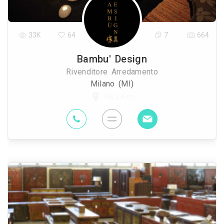
33K
64
7
664
Bambu' Design
Rivenditore Arredamento
Milano (MI)
46.2 Km