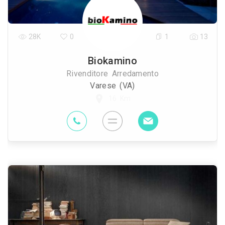
28K
0
1
13
Biokamino
Rivenditore Arredamento
Varese (VA)
16 Km