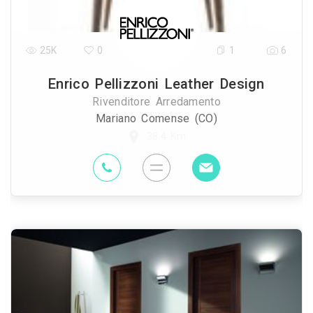
25K
0
1
6
Enrico Pellizzoni Leather Design
Rivenditore Arredamento
Mariano Comense (CO)
38.4 Km