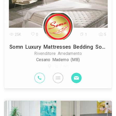
25K
0
1
5
Somn Luxury Mattresses Bedding Solutions
Rivenditore Arredamento
Cesano Maderno (MB)
35.7 Km