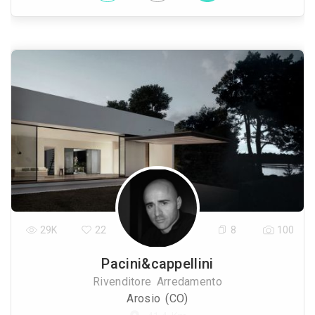
29K
22
8
100
Pacini&cappellini
Rivenditore Arredamento
Arosio (CO)