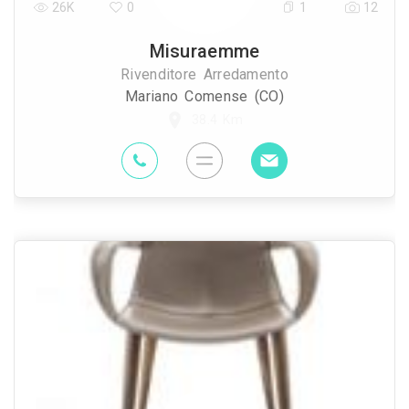
26K
0
1
12
Misuraemme
Rivenditore Arredamento
Mariano Comense (CO)
38.4 Km