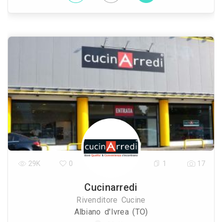
29K
0
1
17
Cucinarredi
Rivenditore Cucine
Albiano d'Ivrea (TO)