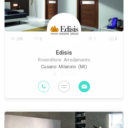
28K
0
1
8
Edisis
Rivenditore Arredamento
Cusano Milanino (MI)
40.4 Km