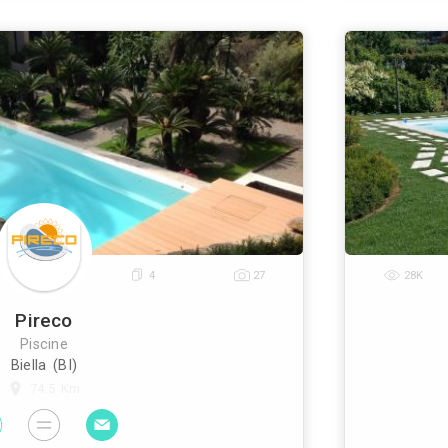
System Piscine
Piscine
Albano Vercellese (VC)
47.7 Km
ine di greggio, comune della provincia di vercelli, 
rimi anni 90. Nata come concessionaria delle piscine
n la quale ha collaborato fino al 2009, ora la syst