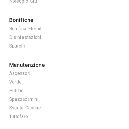
Pireco srl è da
Serrature
castiglione",
Tappezzieri
piscine. La
Tende da Interni
Tende da sole
Tinteggiature
Vetrai
Vetrate Artistiche
Altro
Traslochi
Traslochi