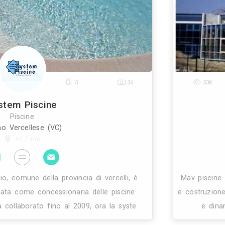
a di un area benessere o di una piscina. Una precis
e esecutiva edile, termoidraulica, elettrica, aeraulic
30
3
36