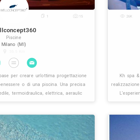
0
1
15
Wellconcept360
Piscine
Milano (MI)
36.5 Km
azione è la base per creare un’ottima progettazio