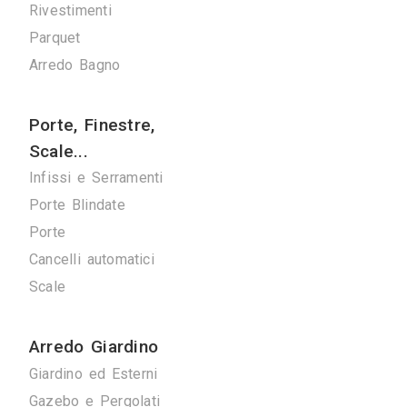
Verde
Pulizie
Spazzacamini
Svuota Cantine
Tuttofare
Fotografi
Fotografi di Interni
Arredamenti
Giorno e Notte
Cucine