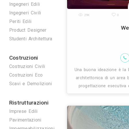
Disegnatori 3D
Geometri
Home Stager
Ingegneri Edili
Ingegneri Civili
29K
Periti Edili
Product Designer
Studenti Architettura
Costruzioni
Costruzioni Civili
Una buona ide
Costruzioni Eco