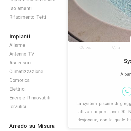
architettonic
Scavi e Demolizioni
progettazion
Ristrutturazioni
Imprese Edili
Pavimentazioni
Impermeabilizzazioni
Isolamenti
Rifacimento Tetti
Impianti
Allarme
29K