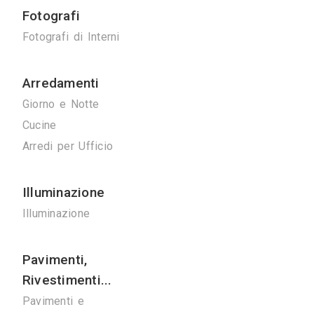
Ponteggi
Ponteggi
Noleggio Gru
Bonifiche
Bonifica Eternit
Disinfestazioni
Spurghi
Manutenzione
Ascensori