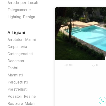
Antenne TV
Ascensori
Climatizzazione
Domotica
Elettrici
Energie Rinnovabili
La system pisc
Idraulici
attiva dai p
desjoyaux, co
Arredo su Misura
Arredo per Locali
Falegnamerie
Lighting Design