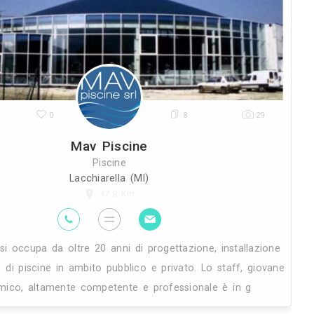
a
realizzazione chiavi in mano di spa, c
L'esperienza e le competenze matur
33K
0