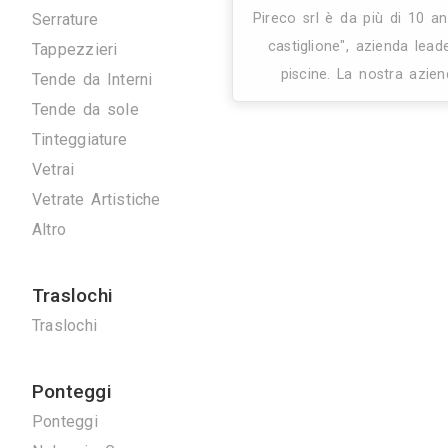
Artigiani
Arrotatori Marmi
Carpenteria
Cartongessisti
Decoratori
31K
Fabbri
Marmisti
Parquettisti
Piastrellisti
Posatori Resine
Restauro Mobili