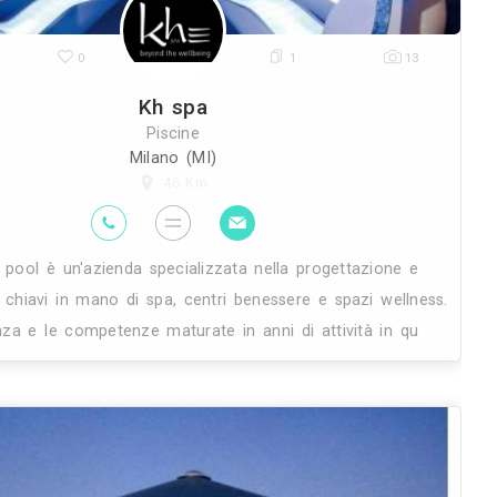
26K
0
Kh sp
Piscin
Milano (
46 K
ne
Kh spa & pool è un'azienda special