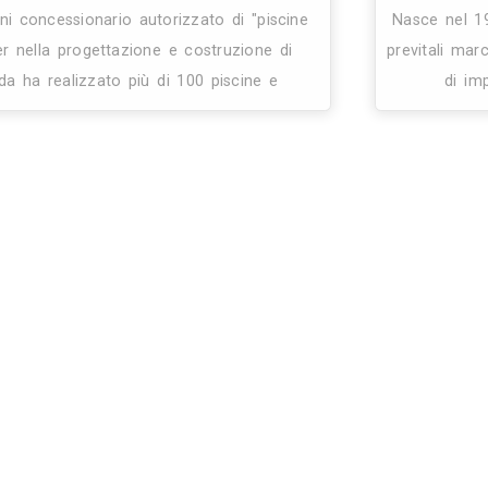
0
4
27
Pireco
Piscine
Biella (BI)
74.5 Km