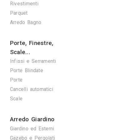
Verde
Pulizie
Spazzacamini
Svuota Cantine
Tuttofare
Fotografi
Fotografi di Interni
Arredamenti
Giorno e Notte
Cucine