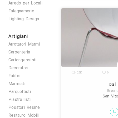
Antenne TV
Ascensori
Climatizzazione
Domotica
Elettrici
Energie Rinnovabili
La triangolo exp
Idraulici
sedia”, nel 1981
nos
Arredo su Misura
Arredo per Locali
Falegnamerie
Lighting Design