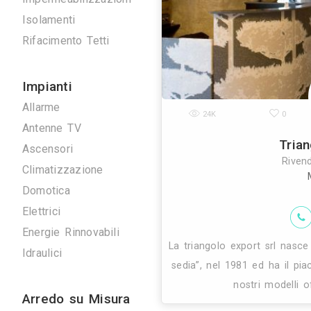
rilevano dal l
Scavi e Demolizioni
allora lo sp
Ristrutturazioni
Imprese Edili
Pavimentazioni
Impermeabilizzazioni
Isolamenti
Rifacimento Tetti
Impianti
Allarme
24K