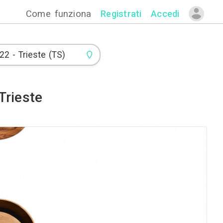
Come funzion
i di Cucine a Trieste