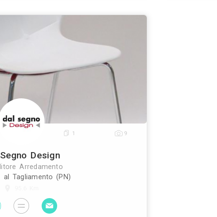
Triangolo Export srl
Rivenditore Arredamento
Manzano (UD)
51.3 Km
ort srl nasce a manzano, nel cuore del “triangolo d
 ed ha il piacere di presentarvi il nuovo sito. Tramit
tri modelli offriamo ai nostri partners co