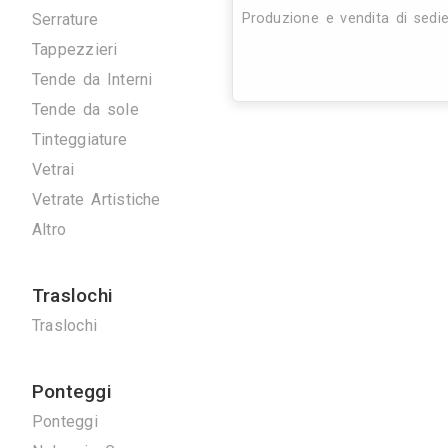
Artigiani
Arrotatori Marmi
Carpenteria
Cartongessisti
Decoratori
25K
Fabbri
Marmisti
Parquettisti
Piastrellisti
Posatori Resine
Restauro Mobili