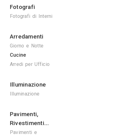
Ponteggi
Ponteggi
Noleggio Gru
Bonifiche
Bonifica Eternit
Disinfestazioni
Spurghi
Manutenzione
Ascensori