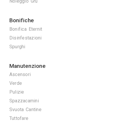
Produzione e ve
Serrature
Tappezzieri
Tende da Interni
Tende da sole
Tinteggiature
Vetrai
Vetrate Artistiche
Altro
Traslochi
Traslochi