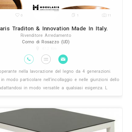
26K
0
Modularis Traditon & Inno
Rivenditore Ar
Corno di Rosa
47.2 
Azienda operante nella lavorazione