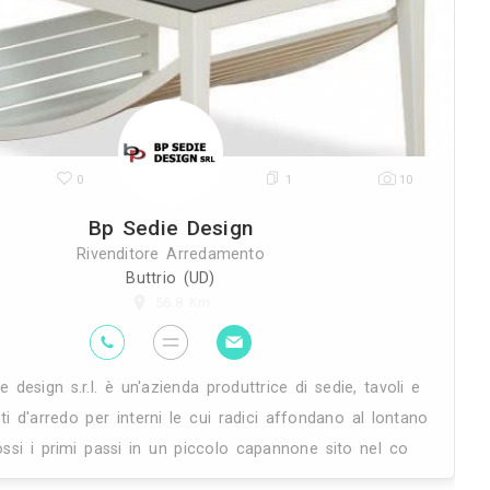
Da
Specializzata in modo particolare nell'i
stesso,adattandosi in modo versat
26K
0