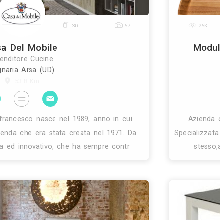
14
30
67
Casa Del Mobile
Rivenditore Cucine
Bagnaria Arsa (UD)
53.8 Km
 fratelli notarfrancesco nasce nel 1989, anno in cui