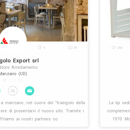
oro padre l’azienda che era stata creata nel 1971. 
irito europeista ed innovativo, che ha sempre contr
0
4
34