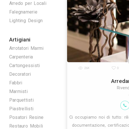
Antenne TV
Ascensori
Climatizzazione
Domotica
Elettrici
La metalcala
Energie Rinnovabili
dell’arredo ur
Idraulici
parchi e tut
Arredo su Misura
Arredo per Locali
Falegnamerie
Lighting Design