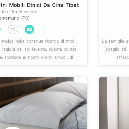
Casa Arredo Studio
Rivenditore Arredamento
Fano (PU)
edo interpreta le diverse esigenze dell’abitare in m
lusivo. L’accostamento tra moderno e classico, ent
storia del design con il termine fusion, è da s