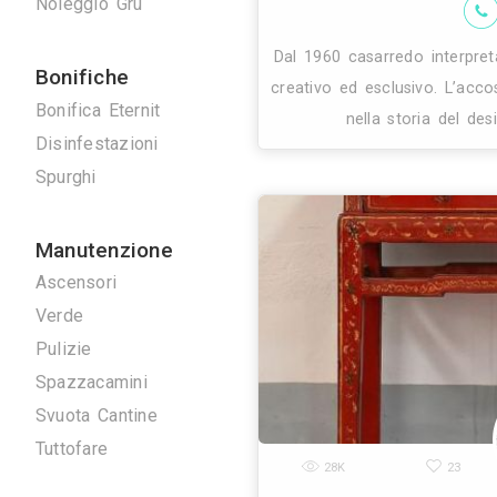
tempi con
Serrature
Tappezzieri
Tende da Interni
Tende da sole
Tinteggiature
Vetrai
Vetrate Artistiche
Altro
Traslochi
Traslochi
25K