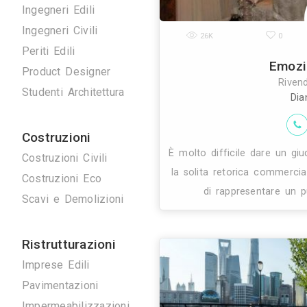
Disegnatori 3D
Geometri
Home Stager
Ingegneri Edili
Ingegneri Civili
26K
Periti Edili
Product Designer
Studenti Architettura
Costruzioni
È molto difficil
Costruzioni Civili
la solita retor
Costruzioni Eco