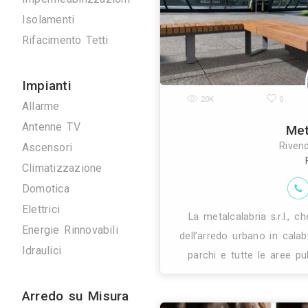
di rappr
Scavi e Demolizioni
Ristrutturazioni
Imprese Edili
Pavimentazioni
Impermeabilizzazioni
Isolamenti
Rifacimento Tetti
Impianti
20K
Allarme