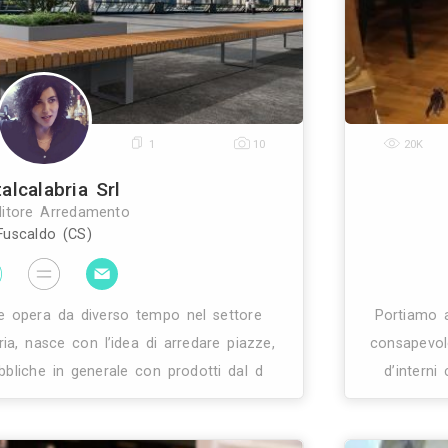
esentare un punto di riferimento nel proprio set
0
1
10