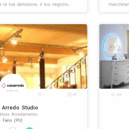
0
4
16
Arredamenti Ancona srl
Rivenditore Arredamento
Ancona (AN)
di tutto: rilievi, progettazione, produzione, montag
 certificazioni. Coordiniamo tutte le maestranze. 