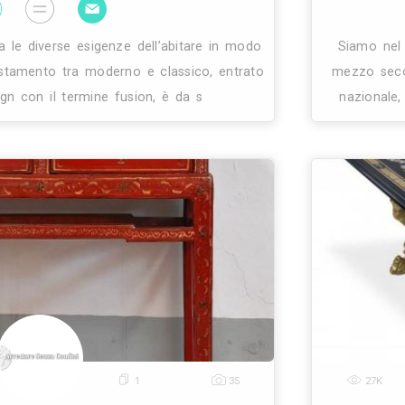
cordati avrai la tua abitazione, il tuo negozio,
27
1
48