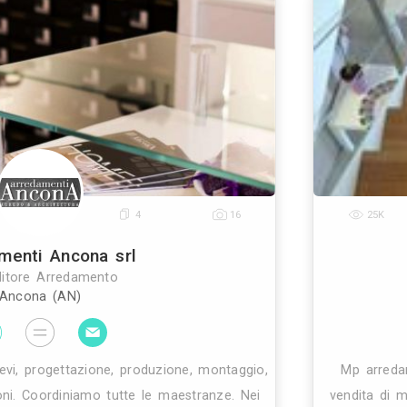
Metalcalabria Srl
Rivenditore Arredamento
Fuscaldo (CS)
bria s.r.l., che opera da diverso tempo nel settore
bano in calabria, nasce con l’idea di arredare piazze
te le aree pubbliche in generale con prodotti dal d