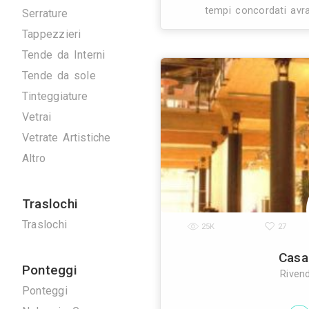
Artigiani
Arrotatori Marmi
Carpenteria
Cartongessisti
26K
Decoratori
Fabbri
Marmisti
Parquettisti
Piastrellisti
Posatori Resine
Ci occupiamo noi 
documentazione,
Restauro Mobili