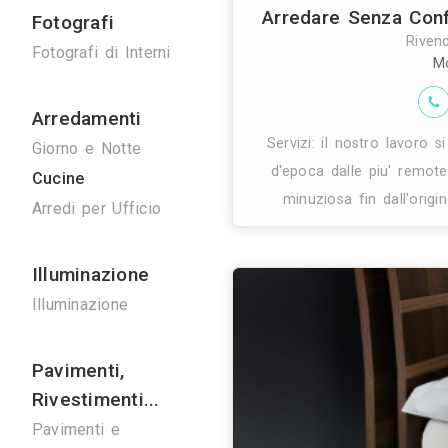
Ponteggi
Ponteggi
Noleggio Gru
Dal 1960 casarr
Bonifiche
creativo ed esc
Bonifica Eternit
nella 
Disinfestazioni
Spurghi
Manutenzione
Ascensori