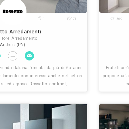
23
1
35
enza Confini Mobili Etnici Da Cina Tibe
Rivenditore Arredamento
Montemurlo (PO)
ostro lavoro si svolge nella continua ricerca di mobil
e piu' remote regioni del sol levante, questa curata