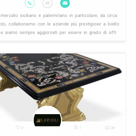
macchinari, oltre che lo sviluppo di
26K
6