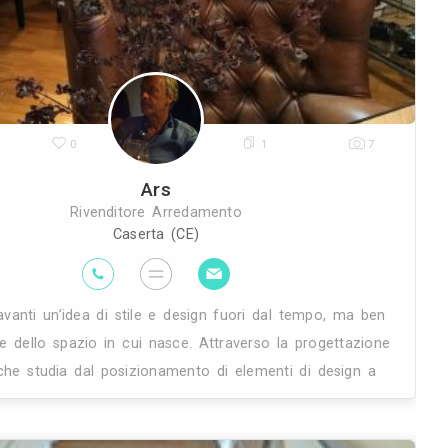
vendita radio tv e bombole di ga
20K
0