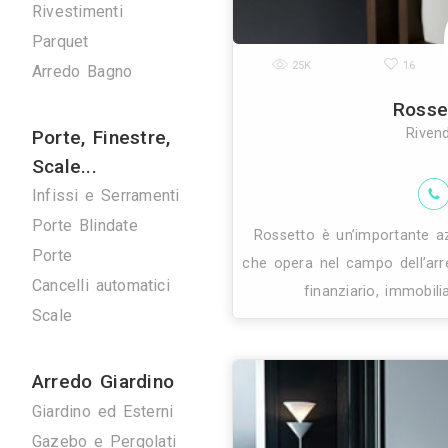
Verde
Pulizie
Spazzacamini
Svuota Cantine
Tuttofare
28K
Arredare S
Fotografi
Fotografi di Interni
Arredamenti
Servizi: il n
Giorno e Notte
d'epoca dall
Cucine