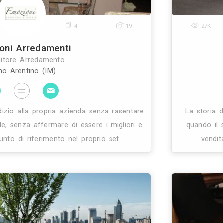
0
4
19
Emozioni Arredamenti
Rivenditore Arredamento
Diano Arentino (IM)
e dare un giudizio alla propria azienda senza rasent
ica commerciale, senza affermare di essere i miglior