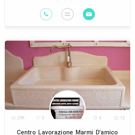
30.3 Km
29K
0
4
12
Centro Lavorazione Marmi D'amico