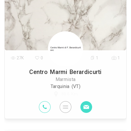
27K
0
1
1
Centro Marmi Berardicurti
Marmista
Tarquinia (VT)
80.6 Km