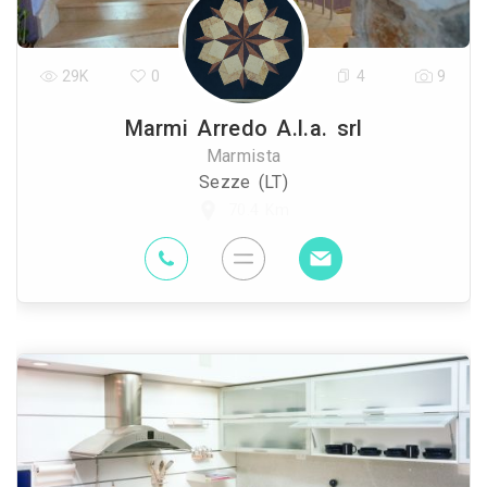
29K
0
4
9
Marmi Arredo A.l.a. srl
Marmista
Sezze (LT)
70.4 Km