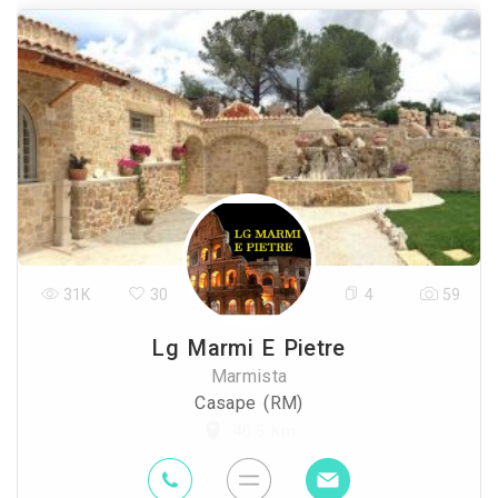
31K
30
4
59
Lg Marmi E Pietre
Marmista
Casape (RM)
40.5 Km