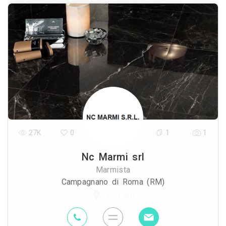
27K
0
1
1
Nc Marmi srl
Marmista
Campagnano di Roma (RM)
25.4 Km