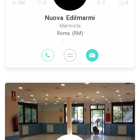
28K
0
3
8
Nuova Edilmarmi
Marmista
Roma (RM)
3 Km