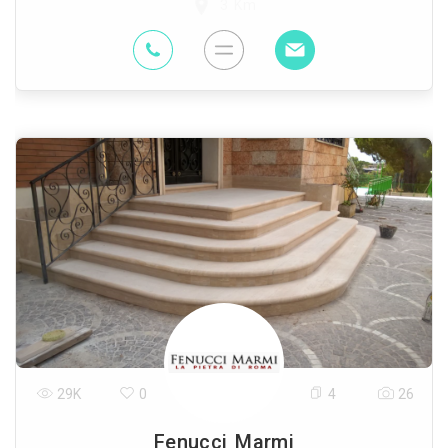
3 Km
29K
0
4
26
Fenucci Marmi