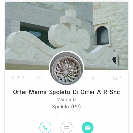
29K
0
4
6
Orfei Marmi Spoleto Di Orfei A R Snc
Marmista
Spoleto (PG)
87.4 Km