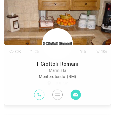
30K
25
5
106
I Ciottoli Romani
Marmista
Monterotondo (RM)
19.8 Km