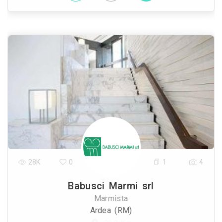
28K
0
1
4
Babusci Marmi srl
Marmista
Ardea (RM)