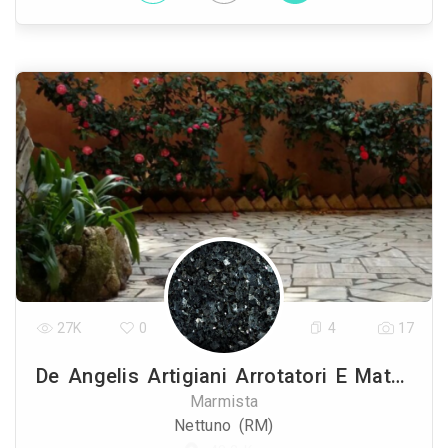
27K
0
4
17
De Angelis Artigiani Arrotatori E Mattonatori
Marmista
Nettuno (RM)