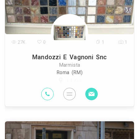
27K
0
1
1
Mandozzi E Vagnoni Snc
Marmista
Roma (RM)
1.4 Km