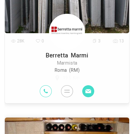
28K
0
3
13
Berretta Marmi
Marmista
Roma (RM)
19.5 Km