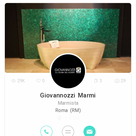
29K
0
3
29
Giovannozzi Marmi
Marmista
Roma (RM)
1.4 Km