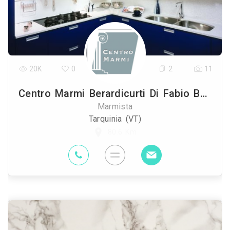
20K
0
2
11
Centro Marmi Berardicurti Di Fabio Berardicurti Snc
Marmista
Tarquinia (VT)
80.6 Km