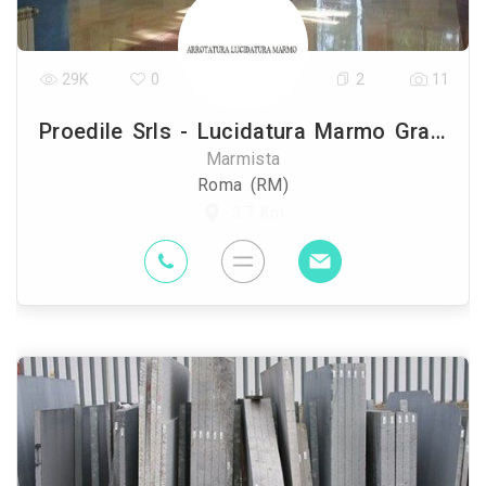
29K
0
2
11
Proedile Srls - Lucidatura Marmo Granito
Marmista
Roma (RM)
3.7 Km