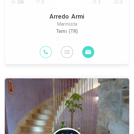
28K
0
2
5
Arredo Armi
Marmista
Terni (TR)
67.6 Km