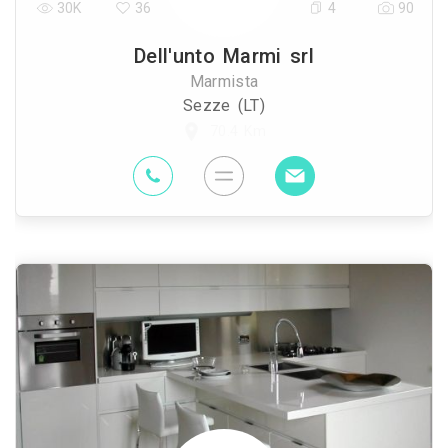
30K
36
4
90
Dell'unto Marmi srl
Marmista
Sezze (LT)
70.4 Km