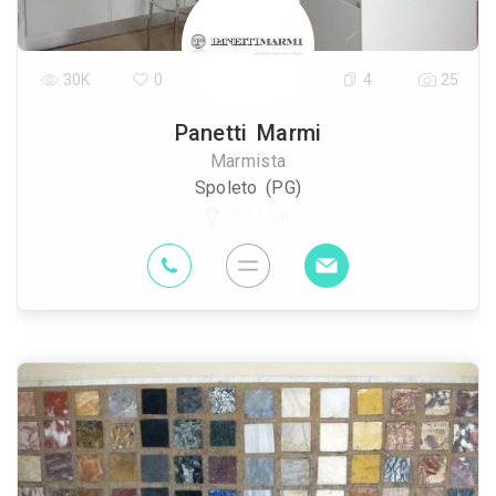
30K
0
4
25
Panetti Marmi
Marmista
Spoleto (PG)
87.4 Km