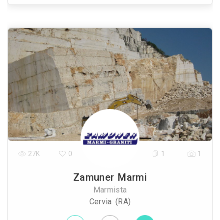
27K
0
1
1
Zamuner Marmi
Marmista
Cervia (RA)