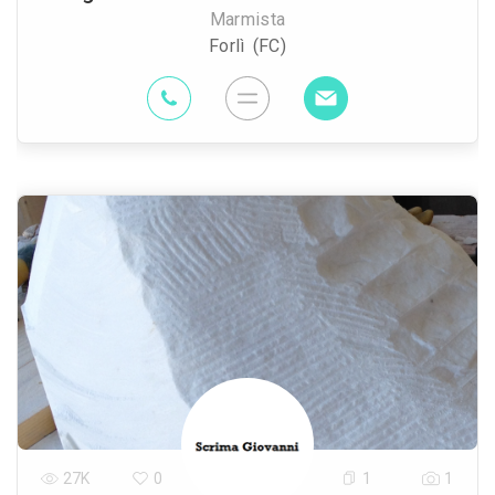
Marmista
Forlì (FC)
27K
0
1
1