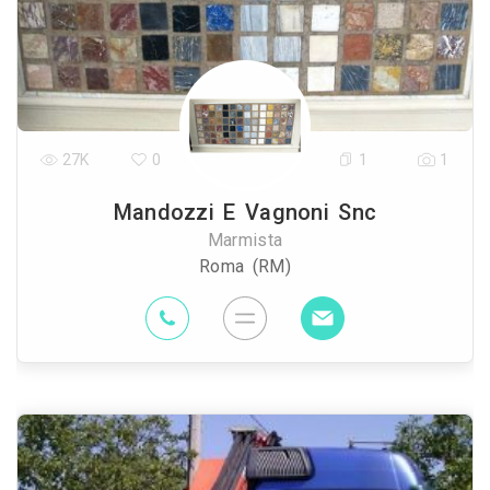
27K
0
1
1
Mandozzi E Vagnoni Snc
Marmista
Roma (RM)