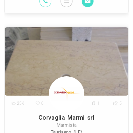
25K
0
1
5
Corvaglia Marmi srl
Marmista
Taurisano (LE)