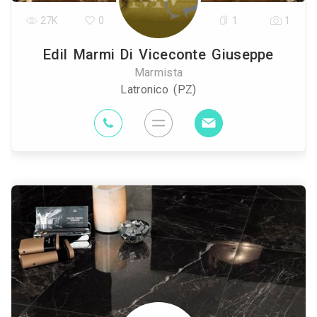
27K
0
1
1
Edil Marmi Di Viceconte Giuseppe
Marmista
Latronico (PZ)