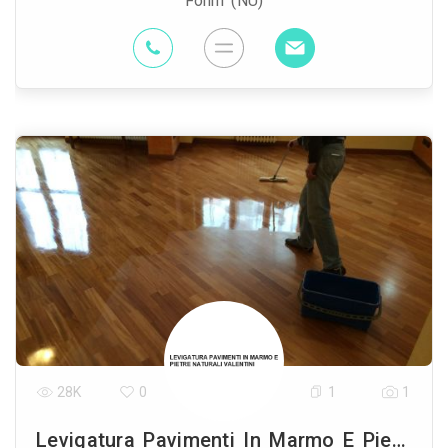
Fonni (NU)
28K
0
1
1
Levigatura Pavimenti In Marmo E Pietre Naturali Valentini