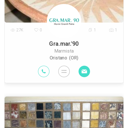
27K
0
1
1
Gra.mar.'90
Marmista
Oristano (OR)