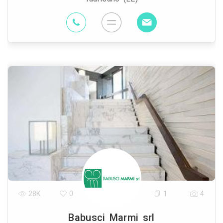
28K
0
1
4
Babusci Marmi srl