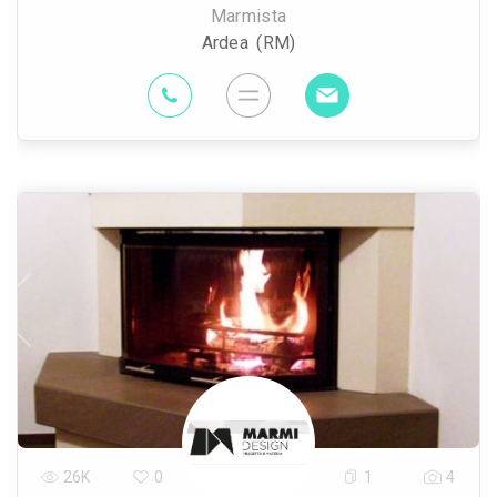
Marmista
Ardea (RM)
26K
0
1
4