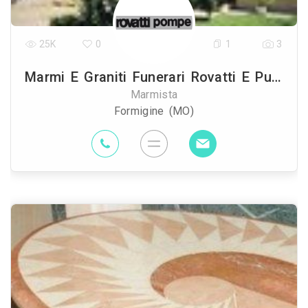
25K
0
1
3
Marmi E Graniti Funerari Rovatti E Pugnaghi
Marmista
Formigine (MO)