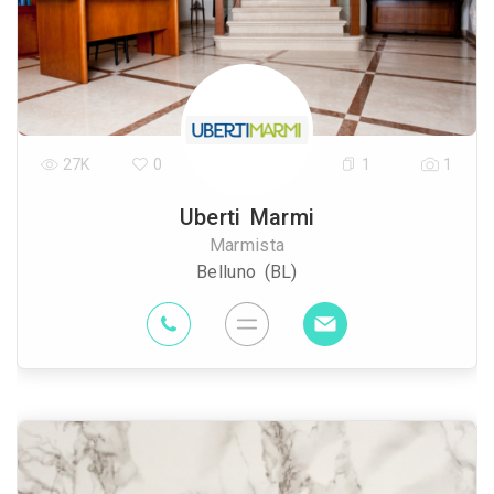
27K
0
1
1
Uberti Marmi
Marmista
Belluno (BL)