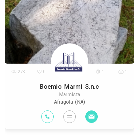
27K
0
1
1
Boemio Marmi S.n.c
Marmista
Afragola (NA)