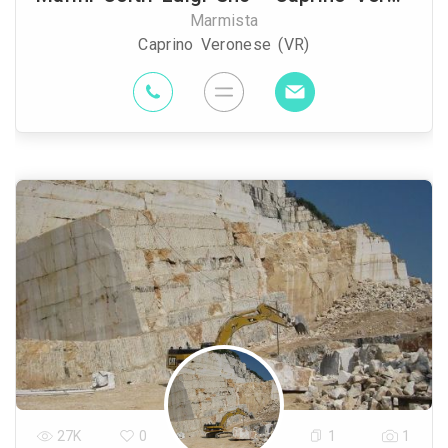
Marmista
Caprino Veronese (VR)
27K
0
1
1