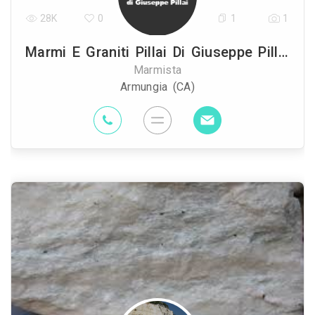
28K
0
1
1
Marmi E Graniti Pillai Di Giuseppe Pillai
Marmista
Armungia (CA)