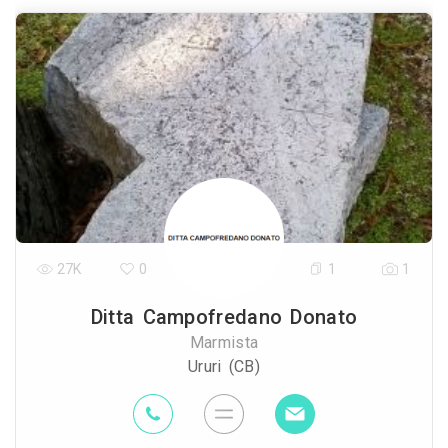
27K
0
1
1
Ditta Campofredano Donato
Marmista
Ururi (CB)