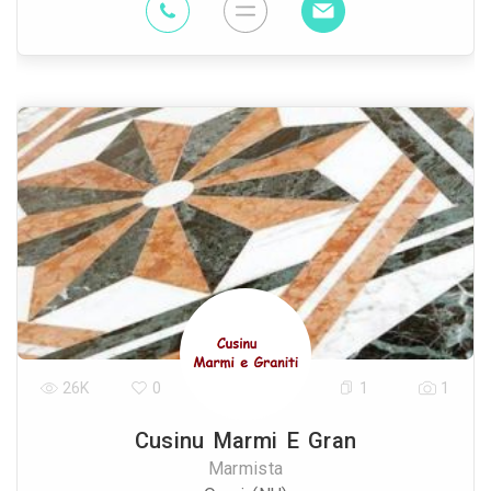
26K
0
1
1
Cusinu Marmi E Gran
Marmista