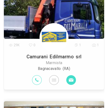
29K
0
1
1
Camurani Edilmarmo srl
Marmista
Bagnacavallo (RA)