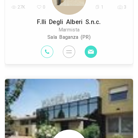
27K
0
1
3
F.lli Degli Alberi S.n.c.
Marmista
Sala Baganza (PR)