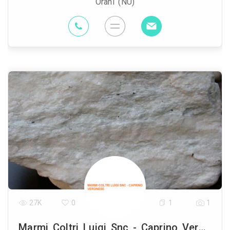
Orani (NU)
27K
0
1
1
Marmi Coltri Luigi Snc - Caprino Veronese