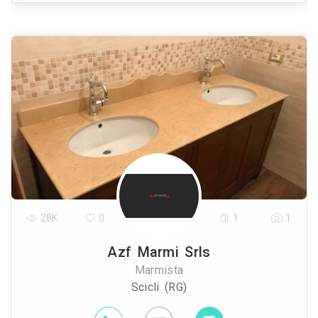
28K
0
1
1
Azf Marmi Srls
Marmista
Scicli (RG)