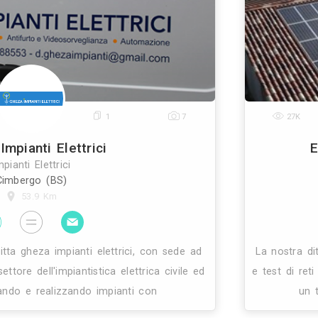
re in cui opera da oltre 15 anni.la nostra professiona
ienza è messa al vostro servizio per cercare d
0
1
7