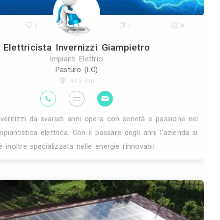
24K
0
Elettricista Invern
Impianti Ele
Pasturo (
44.5 
nti
Giampietro invernizzi da svariati anni