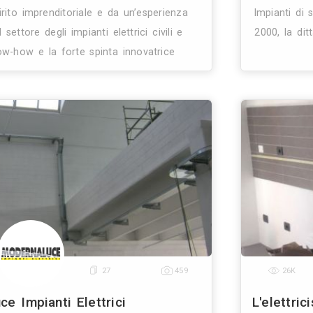
0
4
9
nti Elettrici – Sicurezza – Logistica
Impianti Elettrici
Vimodrone (MI)
65.7 Km