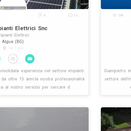
0
4
15
Gmv Impianti Elettrici Snc
Impianti Elettrici
Algua (BG)
14.7 Km
da ha una consolidata esperienza nel settore impia