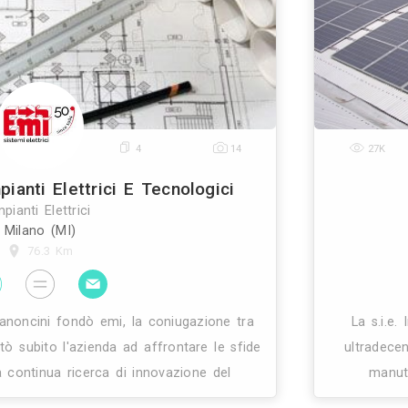
0
4
28
Cieffe Impianti Elettrici
Impianti Elettrici
Acquafredda (BS)
74.4 Km