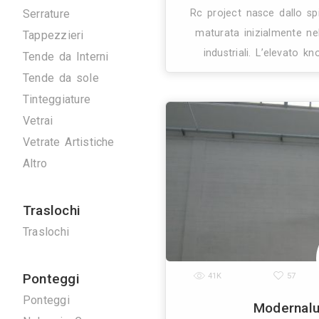
Artigiani
Arrotatori Marmi
Carpenteria
Cartongessisti
Decoratori
29K
Fabbri
Marmisti
Impia
Parquettisti
Piastrellisti
Posatori Resine
Restauro Mobili