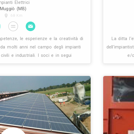
sce dallo spirito imprenditoriale e da un’esperienz
zialmente nel settore degli impianti elettrici civili e
i. L’elevato know-how e la forte spinta innovatrice