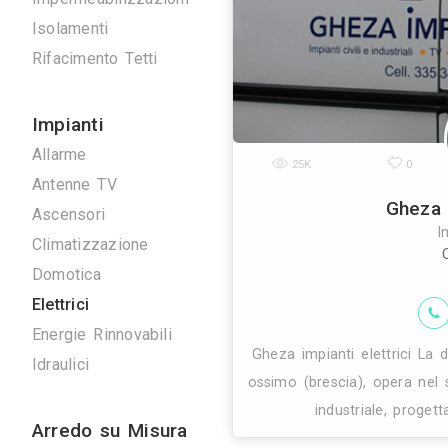
elettrici, setto
Scavi e Demolizioni
ed esper
Ristrutturazioni
Imprese Edili
Pavimentazioni
Impermeabilizzazioni
Isolamenti
Rifacimento Tetti
Impianti
Allarme
25K