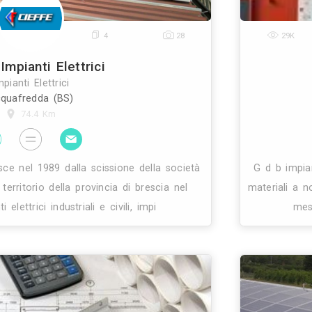
57
27
45
Modernaluce Impianti Elettrici
Impianti Elettrici
Muggiò (MB)
68 Km
isce le competenze, le esperienze e la creatività 
rati, operanti da molti anni nel campo degli impiant
ed elettronici civili e industriali. I soci e in segui