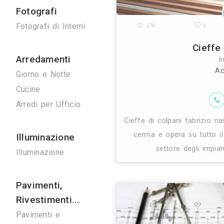
Ponteggi
41K
Ponteggi
Noleggio Gru
Bonifiche
Bonifica Eternit
Disinfestazioni
Modernaluce un
tecnici prepa
Spurghi
elettrici 
Manutenzione
Ascensori