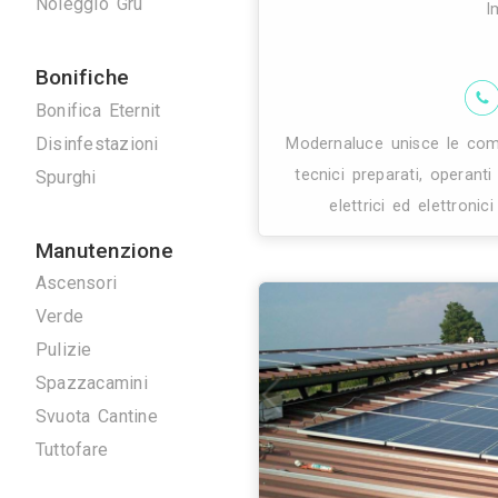
Rc project na
Serrature
maturata ini
Tappezzieri
industrial
Tende da Interni
Tende da sole
Tinteggiature
Vetrai
Vetrate Artistiche
Altro
Traslochi
Traslochi