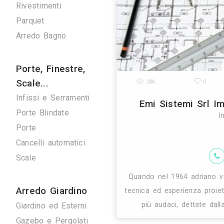
Verde
Pulizie
Spazzacamini
Svuota Cantine
Tuttofare
Fotografi
Fotografi di Interni
27K
Arredamenti
Giorno e Notte
Cucine