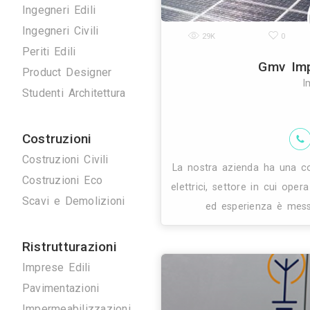
Disegnatori 3D
Geometri
Home Stager
Ingegneri Edili
Ingegneri Civili
29K
Periti Edili
Product Designer
Studenti Architettura
Costruzioni
Costruzioni Civili
La nostra azien
Costruzioni Eco