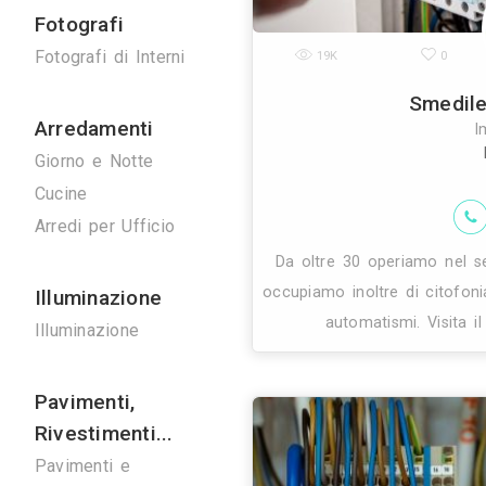
Ponteggi
14K
Ponteggi
Di
Noleggio Gru
Bonifiche
Bonifica Eternit
Disinfestazioni
Spurghi
Manutenzione
Ascensori