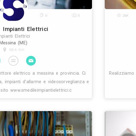
0
0
0
tta Arcidiacono Impianti Elettrici
Impianti Elettrici
Catania (CT)
24.8 Km
Elettricista - antennista