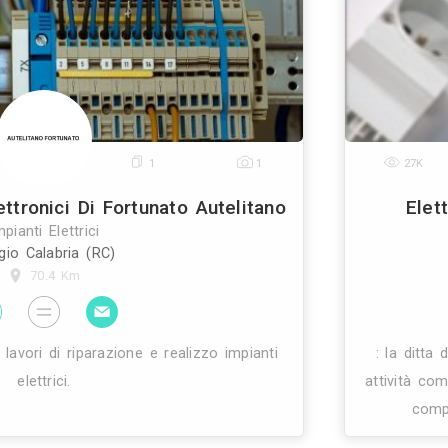
0
0
0
Smedile Impianti Elettrici
Impianti Elettrici
Messina (ME)
68.6 Km