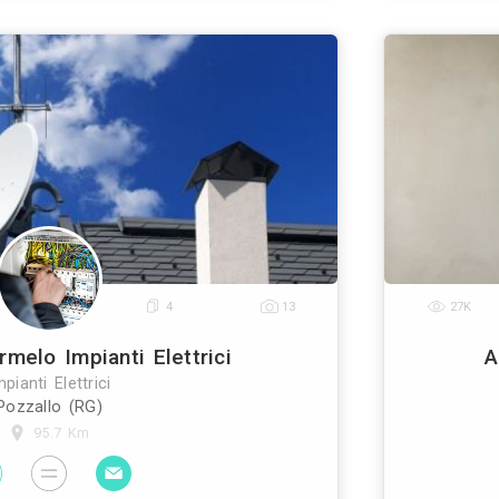
Ditta Arena Impianti
Impianti Elettrici
Valguarnera Caropepe (EN)
78.3 Km
impianti nasce nel mese di maggio del 2003 e ha 
ncipale la fornitura di servizi quali la progettazione,
e e manutenzione di impianti elettrici e tecnologic