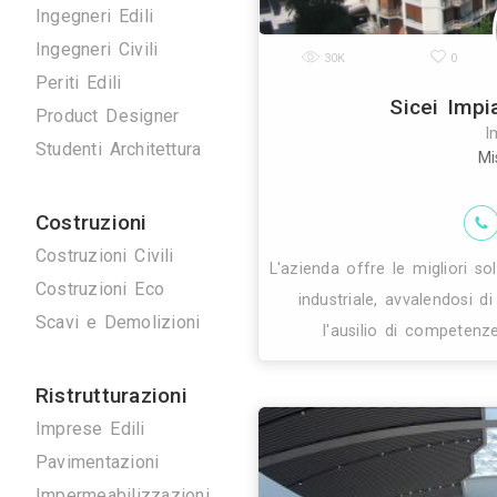
Disegnatori 3D
Geometri
Home Stager
Ingegneri Edili
Ingegneri Civili
30K
Periti Edili
Product Designer
Studenti Architettura
Costruzioni
Costruzioni Civili
L'azienda offre l
Costruzioni Eco