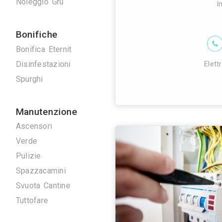
Scarrozza carmel
Serrature
ed assistenza e
Tappezzieri
3312
Tende da Interni
Tende da sole
Tinteggiature
Vetrai
Vetrate Artistiche
Altro
Traslochi
Traslochi