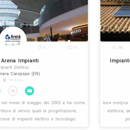
avvalendosi di una lunga esperienza nel settore, con
 di competenze tecniche qualificate quali: ingegne
0
4
13