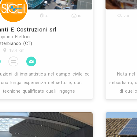
0
4
10
Sicei Impianti E Costruzioni srl
Impianti Elettrici
Misterbianco (CT)
18.4 Km
e migliori soluzioni di impiantistica nel campo civil