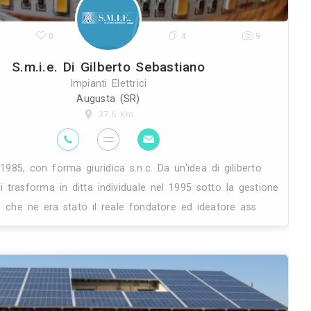
29K
0
S.m.i.e. Di Gilber
Impianti Ele
Augusta (
37.6 
e ed
Nata nel 1985, con forma giuridica 