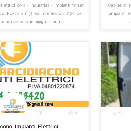
0
4
13
rrozza Carmelo Impianti Elettrici
Impianti Elettrici
Pozzallo (RG)
95.7 Km