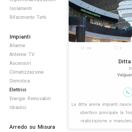
industriale, 
Scavi e Demolizioni
l'ausilio
Ristrutturazioni
Imprese Edili
Pavimentazioni
Impermeabilizzazioni
Isolamenti
Rifacimento Tetti
Impianti
Allarme
29K