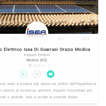
sebastiano, si trasforma in ditta indiv
di quello che ne era stato il rea
29K
0