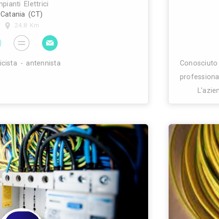
o Impianti elettrici civili - industriali - impianti tv 
 riparazione pc. Pozzalo (rg) via montessori n°24 Ce
602430 Mail: scarrozzacarmelo@gmail.com