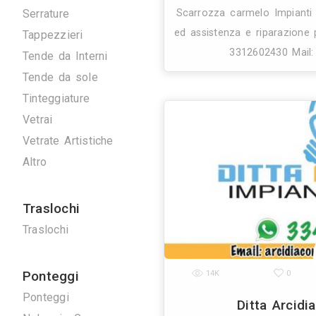
Artigiani
Arrotatori Marmi
Carpenteria
Cartongessisti
Decoratori
28K
Fabbri
Marmisti
Sca
Parquettisti
Piastrellisti
Posatori Resine
Restauro Mobili