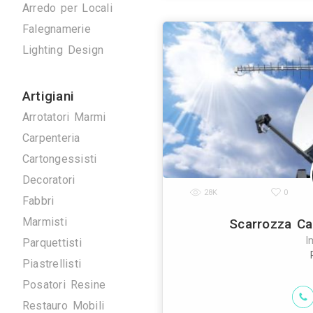
Antenne TV
Ascensori
Climatizzazione
Domotica
Elettrici
Energie Rinnovabili
La ditta arena 
Idraulici
obiettivo pri
realizzazion
Arredo su Misura
Arredo per Locali
Falegnamerie
Lighting Design