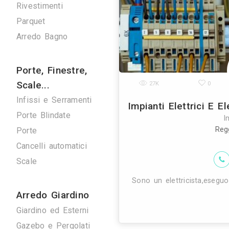
Verde
Pulizie
Spazzacamini
Svuota Cantine
Tuttofare
Fotografi
Fotografi di Interni
19K
Arredamenti
Giorno e Notte
Cucine