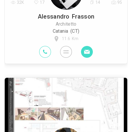
32K
17
14
95
Alessandro Frasson
Architetto
Catania (CT)
11.6 Km