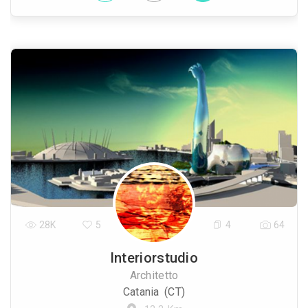
28K
5
4
64
Interiorstudio
Architetto
Catania (CT)