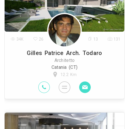
34K
26
13
131
Gilles Patrice Arch. Todaro
Architetto
Catania (CT)
12.2 Km