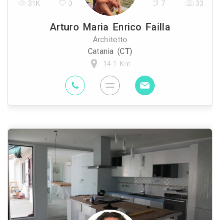
31K
0
7
33
Arturo Maria Enrico Failla
Architetto
Catania (CT)
14.1 Km