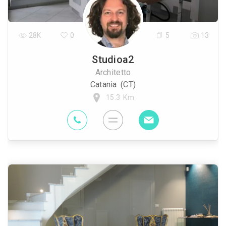
28K
0
5
13
Studioa2
Architetto
Catania (CT)
15.3 Km