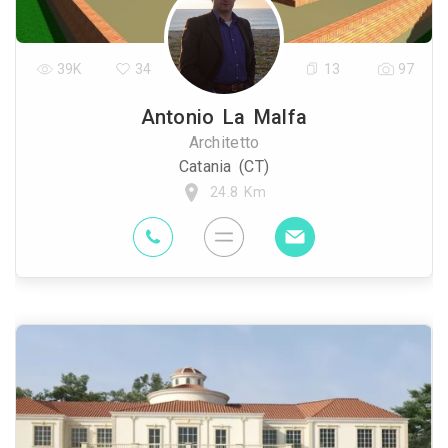
39K
34
13
97
Antonio La Malfa
Architetto
Catania (CT)
24.8 Km