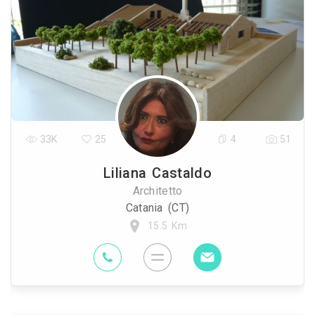
33K
25
4
51
Liliana Castaldo
Architetto
Catania (CT)
15.5 Km