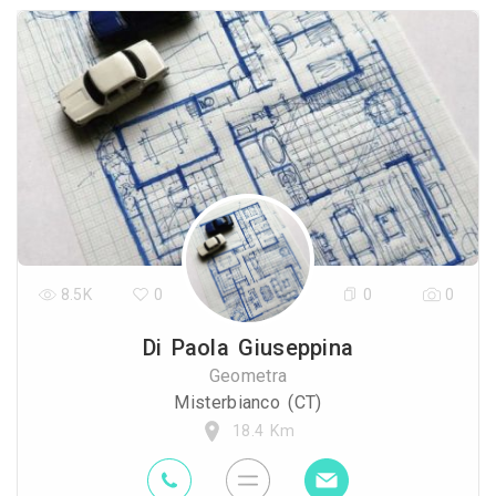
8.5K
0
0
0
Di Paola Giuseppina
Geometra
Misterbianco (CT)
18.4 Km