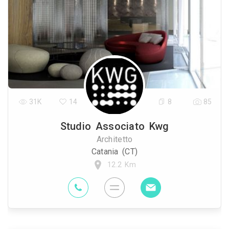
31K
14
8
85
Studio Associato Kwg
Architetto
Catania (CT)
12.2 Km