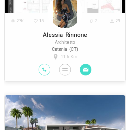
27K
18
3
29
Alessia Rinnone
Architetto
Catania (CT)
11.6 Km