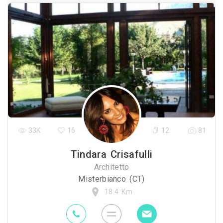
33K
16
12
81
Tindara Crisafulli
Architetto
Misterbianco (CT)
18.4 Km