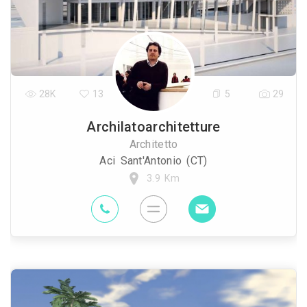
28K
13
5
29
Archilatoarchitetture
Architetto
Aci Sant'Antonio (CT)
3.9 Km