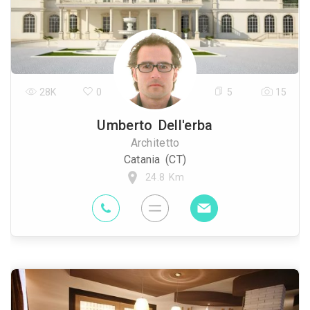
28K
0
5
15
Umberto Dell'erba
Architetto
Catania (CT)
24.8 Km