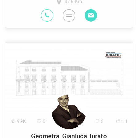
37.6 Km
9.9K
0
3
11
Geometra Gianluca Iurato