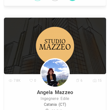
7.8K
0
6
15
Angela Mazzeo
Ingegnere Edile
Catania (CT)