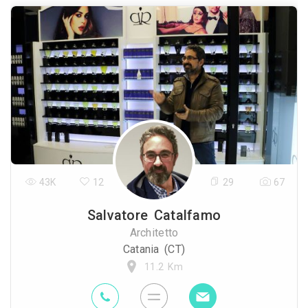
43K
12
29
67
Salvatore Catalfamo
Architetto
Catania (CT)
11.2 Km