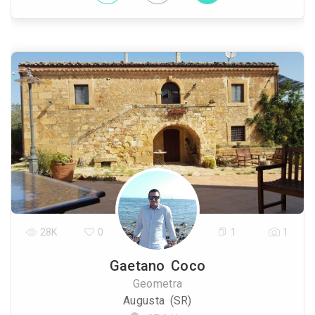
28K
0
1
1
Gaetano Coco
Geometra
Augusta (SR)