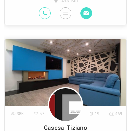
24.8 Km
38K
57
19
469
Casesa Tiziano