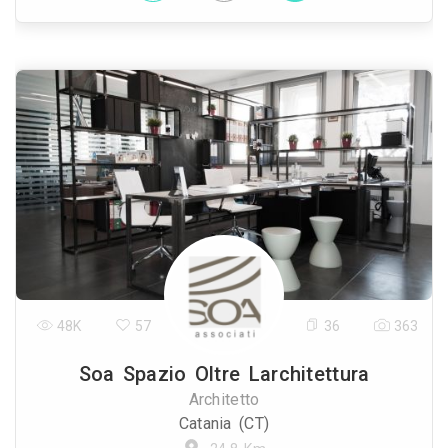
48K
57
36
363
Soa Spazio Oltre Larchitettura
Architetto
Catania (CT)