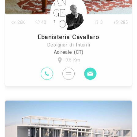
26K
40
3
285
Ebanisteria Cavallaro
Designer di Interni
Acireale (CT)
0.5 Km