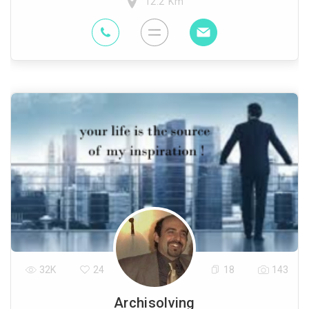
12.2 Km
32K
24
18
143
Archisolving