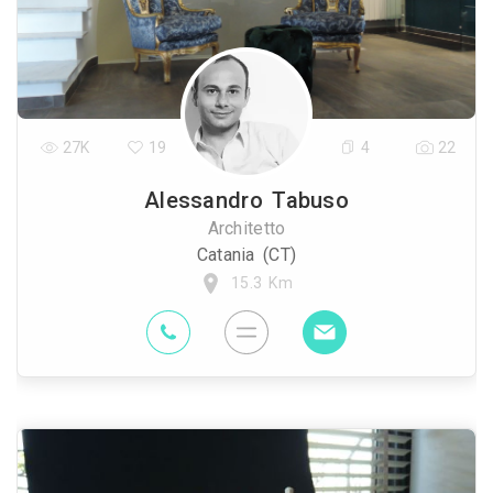
27K
19
4
22
Alessandro Tabuso
Architetto
Catania (CT)
15.3 Km