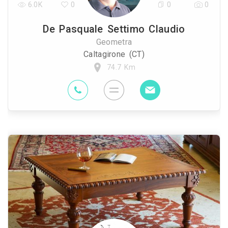
6.0K
0
0
0
De Pasquale Settimo Claudio
Geometra
Caltagirone (CT)
74.7 Km