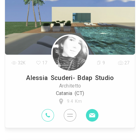
32K
17
9
27
Alessia Scuderi- Bdap Studio
Architetto
Catania (CT)
9.4 Km