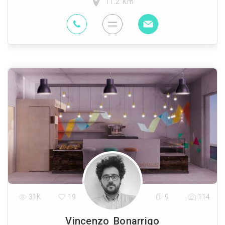
11.2 Km
31K
19
9
114
Vincenzo Bonarrigo