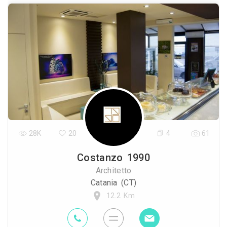
28K
20
4
61
Costanzo 1990
Architetto
Catania (CT)
12.2 Km