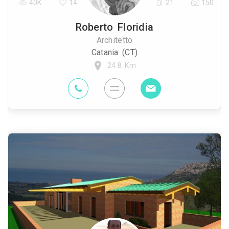
40K
14
21
150
Roberto Floridia
Architetto
Catania (CT)
24.8 Km