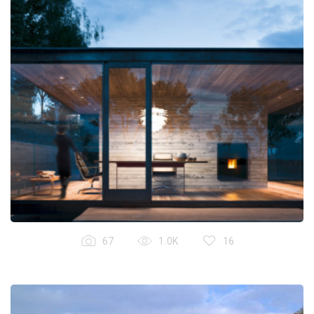
67
1.0K
16