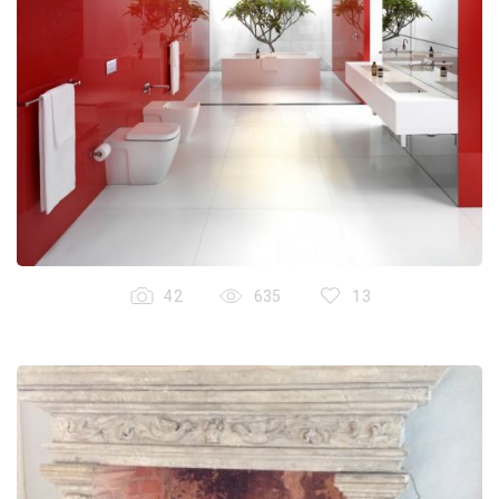
42
635
13