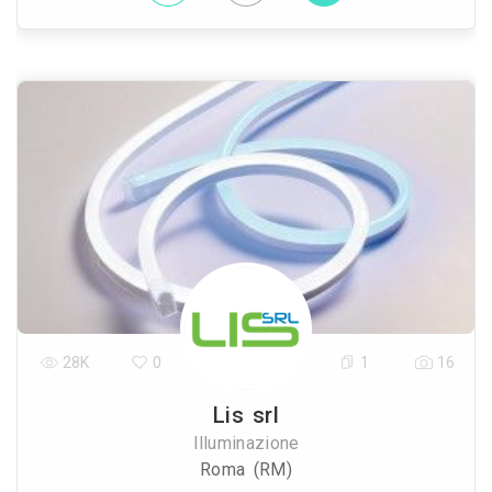
28K
0
1
16
Lis srl
Illuminazione
Roma (RM)