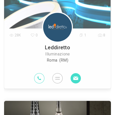
28K
0
1
8
Leddiretto
Illuminazione
Roma (RM)
79.7 Km