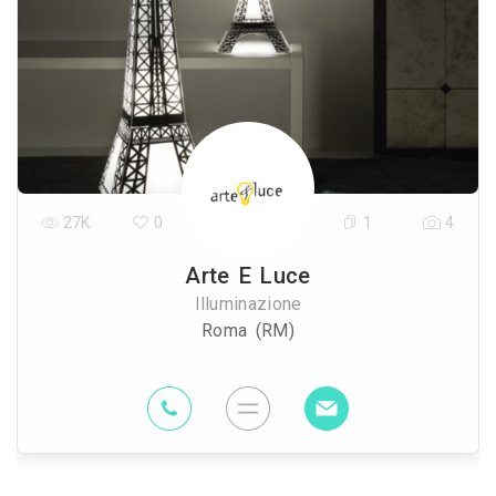
27K
0
1
4
Arte E Luce
Illuminazione
Roma (RM)
56.3 Km