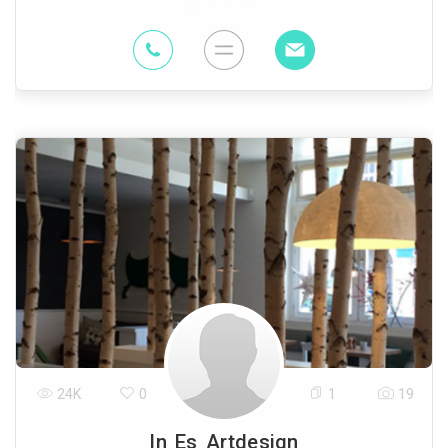
53.6 Km
24K
0
1
19
In Es Artdesign