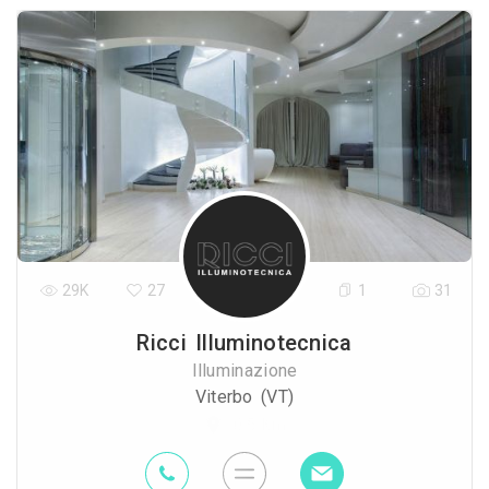
29K
27
1
31
Ricci Illuminotecnica
Illuminazione
Viterbo (VT)
0.5 Km