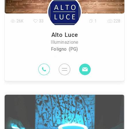
26K
33
1
228
Alto Luce
Illuminazione
Foligno (PG)
79.2 Km