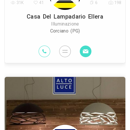
31K
41
6
198
Casa Del Lampadario Ellera
Illuminazione
Corciano (PG)
72.8 Km