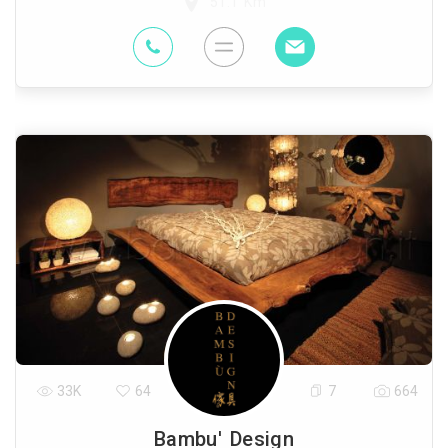
51.1 Km
33K
64
7
664
Bambu' Design