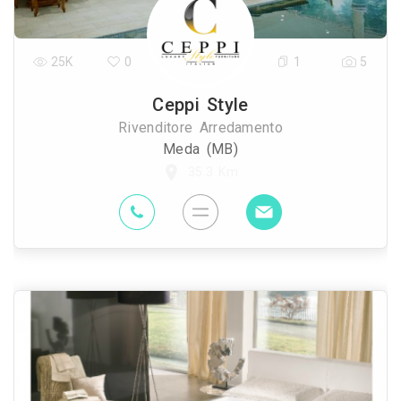
25K
0
1
5
Ceppi Style
Rivenditore Arredamento
Meda (MB)
35.3 Km