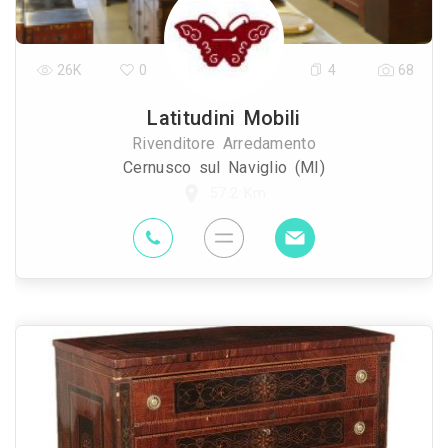
26K
0
4
68
Latitudini Mobili
Rivenditore Arredamento
Cernusco sul Naviglio (MI)
57.2 Km