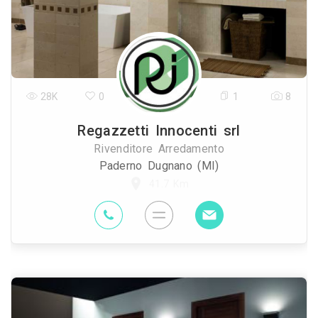
28K
0
1
8
Regazzetti Innocenti srl
Rivenditore Arredamento
Paderno Dugnano (MI)
41.7 Km