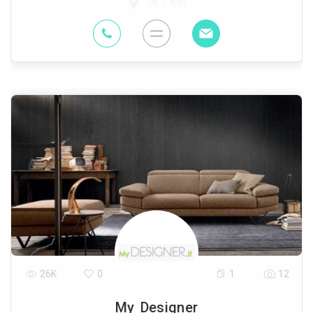
36.3 Km
26K
0
1
12
My Designer