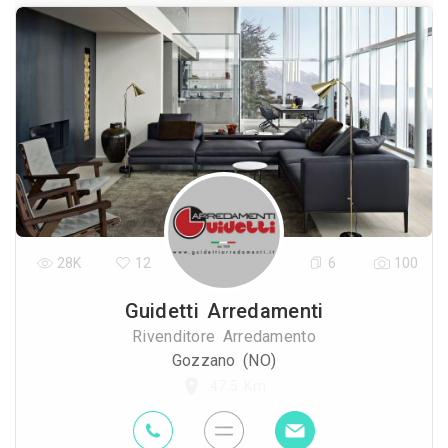
28K
12
6
100
Guidetti Arredamenti
Rivenditore Arredamento
Gozzano (NO)
47.5 Km