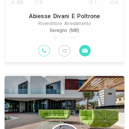
25K
0
1
6
Abiesse Divani E Poltrone
Rivenditore Arredamento
Seregno (MB)
39.5 Km