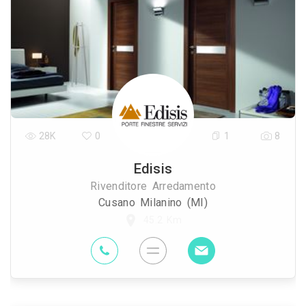
28K
0
1
8
Edisis
Rivenditore Arredamento
Cusano Milanino (MI)
45.2 Km