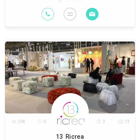
78.6 Km
23K
0
3
13
13 Ricrea