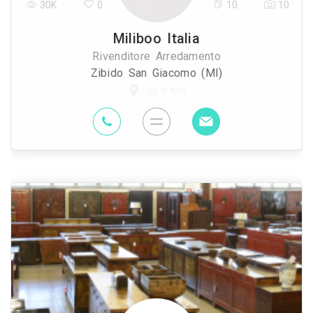
30K
0
10
10
Miliboo Italia
Rivenditore Arredamento
Zibido San Giacomo (MI)
56.9 Km