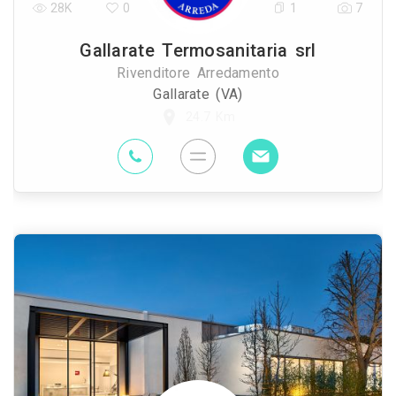
28K
0
1
7
Gallarate Termosanitaria srl
Rivenditore Arredamento
Gallarate (VA)
24.7 Km