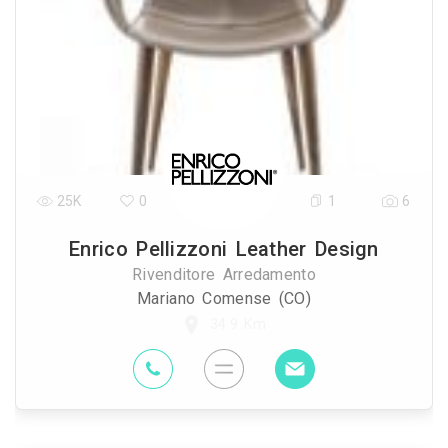
25K
0
1
6
Enrico Pellizzoni Leather Design
Rivenditore Arredamento
Mariano Comense (CO)
34.9 Km