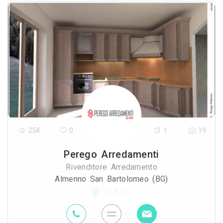
25K
0
1
19
Perego Arredamenti
Rivenditore Arredamento
Almenno San Bartolomeo (BG)
70.8 Km