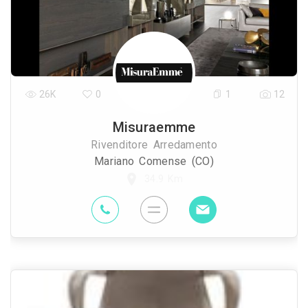
26K
0
1
12
Misuraemme
Rivenditore Arredamento
Mariano Comense (CO)
34.9 Km