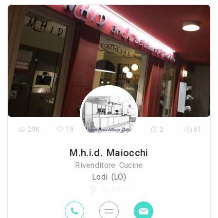
29K
19
2
61
M.h.i.d. Maiocchi
Rivenditore Cucine
Lodi (LO)
83.8 Km