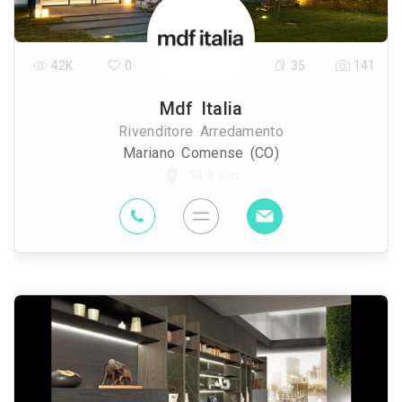
42K
0
35
141
Mdf Italia
Rivenditore Arredamento
Mariano Comense (CO)
34.9 Km