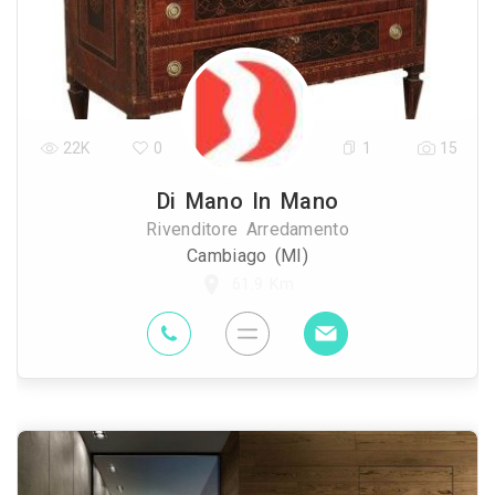
22K
0
1
15
Di Mano In Mano
Rivenditore Arredamento
Cambiago (MI)
61.9 Km