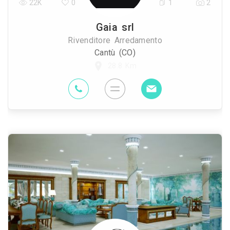
22K
0
1
2
Gaia srl
Rivenditore Arredamento
Cantù (CO)
28.8 Km