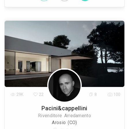
29K
22
8
100
Pacini&cappellini
Rivenditore Arredamento
Arosio (CO)