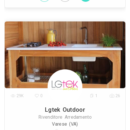
29K
0
1
26
Lgtek Outdoor
Rivenditore Arredamento
Varese (VA)