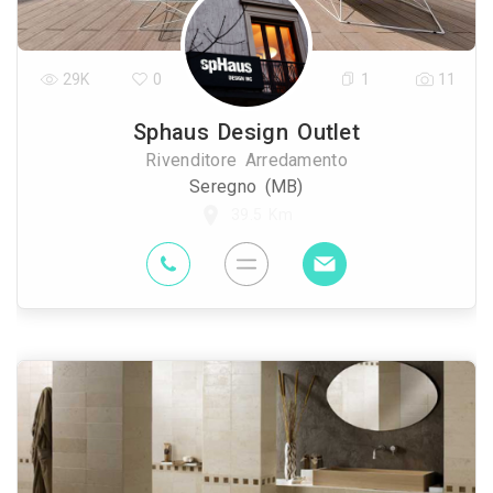
29K
0
1
11
Sphaus Design Outlet
Rivenditore Arredamento
Seregno (MB)
39.5 Km