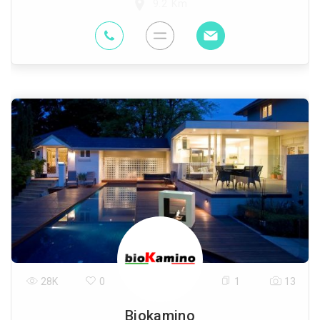
9.2 Km
28K
0
1
13
Biokamino