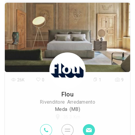
26K
0
1
9
Flou
Rivenditore Arredamento
Meda (MB)
35.3 Km