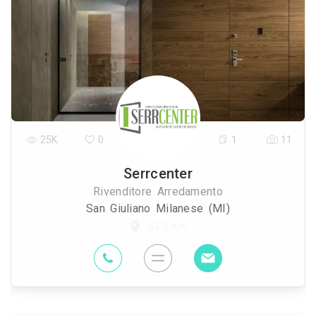
25K
0
1
11
Serrcenter
Rivenditore Arredamento
San Giuliano Milanese (MI)
63.3 Km