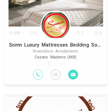
25K
0
1
5
Somn Luxury Mattresses Bedding Solutions
Rivenditore Arredamento
Cesano Maderno (MB)
37 Km