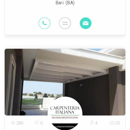
Bari (BA)
47.2 Km
28K
0
4
25