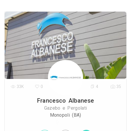
33K
0
4
35
Francesco Albanese
Gazebo e Pergolati
Monopoli (BA)
0.5 Km