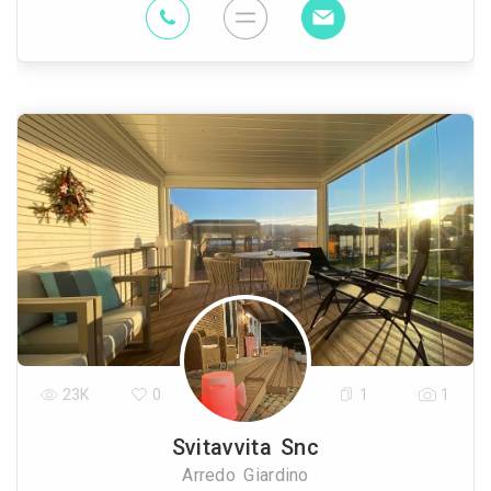
23K
0
1
1
Svitavvita Snc
Arredo Giardino