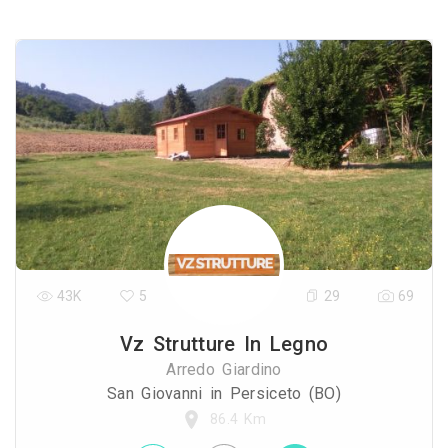
43K
5
29
69
Vz Strutture In Legno
Arredo Giardino
San Giovanni in Persiceto (BO)
86.4 Km