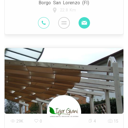
Borgo San Lorenzo (FI)
22.8 Km
29K
0
4
15