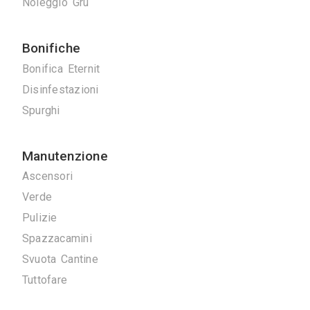
Serrature
Tappezzieri
Tende da Interni
Tende da sole
Tinteggiature
Vetrai
Vetrate Artistiche
Altro
Traslochi
Traslochi