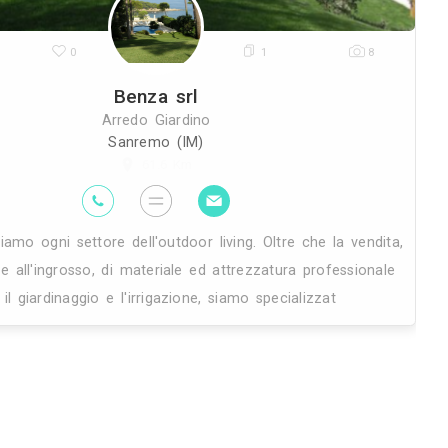
29K
0
Benza 
Arredo Gia
Sanremo 
61.6 
cn)
Ad oggi copriamo ogni settore dell'outd