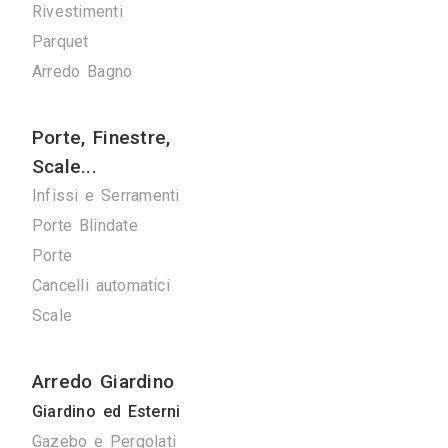
Verde
Pulizie
Spazzacamini
Svuota Cantine
Tuttofare
Fotografi
Fotografi di Interni
Arredamenti
Giorno e Notte
Cucine