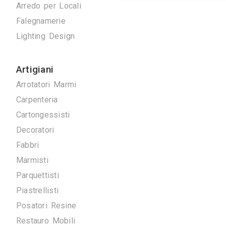
Antenne TV
Ascensori
Climatizzazione
Domotica
Elettrici
Energie Rinnovabili
Tende ram
Idraulici
realizzazione e
nostra ditt
Arredo su Misura
Arredo per Locali
Falegnamerie
Lighting Design