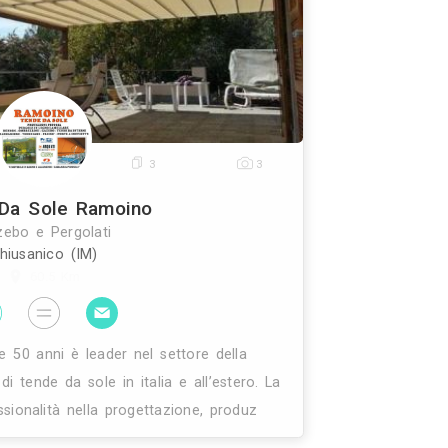
ndustria di laterizi. Da allora si sono susseguite ci
ioni che hanno permesso, dagli inizi del ‘900,
0
3
3