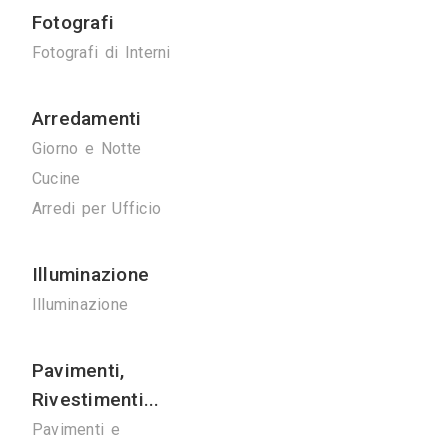
Ponteggi
Ponteggi
Noleggio Gru
Bonifiche
Bonifica Eternit
Disinfestazioni
Spurghi
Manutenzione
Ascensori