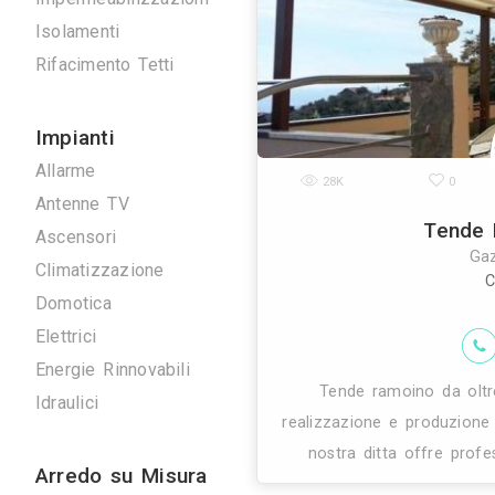
nel 1870, come i
Scavi e Demolizioni
generaz
Ristrutturazioni
Imprese Edili
Pavimentazioni
Impermeabilizzazioni
Isolamenti
Rifacimento Tetti
Impianti
Allarme
28K