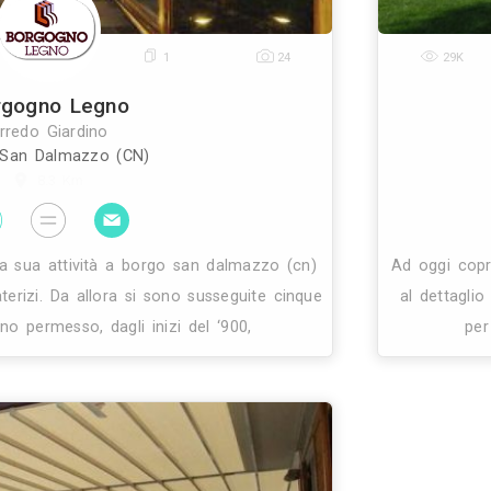
0
1
24
Borgogno Legno
Arredo Giardino
Borgo San Dalmazzo (CN)
8.3 Km
gogno inizia la sua attività a borgo san dalmazzo (