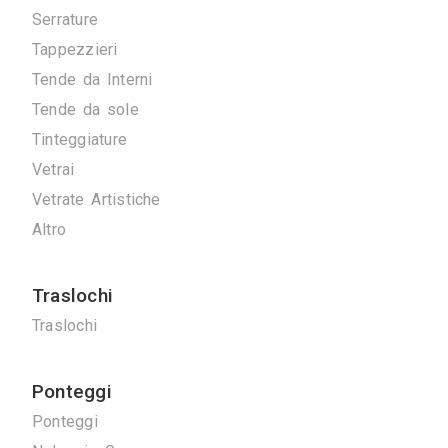
Artigiani
Arrotatori Marmi
Carpenteria
Cartongessisti
Decoratori
Fabbri
Marmisti
Parquettisti
Piastrellisti
Posatori Resine
Restauro Mobili