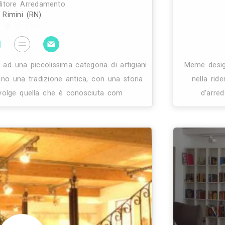
rimo posto la cura per i dettagli e siamo sempre i
ntando all’eccellenza assoluta delle nostre creazion
inire la linea velum, un prodotto sartoriale a tutti