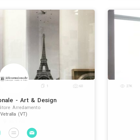
r Design Sas Di Mattia Belli & C.
Rivenditore Arredamento
Viterbo (VT)
74.3 Km
za principalmente complementi d’arredo sia per l’int
erno personalizzati ed ecologici al 100% utilizzand
ti 3d di grandi e piccole dimensioni. La produ