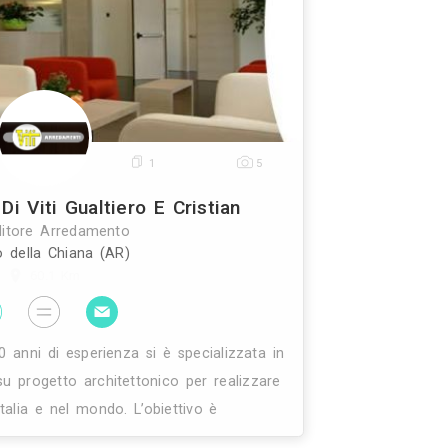
27
1
48
Casa Arredo Studio
Rivenditore Arredamento
Fano (PU)
96.5 Km