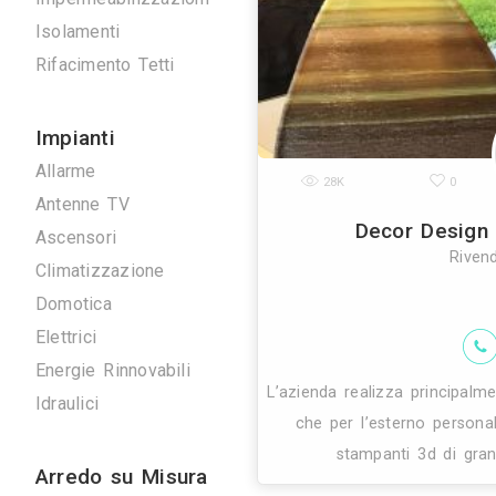
si tramanda dal
Scavi e Demolizioni
arredi dal
Ristrutturazioni
Imprese Edili
Pavimentazioni
Impermeabilizzazioni
Isolamenti
Rifacimento Tetti
Impianti
Allarme
28K