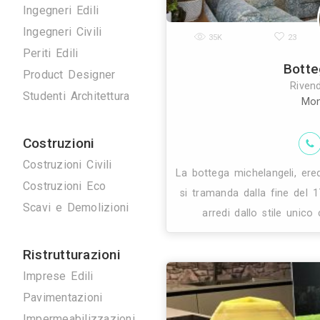
Disegnatori 3D
Geometri
Home Stager
Ingegneri Edili
Ingegneri Civili
35K
Periti Edili
Product Designer
Studenti Architettura
Costruzioni
Costruzioni Civili
La bottega mich
Costruzioni Eco