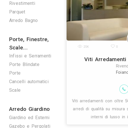
Verde
Pulizie
Spazzacamini
Svuota Cantine
Tuttofare
Fotografi
Fotografi di Interni
25K
Arredamenti
Giorno e Notte
Cucine