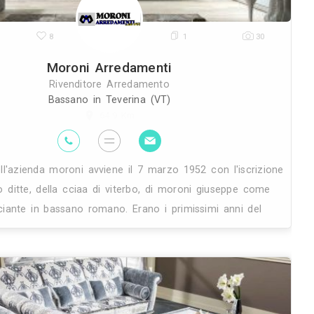
1
25K
8
Moroni Arre
Rivenditore Ar
Bassano in Teve
64.9 
che
La nascita dell'azienda moroni avviene