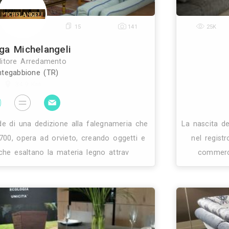
23
15
14
Bottega Michelangeli
Rivenditore Arredamento
Montegabbione (TR)
34.9 Km
elangeli, erede di una dedizione alla falegnameria 