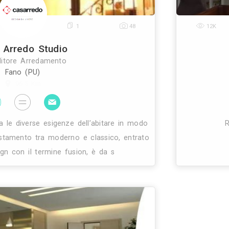
0
1
28
Cupioli Luxory Living Italy
Rivenditore Arredamento
Rimini (RN)
95.9 Km
oli appartiene ad una piccolissima categoria di artig
che rappresentano una tradizione antica, con una sto
ante che coinvolge quella che è conosciuta com