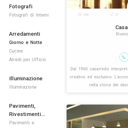
Ponteggi
27K
Ponteggi
Noleggio Gru
Bonifiche
Bonifica Eternit
Disinfestazioni
La famiglia cupi
"scagliolisti" 
Spurghi
affascin
Manutenzione
Ascensori