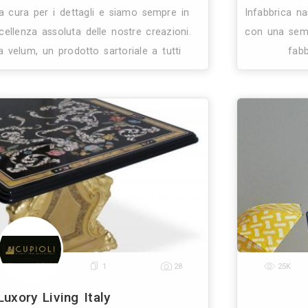
13
1
60
Bidimensionale - Art & Design
Rivenditore Arredamento
Vetralla (VT)
85.5 Km