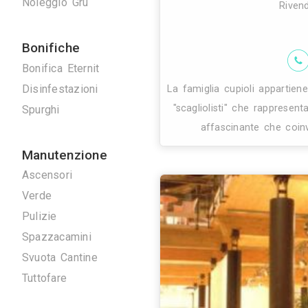
Mettiamo al p
Serrature
evoluzione, pu
Tappezzieri
Possiamo def
Tende da Interni
Tende da sole
Tinteggiature
Vetrai
Vetrate Artistiche
Altro
Traslochi
Traslochi