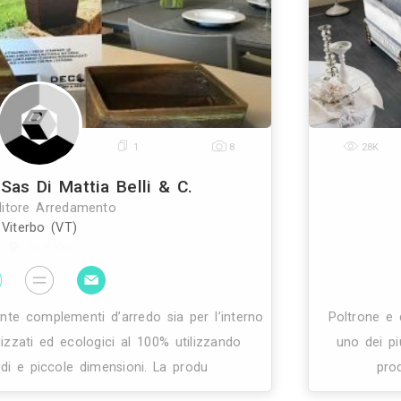
la fine del 1700, opera ad orvieto, creando oggett
lo stile unico che esaltano la materia legno attrav
0
1
8