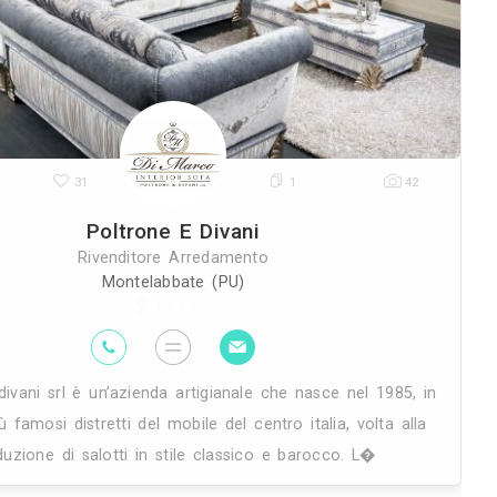
i e
nel registro ditte, della cciaa di v
commerciante in bassano romano. 
28K
31