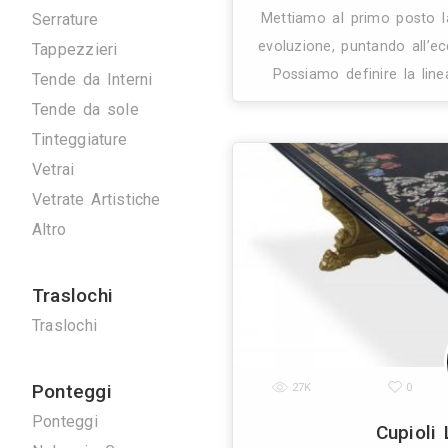
Artigiani
Arrotatori Marmi
Carpenteria
Cartongessisti
Decoratori
25K
Fabbri
Marmisti
Parquettisti
Piastrellisti
Posatori Resine
Restauro Mobili