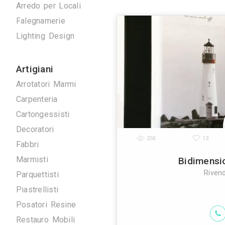
Antenne TV
Deco
Ascensori
Climatizzazione
Domotica
Elettrici
Energie Rinnovabili
L’azienda realiz
Idraulici
che per l’est
stampan
Arredo su Misura
Arredo per Locali
Falegnamerie
Lighting Design