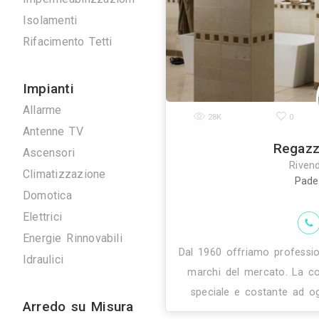
stile e ricerca
Scavi e Demolizioni
accesso al
Ristrutturazioni
Imprese Edili
Pavimentazioni
Impermeabilizzazioni
Isolamenti
Rifacimento Tetti
Impianti
Allarme
28K