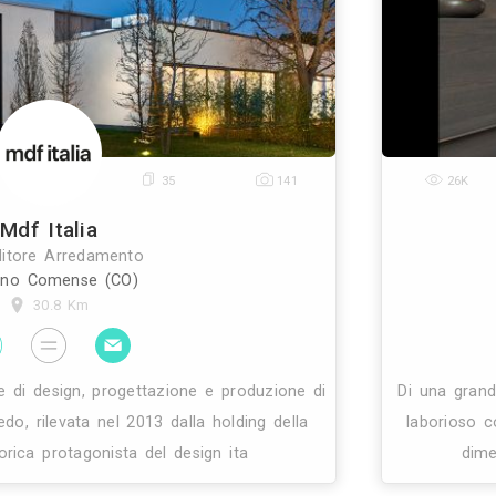
0
1
6
Abiesse Divani E Poltrone
Rivenditore Arredamento
Seregno (MB)
30.2 Km