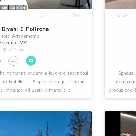
0
1
9
Flou
Rivenditore Arredamento
Meda (MB)
27 Km
flou - avvenuta nel 1978 - si è basata sull’obiettiv
i elevata qualità intrinseca e formale, unita al desid
introdurre una nuova “cultura del dormire�