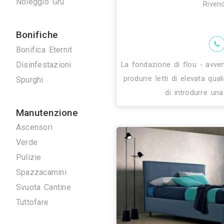
My designer è u
Serrature
made in italy. 
Tappezzieri
senza pe
Tende da Interni
Tende da sole
Tinteggiature
Vetrai
Vetrate Artistiche
Altro
Traslochi
Traslochi