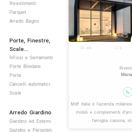
Verde
Pulizie
Spazzacamini
Svuota Cantine
Tuttofare
Fotografi
Fotografi di Interni
25K
Arredamenti
Giorno e Notte
Cucine