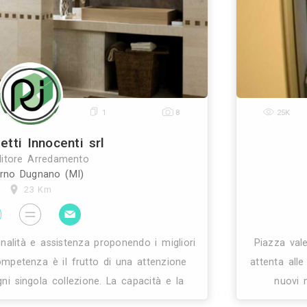
tezza i tuoi spazi. Privati e professionisti hanno libe
la nostra esposizione sita a gallarate (va). Offri
0
1
8