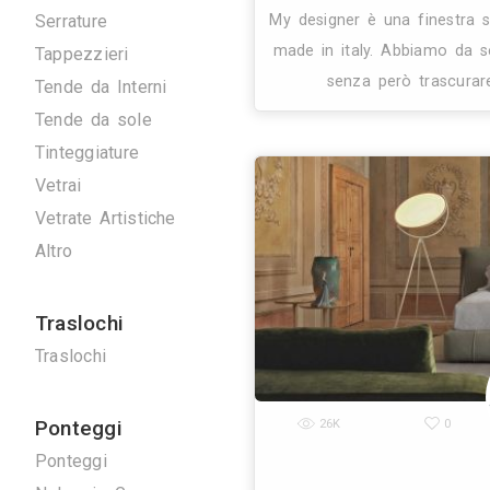
Artigiani
Arrotatori Marmi
Carpenteria
Cartongessisti
Decoratori
26K
Fabbri
Marmisti
Parquettisti
Piastrellisti
Posatori Resine
Restauro Mobili