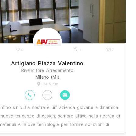
ro
domicilio! Immaginiamo per te mo
accompagnarti nella vita quotidiana, p
adatta
25K
0