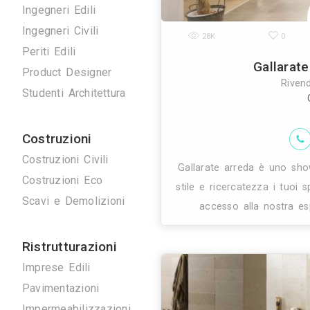
Disegnatori 3D
Geometri
Home Stager
Ingegneri Edili
Ingegneri Civili
28K
Periti Edili
Product Designer
Studenti Architettura
Costruzioni
Costruzioni Civili
Gallarate arr
Costruzioni Eco