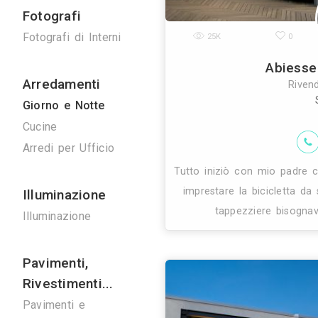
Ponteggi
26K
Ponteggi
Noleggio Gru
Bonifiche
Bonifica Eternit
Disinfestazioni
La fondazione di 
produrre letti d
Spurghi
di 
Manutenzione
Ascensori