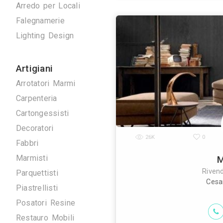
Antenne TV
Ascensori
Climatizzazione
Domotica
Elettrici
Energie Rinnovabili
Dal 1960 offria
Idraulici
marchi del me
speciale e c
Arredo su Misura
Arredo per Locali
Falegnamerie
Lighting Design