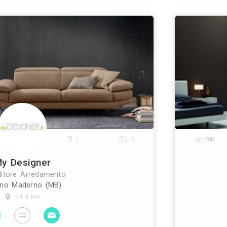
Regazzetti Innocenti srl
Rivenditore Arredamento
Paderno Dugnano (MI)
23 Km
mo professionalità e assistenza proponendo i migli
rcato. La competenza è il frutto di una attenzion
ostante ad ogni singola collezione. La capacità e la