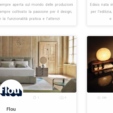
0
1
12
My Designer
Rivenditore Arredamento
Cesano Maderno (MB)
24.8 Km