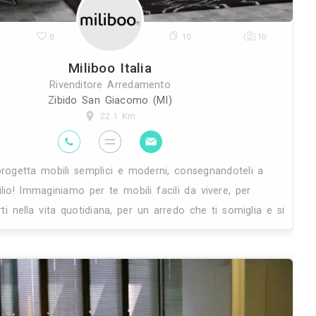
30K
0
Miliboo I
Rivenditore Ar
Zibido San Gia
22.1 
on
Miliboo progetta mobili semplici 