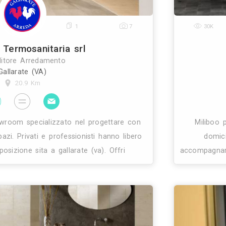
0
1
7
Gallarate Termosanitaria srl
Rivenditore Arredamento
Gallarate (VA)
20.9 Km
eda è uno showroom specializzato nel progettare c