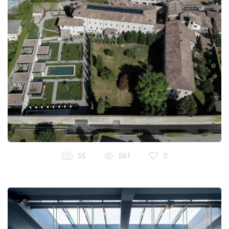
55
561
0