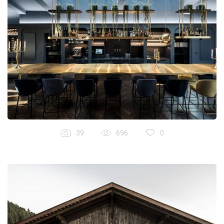
39
696
0