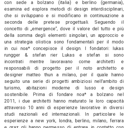
con sede a bolzano (italia) e berlino (germania),
esamina ed esplora metodi di design interdisciplinari,
che si sviluppano e si modificano in continuazione a
seconda delle pretese progettuali. Seguendo il
concetto di „emergence“, dove il valore del tutto e più
della somma degli elementi singolari, un approccio e
una strategia olistica sono fondamentali per il modo
in cui noa* concepisce il design. I fondatori: lukas
rungger & stefan rier Lukas e stefan si sono
incontrati mentre lavoravano come architetti e
responsabili di progetto per il noto architetto e
designer matteo thun a milano, per il quale hanno
seguito una serie di progetti ambiziosi nell’ambito di
turismo, abitazioni moderne di lusso e design
sostenibile. Prima di fondare noa* a bolzano nel
2011, i due architetti hanno maturato le loro capacità
attraverso 10 anni di esperienze lavorative in diversi
studi nazionali ed internazionali. In particolare le
esperienze a new york, londra, berlino, milano, ferrara
e graz gli hanno permesso di entrare in contatto con