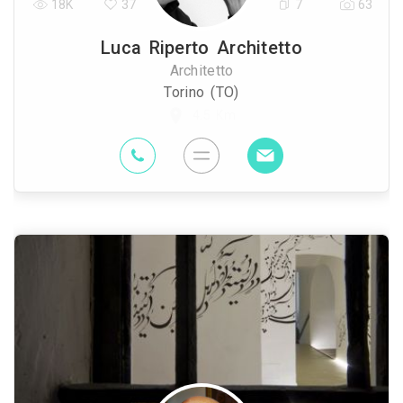
18K
37
7
63
Luca Riperto Architetto
Architetto
Torino (TO)
4.5 Km