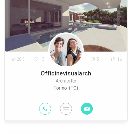
28K
15
5
16
Officinevisualarch
Architetto
Torino (TO)
1.1 Km