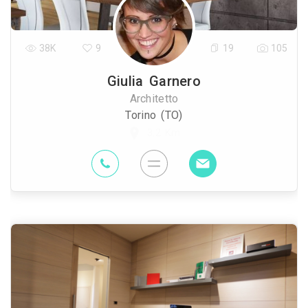
38K
9
19
105
Giulia Garnero
Architetto
Torino (TO)
3.2 Km