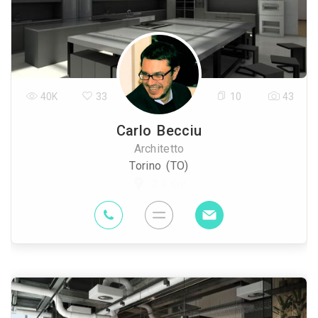
40K
33
10
43
Carlo Becciu
Architetto
Torino (TO)
2.4 Km