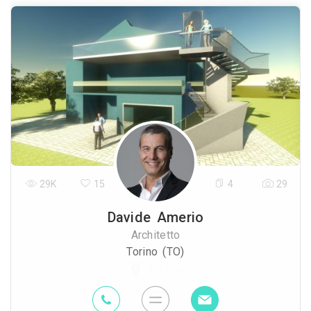
29K
15
4
29
Davide Amerio
Architetto
Torino (TO)
1.1 Km