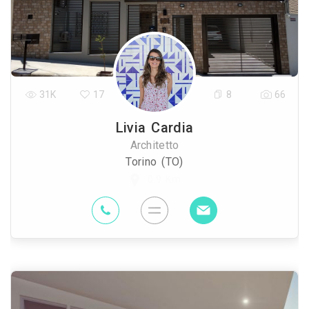
31K
17
8
66
Livia Cardia
Architetto
Torino (TO)
0.9 Km