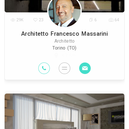
29K
23
6
64
Architetto Francesco Massarini
Architetto
Torino (TO)
4.7 Km