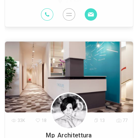
2.6 Km
33K
18
13
77
Mp Architettura