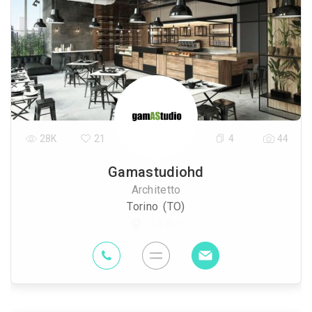
28K
21
4
44
Gamastudiohd
Architetto
Torino (TO)
2.4 Km