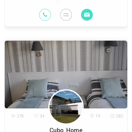
0.6 Km
37K
34
19
282
Cubo Home