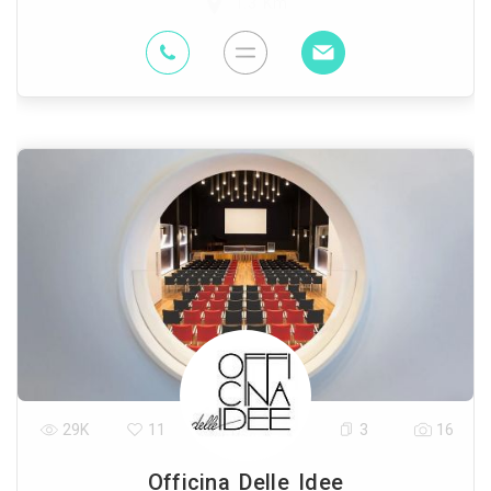
1.3 Km
29K
11
3
16
Officina Delle Idee