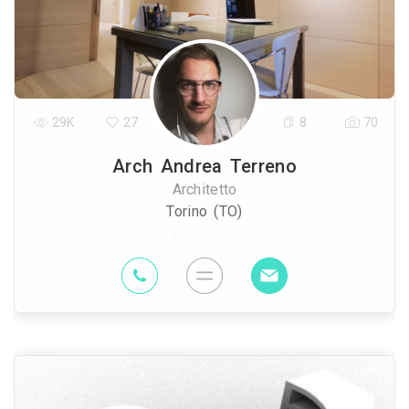
29K
27
8
70
Arch Andrea Terreno
Architetto
Torino (TO)
3.2 Km