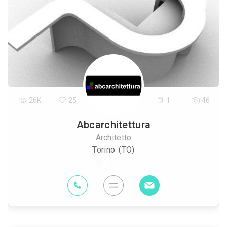
26K
25
1
46
Abcarchitettura
Architetto
Torino (TO)
3.2 Km