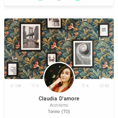
13K
0
4
50
Claudia D'amore
Architetto
Torino (TO)