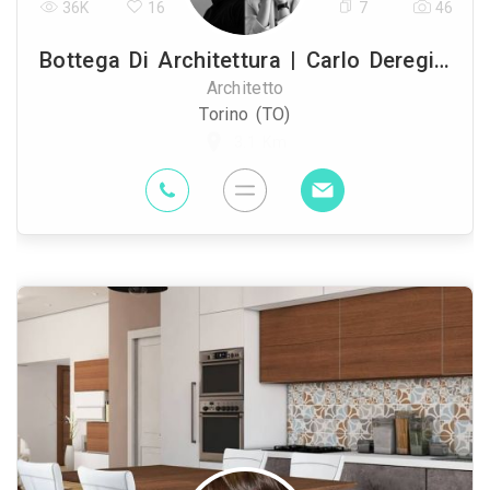
36K
16
7
46
Bottega Di Architettura | Carlo Deregibus & Silvia Sgarbossa
Architetto
Torino (TO)
3.1 Km