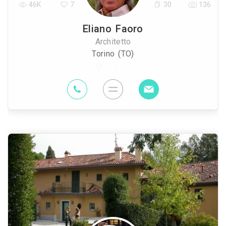
46K
7
30
136
Eliano Faoro
Architetto
Torino (TO)
0.9 Km