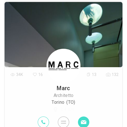
34K
16
13
132
Marc
Architetto
Torino (TO)
2.4 Km