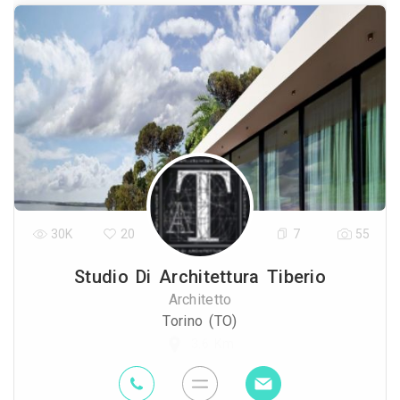
30K
20
7
55
Studio Di Architettura Tiberio
Architetto
Torino (TO)
3.6 Km