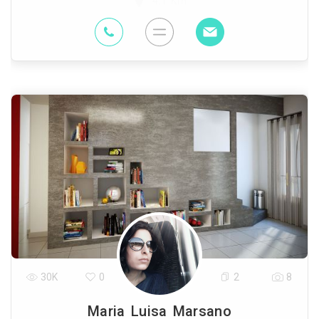
4.1 Km
30K
0
2
8
Maria Luisa Marsano