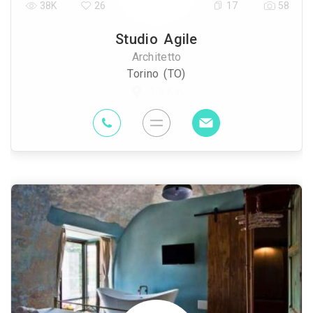
38K
26
17
58
Studio Agile
Architetto
Torino (TO)
1.9 Km