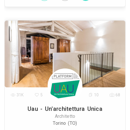
31K
5
10
68
Uau - Un'architettura Unica
Architetto
Torino (TO)