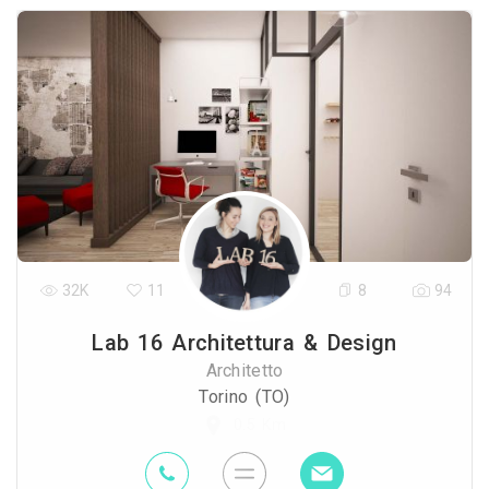
32K
11
8
94
Lab 16 Architettura & Design
Architetto
Torino (TO)
0.5 Km