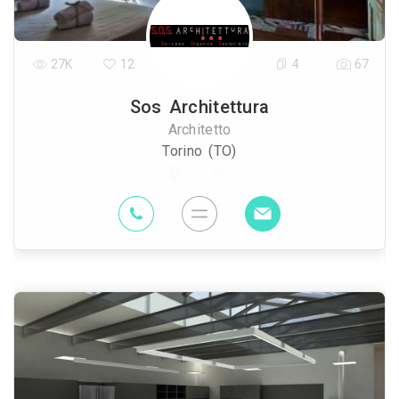
27K
12
4
67
Sos Architettura
Architetto
Torino (TO)
2.1 Km