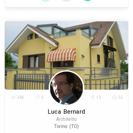
34K
6
13
55
Luca Bernard
Architetto
Torino (TO)