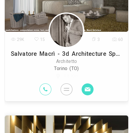
29K
15
3
60
Salvatore Macrì - 3d Architecture Specialist
Architetto
Torino (TO)
4.8 Km