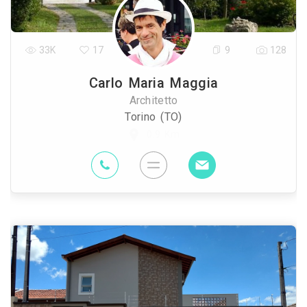
33K
17
9
128
Carlo Maria Maggia
Architetto
Torino (TO)
0.9 Km