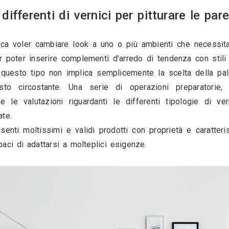
31196
10
ipologie differenti di vernici per
 casa significa voler cambiare look a uno o più
 nuovo dover poter inserire complementi d’arredo
 progetto di questo tipo non implica semplicemen
e al contesto circostante. Una serie di ope
e, così come le valutazioni riguardanti le diff
ere utilizzate.
o sono presenti moltissimi e validi prodotti co