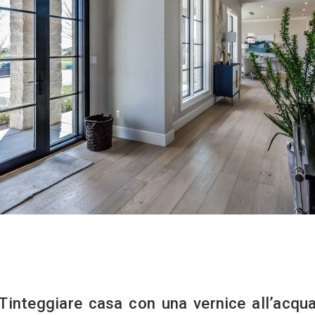
ci a smalto;
ci acriliche
ci a tempera.
delle specifiche peculiarità, ben si presta a so
no di pitturare le pareti di casa, con i propri co
imento.