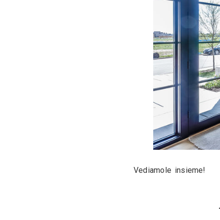
verni
verni
verni
Ognuna con 
che prevedo
e il manten