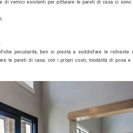
i scegliere la pittura più conforme per gli int
ipali tipologie di vernici esistenti per pitturare 
ci all’acqua;
ci ecologiche;