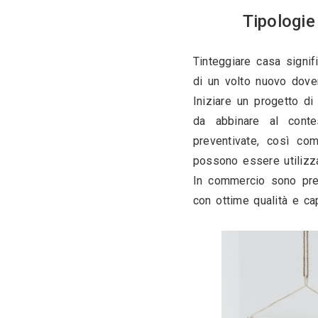
T
Tinteggiare
di un volto
Iniziare un
da abbinar
preventivat
possono ess
In commerci