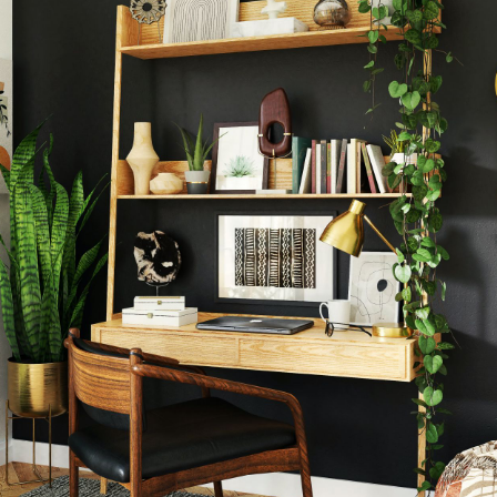
Tinteggiare casa con una 
e casa con vernici all’acqua presenta moltissi
e apprezzata per la mancanza di solvente al s
che prevede l’assenza di componenti organi
e azzerate, rendendolo perfetto per essere uti
no la nostra salute e quella dell’ambiente.
iarità, che fa di una vernice all’acqua uno tra i 
rda la sua composizione acquosa, che lo rende
tenza viscosa e molto omogenea.