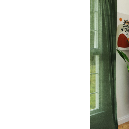
Tinteggiar
decisament
soluzione 
praticament
salvaguarda
Altra pecul
casa, rigua
una consis