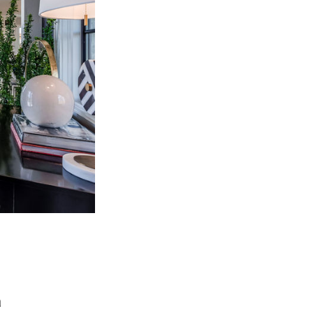
ddisfare le richieste di progetti più disparati 
sti, modalità di posa e procedura per la pulizia 