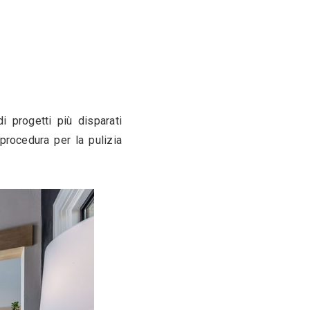
erni di casa diventa un compito tutt’altro che 
le pareti di casa ci sono: