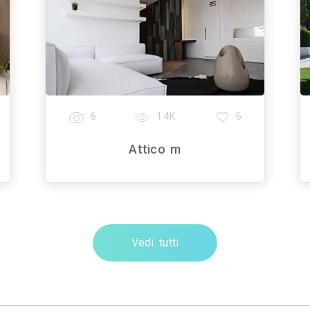
6
1.4K
6
Attico m
Vedi tutti