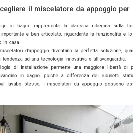
28636
10
Come scegliere il miscelatore 
teria di design in bagno rappresenta la class
un progetto importante e ben articolato, riguarda
to utilizzato in casa.
e opzioni, i miscelatori d’appoggio diventano l
icercato e di tendenza ad una tecnologia innovati
icolare tipologia di installazione permette u
 la zona lavandino in bagno, poiché a differen