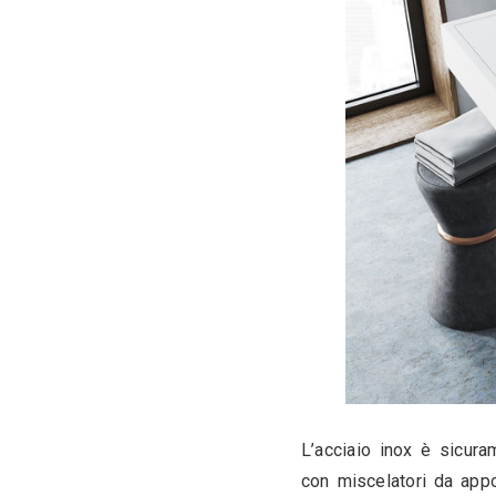
Un miscelat
di resisten
oltre all’a
superficial
perfetta da
realizzazio
l’acc
l’otto
il br
il ra