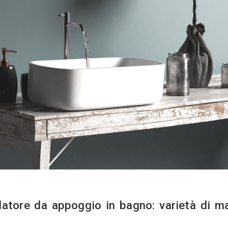
considerazione più caratteristiche che le contra
a valutare, per capire come scegliere il miscelat
rietà di materiali; 
nte forme e altezze;
pologia di erogatore;
niture e i colori;
tallazione e i costi.