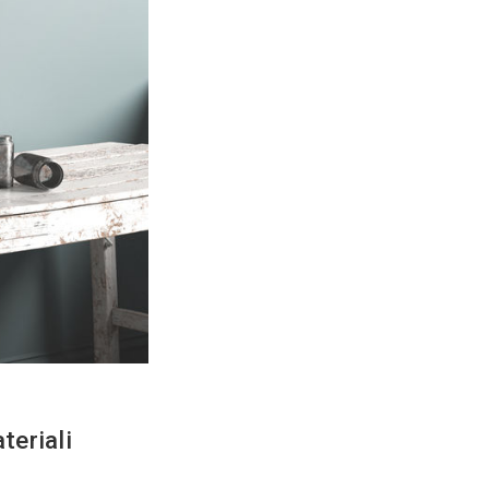
ddistinguono.
ore da appoggio per il proprio bagno, riguardano: