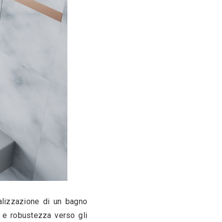
o: varietà di materiali
to con un materiale che presenti una capacità 
una costante sollecitazione ad acqua e umidità, 
i padroni di casa. I metalli trattati a livello 
gine ed ossidazione, costituiscono l’alternativa 
le varietà di questi materiali, previsti per la 
bagno, possiamo trovare: