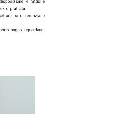
 getto, questa rubinetteria è la più versatile a 
a e in base a tale predisposizione, è fattibile 
re, ottimizzando estetica e praticità.
ai migliori brand del settore, si differenziano 