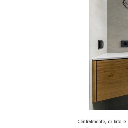
integrati d
svariate pos