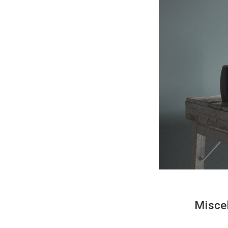
tenendo in 
I fattori d
la va
le ta
la ti
le fi
l’ins