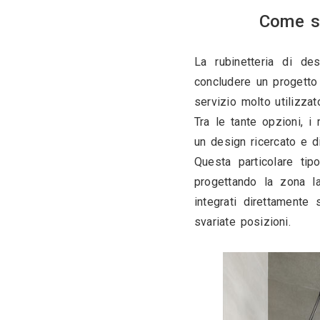
La rubinet
concludere 
servizio mol
Tra le tant
un design r
Questa part
progettando