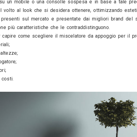
e, di lato e con distanze differenti a seconda del
disposizione su un mobile o una consolle sospes
cisamente il volto al look che si desidera ottene
 rubinetteria presenti sul mercato e presentate d