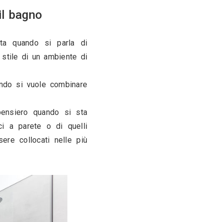
0
da appoggio per il bagno
ica ciliegina sulla torta quando si parla di 
nte la funzionalità e lo stile di un ambiente di 
a perfetta soluzione, quando si vuole combinare 
va e all’avanguardia.
na maggiore libertà di pensiero quando si sta 
za dei rubinetti statici a parete o di quelli 