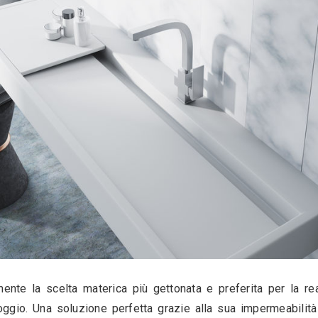
Miscelatore da appoggio in bagn
ore da appoggio in bagno deve essere realizza
za tale, da poter sopportare in modo eccellente 
ssiduo e quotidiano utilizzo e tocco da parte de
e, per non avere brutte sorprese a livello di rug
 scegliere e impiegare senza alcuna remora. Tra 
ne di una rubinetteria da appoggio e design in 
iaio inossidabile;
ne;
onzo;
me;