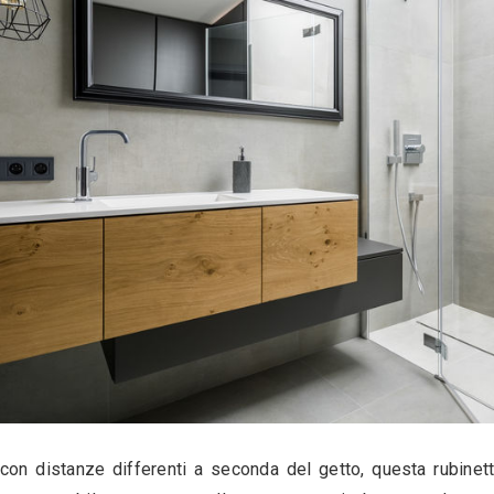
irettamente sul lavabo stesso, i miscelatori d
izioni.