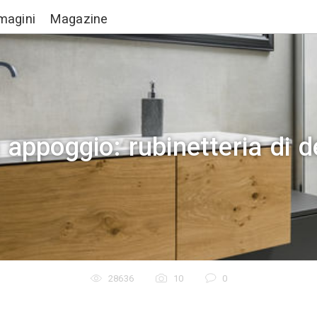
Lavori
Immagini
Magazine
ori da appoggio: rubin