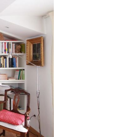
verse per 
strutture, materiali e colori
, ma per 
nel quale andremo ad inserirla, specialmente se 