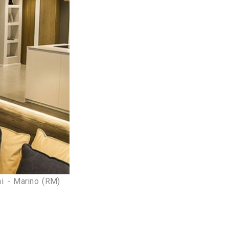
cui disponiamo
; dobbiamo calcolare 
larghezza, 
la libreria adatta alle nostre esigenze possiamo 
misura
 da un 
professionista
, il costo sarà un 
edamento 
perfetto per lo spazio che abbiamo 