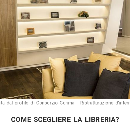
egliere la 
libreria
 va 
misurato lo spazio di 
 e altezza
: in caso non si riuscisse a reperire 
iderare l'ipotesi di farcene realizzare una 
su 
 alto ma saremo sicuri di avere il pezzo d'arr