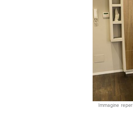
Prima di sc
profondità
sempre cons
pochino più
misurato
.