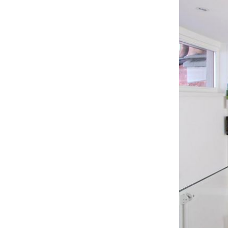
Abbiamo a 
prima cosa 
abbiamo a 