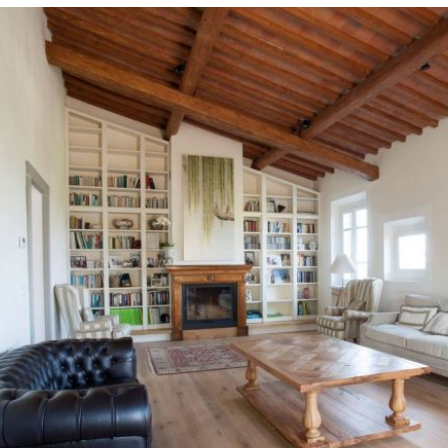
COME SCEGLIERE L
osa che dovremmo considerare in termini di s
à
: è importantissima la sua 
capienza e la s
libri e oggetti in tutta semplicità. 
alità intendiamo anche la 
resistenza del mate
e al tempo e che sia anche 
facile da pulire
a
 polvere
.
o fondamentale che dobbiamo tenere presente