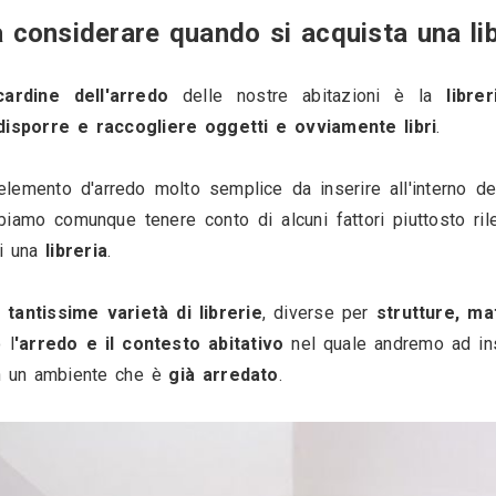
47876
4
Cosa considerare quando si 
 
elementi cardine dell'arredo
 delle nostre
o adatto a 
disporre e raccogliere oggetti e 
sembri un elemento d'arredo molto semplice da i
 
living
, dobbiamo comunque tenere conto di alcun
ll'acquisto di una 
libreria
.