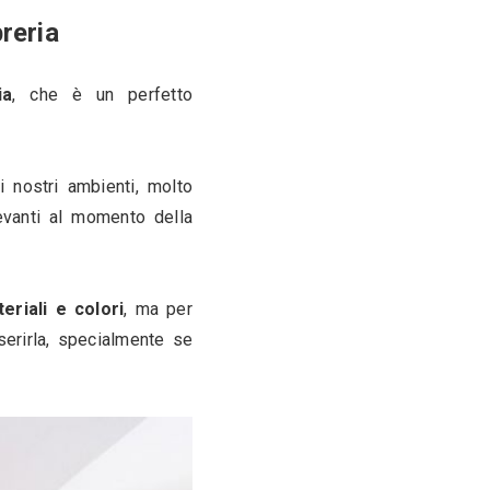
0
acquista una libreria
 abitazioni è la 
libreria
, che è un perfetto 
ovviamente libri
.
nserire all'interno dei nostri ambienti, molto 
i fattori piuttosto rilevanti al momento della 