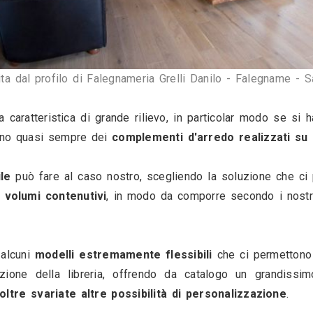
 è uno dei pezzi d'arredo più importanti della c
 d'arredo.
 quindi, sceglierla in modo che si 
inserisca a
n 
richiami allo stesso materiale, colore e
della stanza arredata.