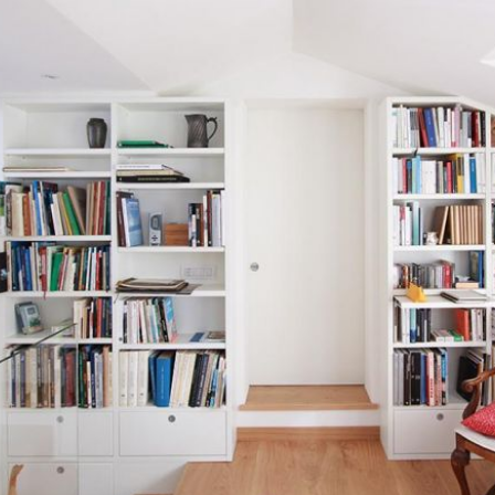
disposizioni 
tantissime varietà di librerie
, di
va calcolato l
'arredo e il contesto abitativo
 
che fare con un ambiente che è 
già arredato
.