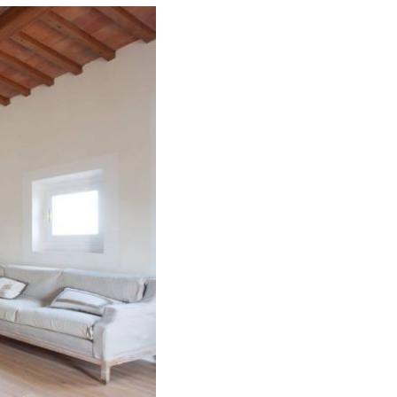
A LIBRERIA?
celta della libreria è la sua f
unzionalità e 
ua capacità di contenimento
, così da poter 
riale
 da cui è composta, in modo che resista 
 vista la sua natura di complemento d'arredo 
 al momento della scelta di una libreria è 