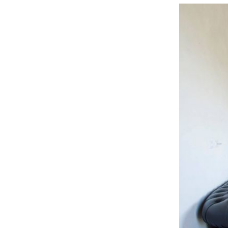
La prima c
adattabilit
organizzare 
Con funzion
all'usura 
esposto all
Altro punt