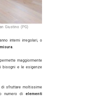
asa, dove vengono raccolti ed esposti oggetti e 
rmonicamente nell'ambiente di destinazione
, 
 stile
 degli elementi che già sono presenti 