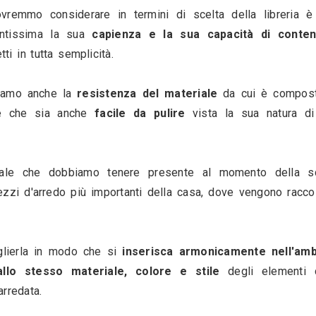
agine reperita dal profilo di Consorzio Corima - 