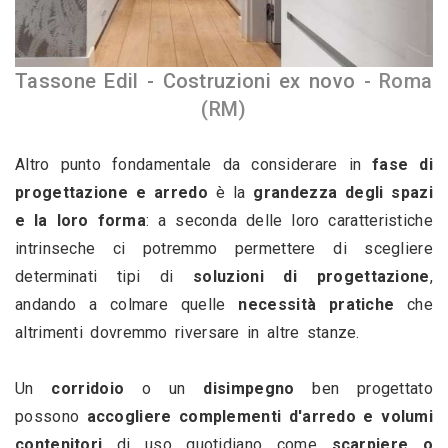
Tassone Edil - Costruzioni ex novo 
- Roma 
(RM)
Altro punto fondamentale da considerare in 
fase di 
progettazione e arredo
 è la 
grandezza degli spazi 
e la loro forma
: a seconda delle loro caratteristiche 
intrinseche ci potremmo permettere di scegliere 
determinati tipi di 
soluzioni di progettazione
, 
andando a colmare quelle 
necessità pratiche
 che 
altrimenti dovremmo riversare in altre stanze.
Un 
corridoio 
o un 
disimpegno
 ben progettato 
possono 
accogliere complementi d'arredo e volumi 
contenitori
 di uso quotidiano come 
scarpiere o 