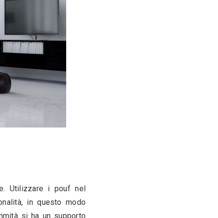
 zona giorno
damento della zona giorno donandogli un tocco 
ri mobili hanno un costo più contenuto per via 
ouf sono un pratico poggiapiedi ma possono 
nza. 
e bene ad una zona giorno dal sapore vintage, 
o con effetto capitonnè dona ai pouf un aspetto 
iorno. In questo caso, per creare un ambiente 
erfetti colori neutri e forme semplici. 