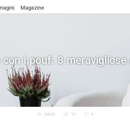
Lavori
Immagini
Magazine
edare con i pouf: 8 me