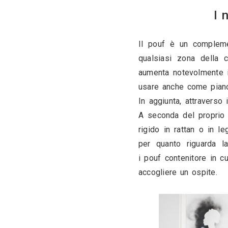
Il pouf è 
qualsiasi 
aumenta not
usare anch
In aggiunta,
A seconda d
rigido in r