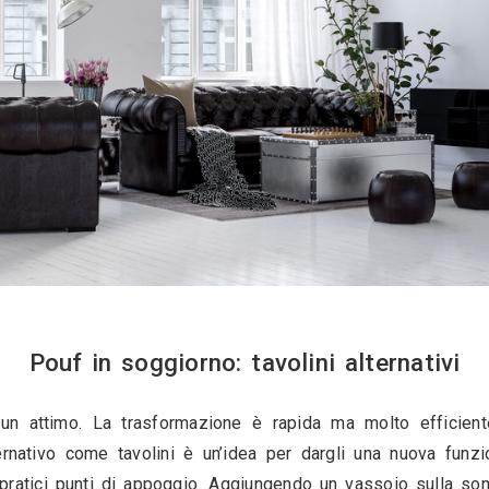
Pouf in pelle per la
resentano un modo veloce per arricchire l’arre
, senza spese esagerate poiché rispetto ad alt
 dimensioni. In questa parte della casa i p
 rapidamente in una seduta aggiuntiva all'occorre
pelle o ecopelle è un complemento che si addic
stile classico o in stile urbano. Il rivestiment
, ideale per dare un tocco sofisticato al sogg
n è necessario avere grossi contrasti, ma sono p