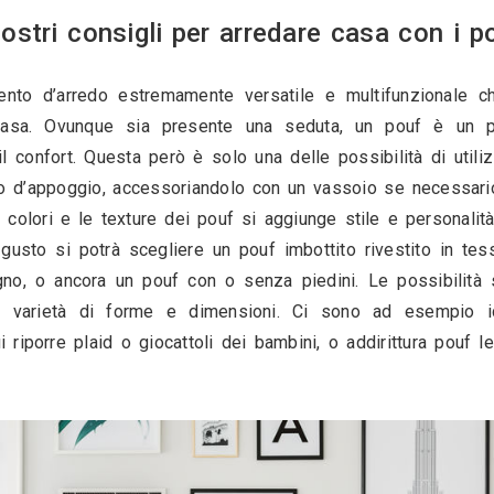
34659
10
I nostri consigli per arred
un complemento d’arredo estremamente versatile
zona della casa. Ovunque sia presente una s
evolmente il confort. Questa però è solo una de
e come piano d’appoggio, accessoriandolo con u
 attraverso i colori e le texture dei pouf si aggi
el proprio gusto si potrà scegliere un pouf imb
attan o in legno, o ancora un pouf con o senza 