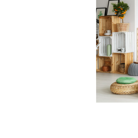
ottenere si
spesso la p
Per arreda
pensando al
soluzione g
vogliamo da
stanza in cu