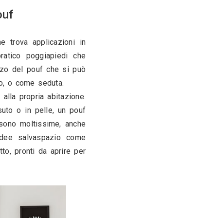
0
are casa con i pouf
 e multifunzionale che trova applicazioni in 
eduta, un pouf è un pratico poggiapiedi che 
lle possibilità di utilizzo del pouf che si può 
n vassoio se necessario, o come seduta. 
unge stile e personalità alla propria abitazione. 
ottito rivestito in tessuto o in pelle, un pouf 
piedini. Le possibilità sono moltissime, anche 