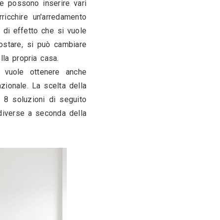
proprio carattere. Se ne possono inserire vari 
co di colore o per arricchire un'arredamento 
cco. A seconda del tipo di effetto che si vuole 