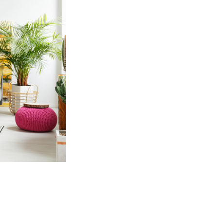
n elemento facile da spostare, si può cambiare 
 scenari all’interno della propria casa.
’effetto finale che si vuole ottenere anche 
'arredo, estetica o funzionale. La scelta della 
le idee chiare. Con le 8 soluzioni di seguito 
zzando i pouf, con idee diverse a seconda della 