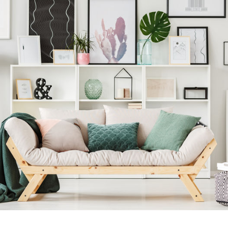
 riguarda la varietà di forme e dimensioni
nitore in cui riporre plaid o giocattoli dei bambi
un ospite. 