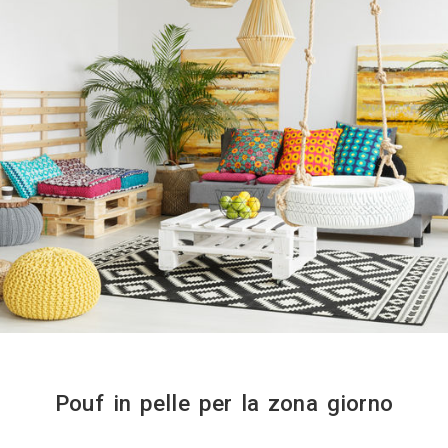
 andrà nella direzione più coerente. Essendo u
osizione modificandone la funzione creando nuovi
re casa con i pouf bisogna concentrarsi sull
l’utilità che potrebbe dare questo complemento d
iusta sarà molto più semplice quando si hanno 
re differenti ispirazioni per arredare casa utili
i collocarli. 