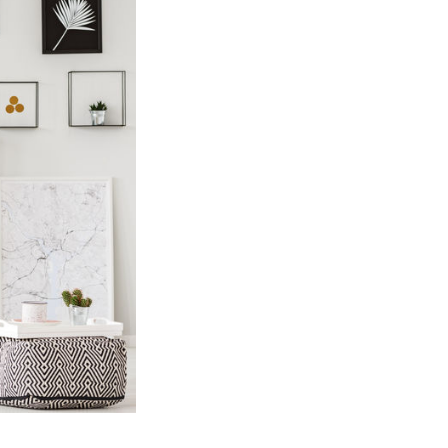
. Ci sono ad esempio idee salvaspazio come 
ni, o addirittura pouf letto, pronti da aprire per 