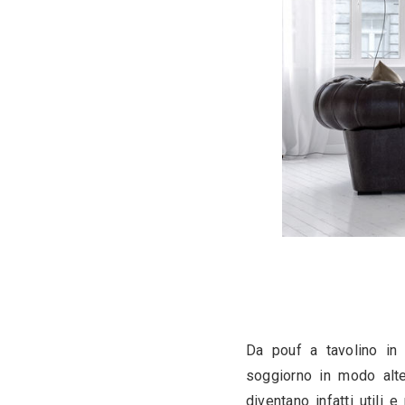
I pouf rapp
particolare
delle loro
convertirsi
Un pouf in 
che sia in 
senza tempo
elegante no