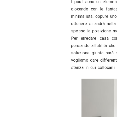
I pouf sono
giocando c
minimalista