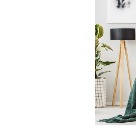
per quanto
i pouf conte
accogliere 