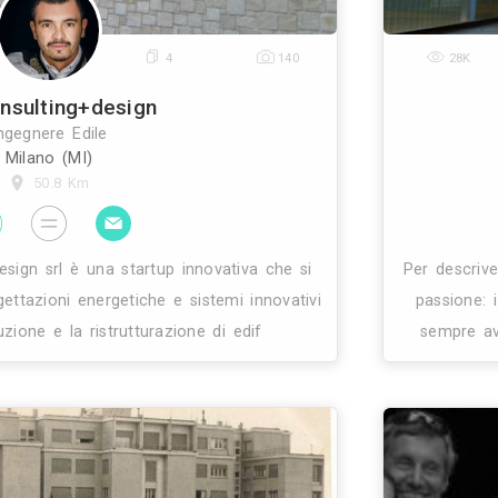
22
4
14
Rv Consulting+design
Ingegnere Edile
Milano (MI)
50.8 Km
 consulting+design srl è una startup innovativa che 