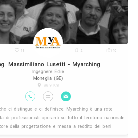
ivi
passione: i trasporti e la mobilità.
sempre avuto modo di essere legat
27K
18