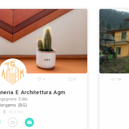
Gottardo Lavarello
Ingegnere Edile
Genova (GE)
58.8 Km
ntincendio (pratiche da presentarsi ai vigili del fuo
lizia (rilevazioni, valutazioni ecc.); • progettazione 
audo in materia di eliminazione/superament