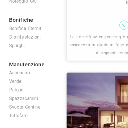
Lo studio si
Serrature
strutture, archi
Tappezzieri
software co
Tende da Interni
Tende da sole
Tinteggiature
Vetrai
Vetrate Artistiche
Altro
Traslochi
Traslochi