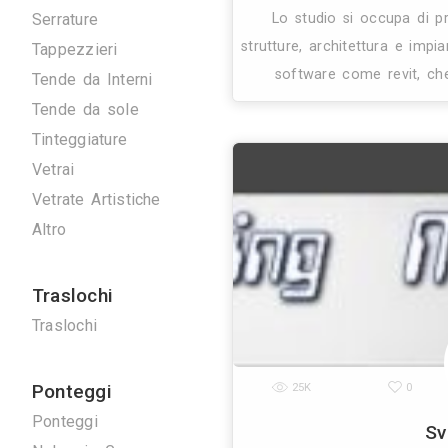
Artigiani
Arrotatori Marmi
Carpenteria
Cartongessisti
Decoratori
12K
Fabbri
Marmisti
Studi
Parquettisti
Piastrellisti
Posatori Resine
Restauro Mobili