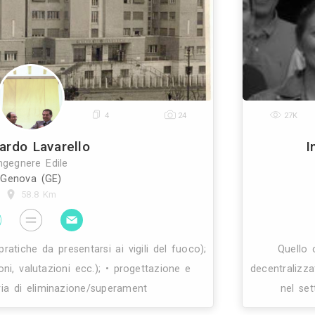
lenze e progettazioni energetiche e sistemi innovat
i per la costruzione e la ristrutturazione di edif
11
4
24