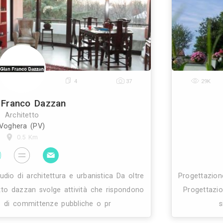
18
9
19
Luigi Petrillo
Ingegnere Edile
Milano (MI)
51.5 Km