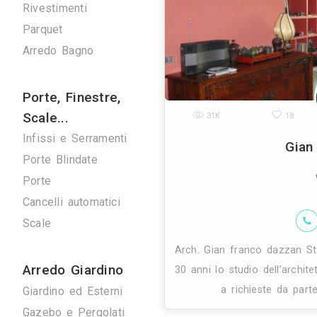
Verde
Pulizie
Spazzacamini
Svuota Cantine
Tuttofare
Fotografi
Fotografi di Interni
37K
Arredamenti
Giorno e Notte
Cucine