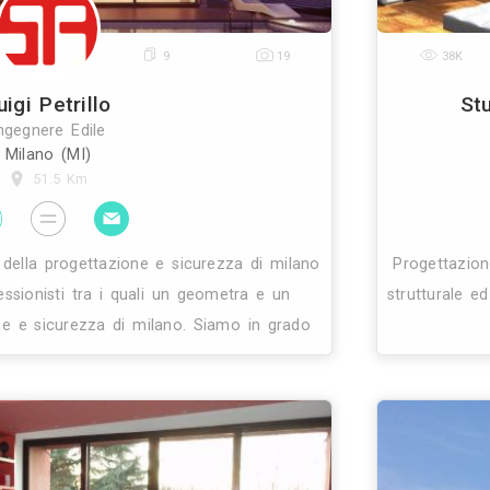
0
0
0
Sv Engineering
Ingegnere Edile
Milano (MI)
51 Km
ngineering è una società specializzata nel supporto
ienti in fase di ideazione, progettazione e realizzaz
impianti tecnologici. L’ esperienza, matura