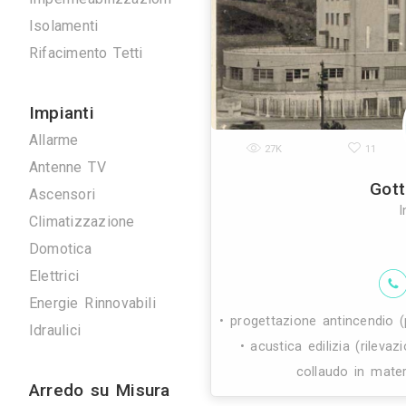
occupa di consu
Scavi e Demolizioni
integrat
Ristrutturazioni
Imprese Edili
Pavimentazioni
Impermeabilizzazioni
Isolamenti
Rifacimento Tetti
Impianti
Allarme
27K