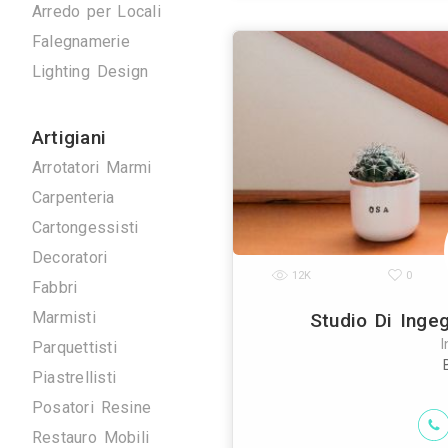
Antenne TV
Ascensori
Climatizzazione
Domotica
Elettrici
Energie Rinnovabili
• progettazione a
Idraulici
• acustica edi
coll
Arredo su Misura
Arredo per Locali
Falegnamerie
Lighting Design