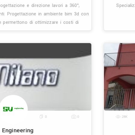
0
4
8
o Di Ingegneria E Architettura Agm
Ingegnere Edile
Bergamo (BG)
95.3 Km