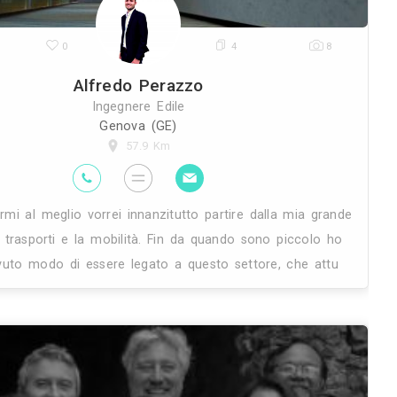
0
28K
0
Alfredo P
Ingegnere 
Genova (
57.9 
si
Per descrivermi al meglio vorrei innan