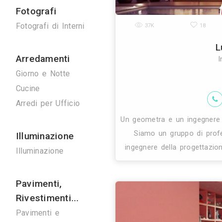
Ponteggi
25K
Ponteggi
Noleggio Gru
Bonifiche
Bonifica Eternit
Disinfestazioni
La società sv e
assistenza ai cl
Spurghi
di 
Manutenzione
Ascensori