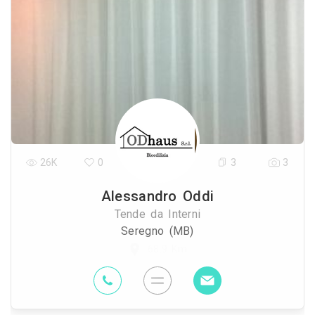
26K
0
3
3
Alessandro Oddi
Tende da Interni
Seregno (MB)
68.9 Km