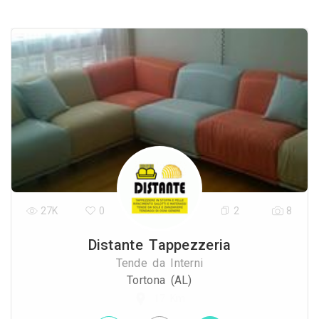
27K
0
2
8
Distante Tappezzeria
Tende da Interni
Tortona (AL)
17 Km