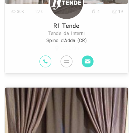
30K
0
4
19
Rf Tende
Tende da Interni
Spino d'Adda (CR)
63.2 Km