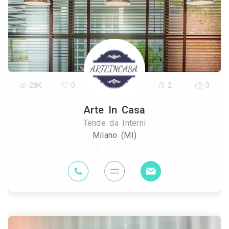
28K
0
2
3
Arte In Casa
Tende da Interni
Milano (MI)
53.2 Km