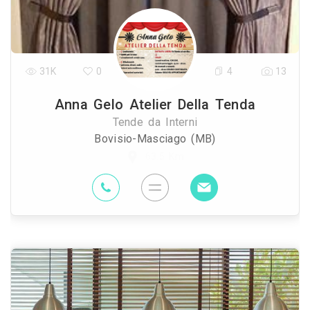
31K
0
4
13
Anna Gelo Atelier Della Tenda
Tende da Interni
Bovisio-Masciago (MB)
63.5 Km