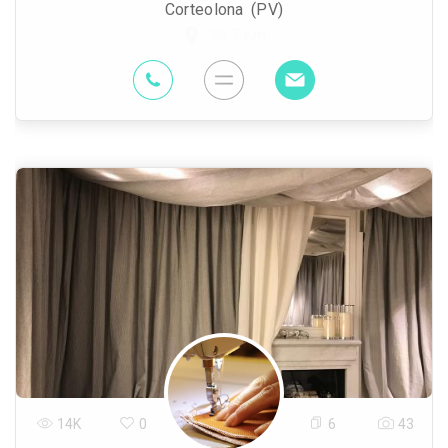
Corteolona (PV)
39.7 Km
14K
0
6
43