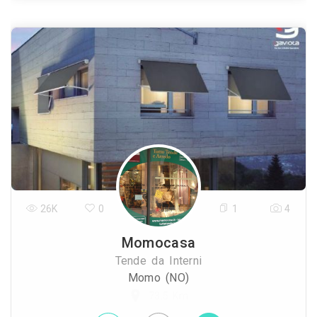
26K
0
1
4
Momocasa
Tende da Interni
Momo (NO)
73.5 Km