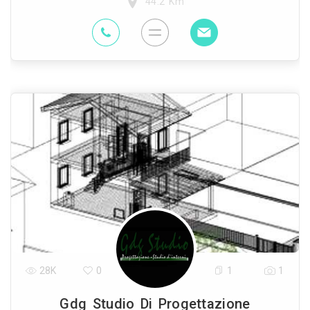
44.2 Km
28K
0
1
1
Gdg Studio Di Progettazione