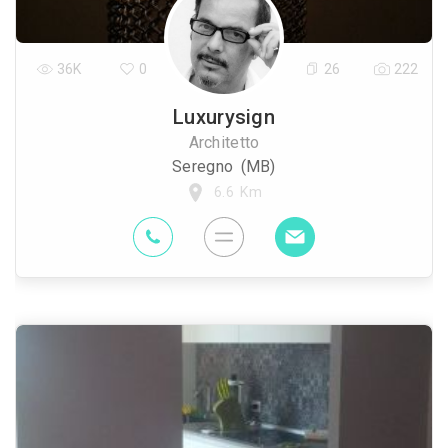
36K
0
26
222
Luxurysign
Architetto
Seregno (MB)
6.6 Km