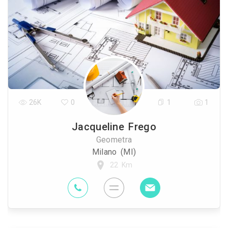
26K
0
1
1
Jacqueline Frego
Geometra
Milano (MI)
22 Km