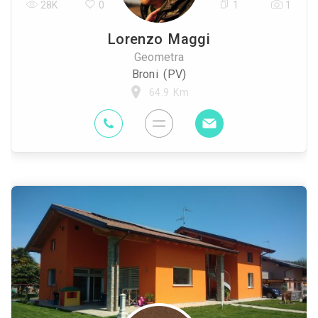
28K
0
1
1
Lorenzo Maggi
Geometra
Broni (PV)
64.9 Km