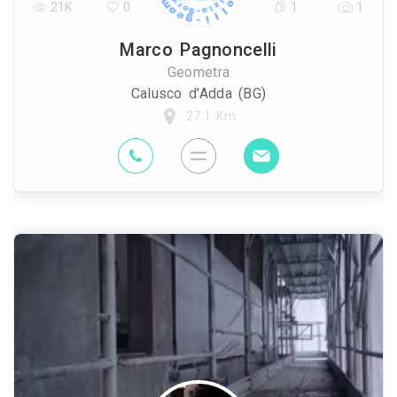
21K
0
1
1
Marco Pagnoncelli
Geometra
Calusco d'Adda (BG)
27.1 Km