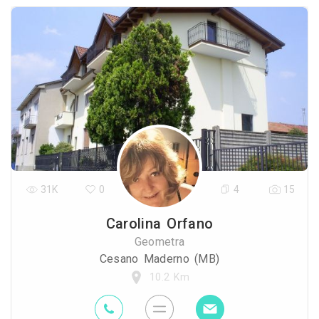
31K
0
4
15
Carolina Orfano
Geometra
Cesano Maderno (MB)
10.2 Km