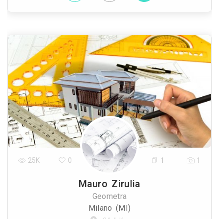
25K
0
1
1
Mauro Zirulia
Geometra
Milano (MI)