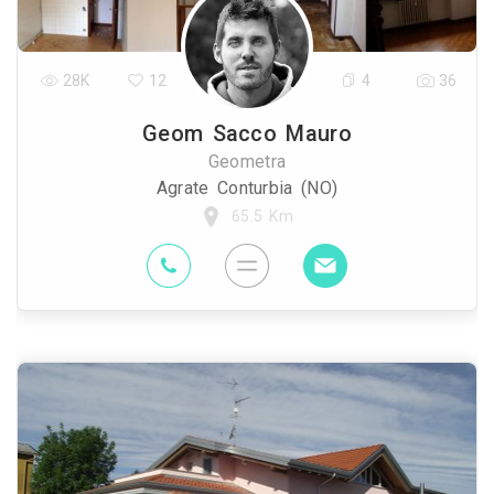
28K
12
4
36
Geom Sacco Mauro
Geometra
Agrate Conturbia (NO)
65.5 Km