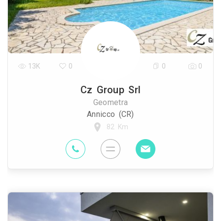
13K
0
0
0
Cz Group Srl
Geometra
Annicco (CR)
82 Km