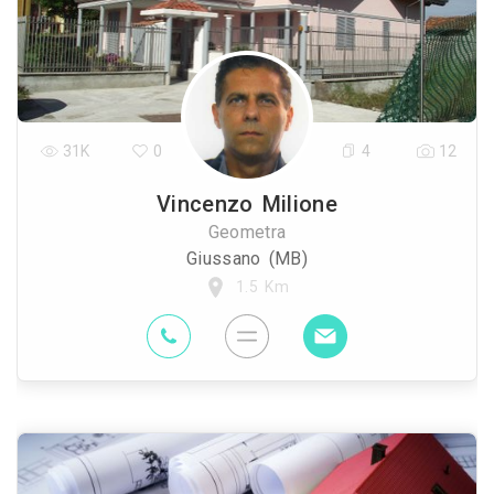
31K
0
4
12
Vincenzo Milione
Geometra
Giussano (MB)
1.5 Km