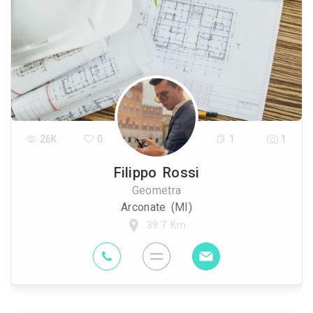
26K
0
1
1
Filippo Rossi
Geometra
Arconate (MI)
39.7 Km