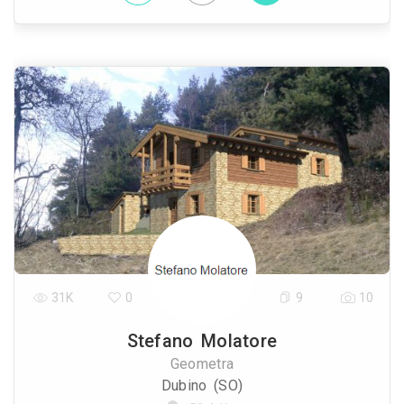
31K
0
9
10
Stefano Molatore
Geometra
Dubino (SO)