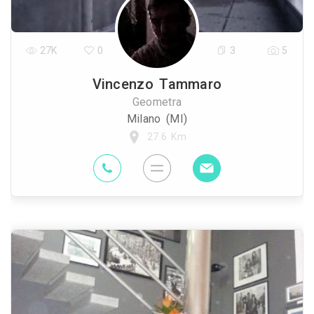
27K
0
3
5
Vincenzo Tammaro
Geometra
Milano (MI)
27.6 Km