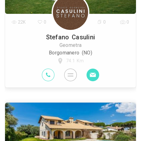
22K
0
0
0
Stefano Casulini
Geometra
Borgomanero (NO)
74.1 Km