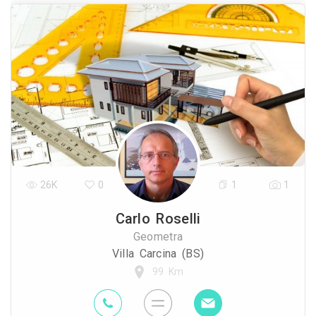
26K
0
1
1
Carlo Roselli
Geometra
Villa Carcina (BS)
99 Km