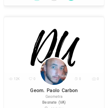
12K
0
0
0
Geom. Paolo Carbon
Geometra
Besnate (VA)