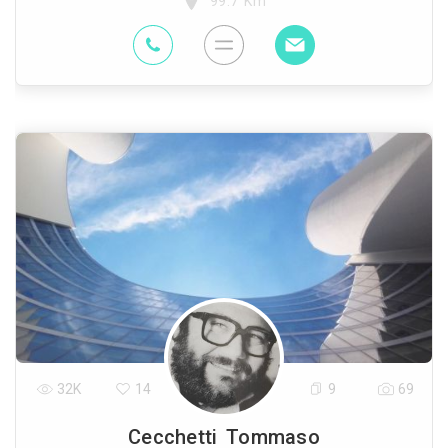
99.7 Km
32K
14
9
69
Cecchetti Tommaso