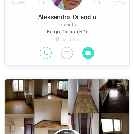
5.6K
0
1
25
Alessandro Orlandin
Geometra
Borgo Ticino (NO)
60.3 Km