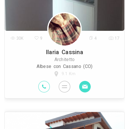
30K
9
4
17
Ilaria Cassina
Architetto
Albese con Cassano (CO)
9.1 Km