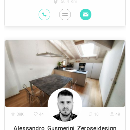
50.4 Km
39K
44
10
49
Alessandro Gusmerini Zeroseidesign