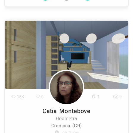
18K
0
1
9
Catia Montebove
Geometra
Cremona (CR)