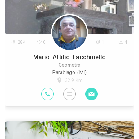
28K
0
1
4
Mario Attilio Facchinello
Geometra
Parabiago (MI)
32.9 Km