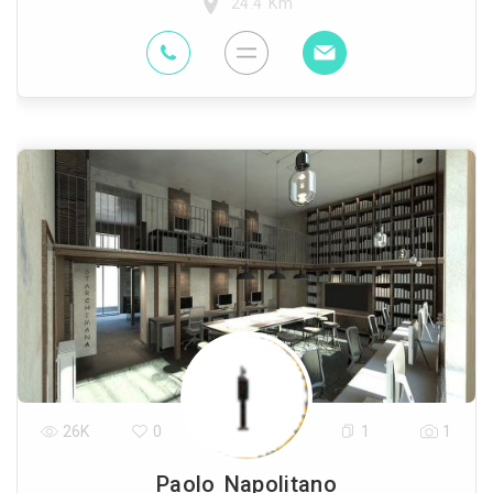
24.4 Km
26K
0
1
1
Paolo Napolitano