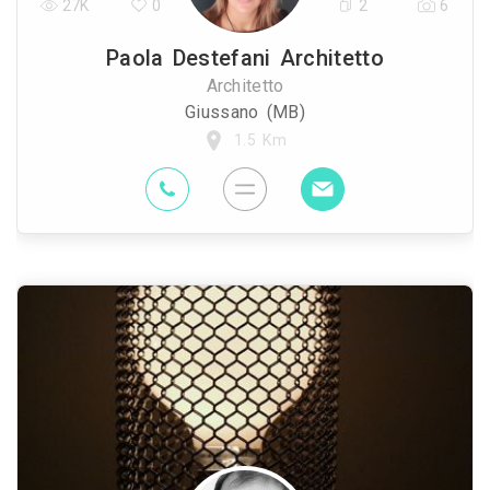
27K
0
2
6
Paola Destefani Architetto
Architetto
Giussano (MB)
1.5 Km