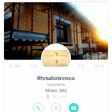
26K
0
2
14
Rfstudiotecnico
Geometra
Milano (MI)
24.3 Km