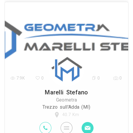
7.9K
0
0
0
Marelli Stefano
Geometra
Trezzo sull'Adda (MI)
40.7 Km