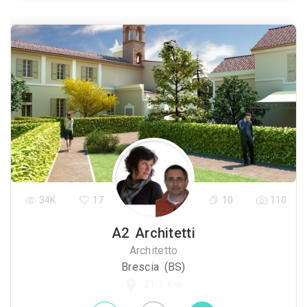
34K
17
10
110
A2 Architetti
Architetto
Brescia (BS)
21.7 Km