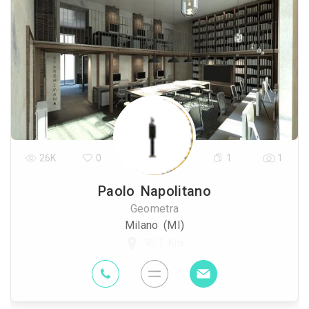
26K
0
1
1
Paolo Napolitano
Geometra
Milano (MI)
95.1 Km