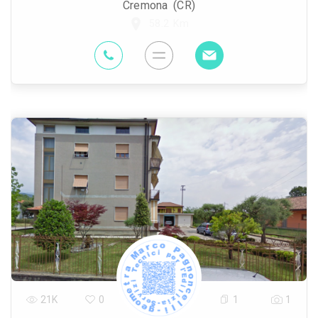
Cremona (CR)
58.2 Km
21K
0
1
1