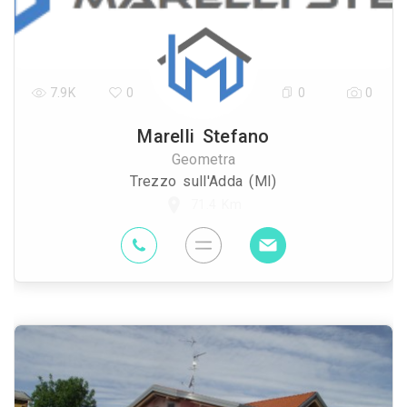
7.9K
0
0
0
Marelli Stefano
Geometra
Trezzo sull'Adda (MI)
71.4 Km