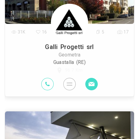
31K
16
5
17
Galli Progetti srl
Geometra
Guastalla (RE)
96.7 Km