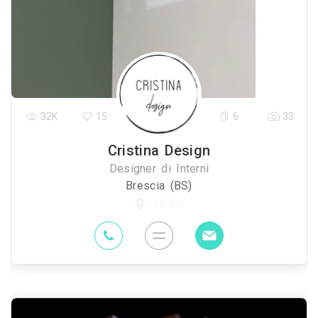
32K
15
6
33
Cristina Design
Designer di Interni
Brescia (BS)
19 Km