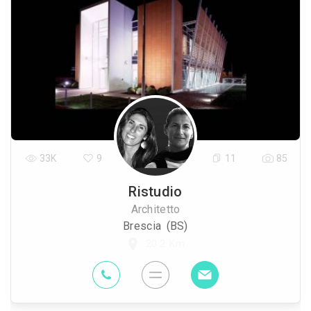
33K
9
11
85
Ristudio
Architetto
Brescia (BS)
20.2 Km