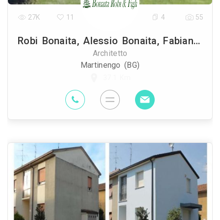
27K
11
4
55
Robi Bonaita, Alessio Bonaita, Fabiano Bonaita
Architetto
Martinengo (BG)
37.1 Km