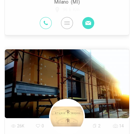
Milano (MI)
96.6 Km
26K
0
2
14