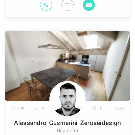
39K
44
10
49
Alessandro Gusmerini Zeroseidesign
Geometra