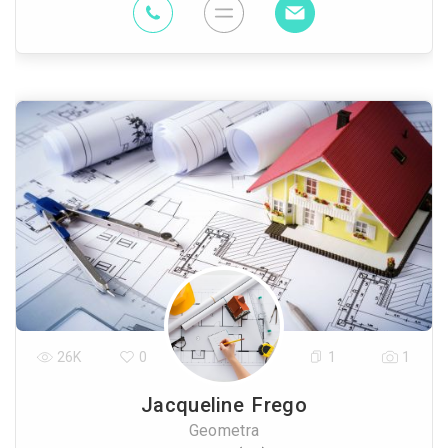
26K
0
1
1
Jacqueline Frego
Geometra