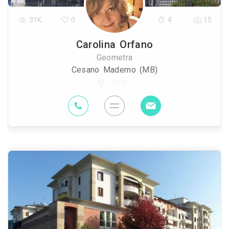
31K
0
4
15
Carolina Orfano
Geometra
Cesano Maderno (MB)
96 Km