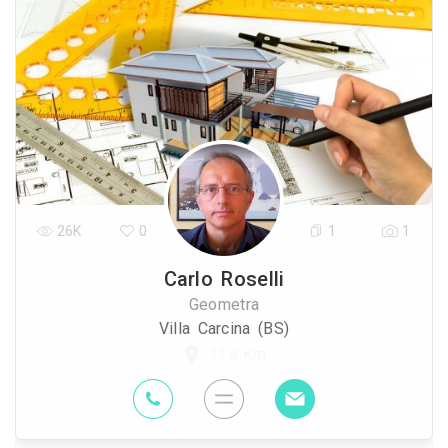
26K
0
1
1
Carlo Roselli
Geometra
Villa Carcina (BS)
11.8 Km