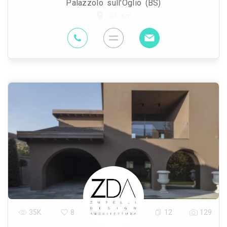
Palazzolo sull'Oglio (BS)
25 Km
35K
8
12
129