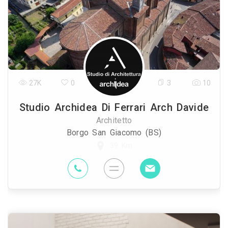
27K
0
3
10
Studio Archidea Di Ferrari Arch Davide
Architetto
Borgo San Giacomo (BS)
39 Km