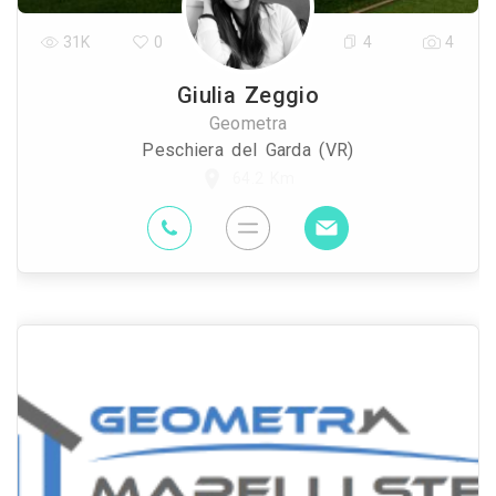
31K
0
4
4
Giulia Zeggio
Geometra
Peschiera del Garda (VR)
64.2 Km