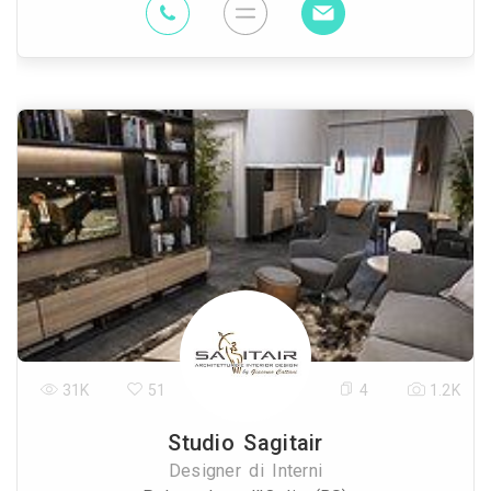
31K
51
4
1.2K
Studio Sagitair
Designer di Interni