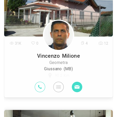
31K
0
4
12
Vincenzo Milione
Geometra
Giussano (MB)
90.2 Km