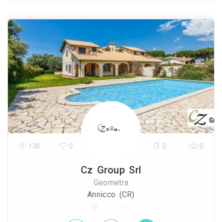
13K
0
0
0
Cz Group Srl
Geometra
Annicco (CR)
52.6 Km