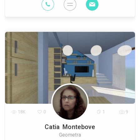
18K
0
1
9
Catia Montebove
Geometra