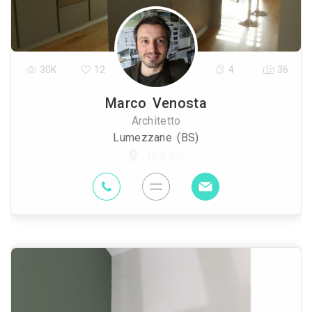
30K
12
4
36
Marco Venosta
Architetto
Lumezzane (BS)
16.8 Km