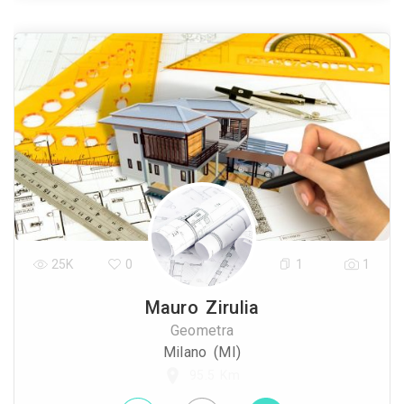
25K
0
1
1
Mauro Zirulia
Geometra
Milano (MI)
95.5 Km