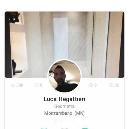
30K
0
9
36
Luca Regattieri
Geometra
Monzambano (MN)
67.1 Km