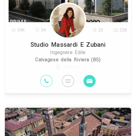
39K
34
20
238
Studio Massardi E Zubani
Ingegnere Edile
Calvagese della Riviera (BS)
37.9 Km