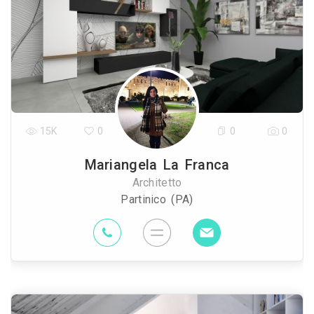
15K
0
0
0
Mariangela La Franca
Architetto
Partinico (PA)