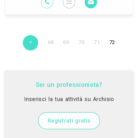
<
68
69
70
71
72
Sei un professionista?
Inserisci la tua attività su Archisio
Registrati gratis