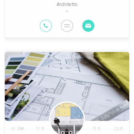
Architetto
-
24K
0
0
0