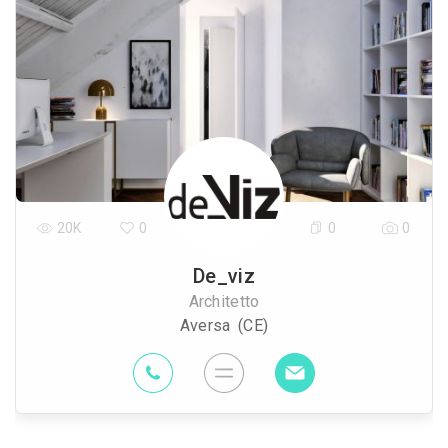
20K
0
0
0
De_viz
Architetto
Aversa (CE)