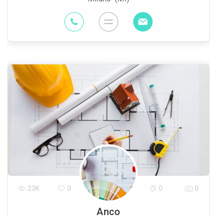
23K
0
0
0
Anco