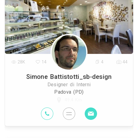
28K
14
4
44
Simone Battistotti_sb-design
Designer di Interni
Padova (PD)
49.4 Km