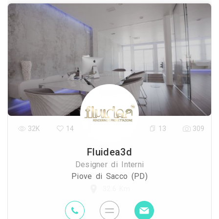
32K
14
13
309
Fluidea3d
Designer di Interni
Piove di Sacco (PD)
32.6 Km