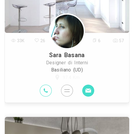
33K
26
6
57
Sara Basana
Designer di Interni
Basiliano (UD)
97.4 Km