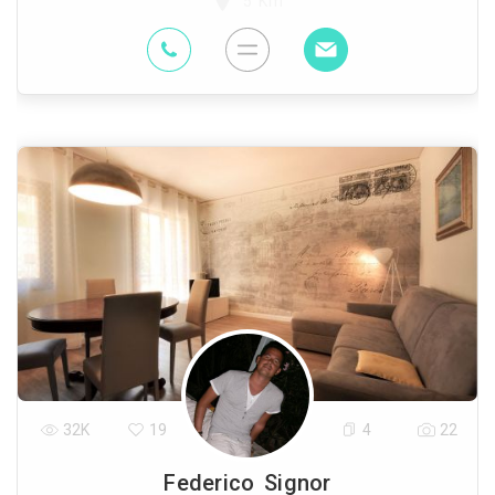
5 Km
32K
19
4
22
Federico Signor