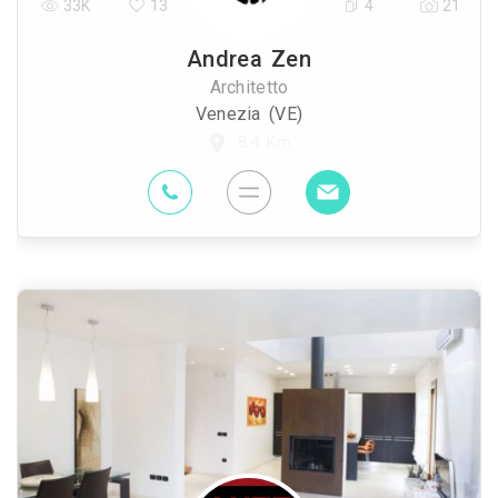
33K
13
4
21
Andrea Zen
Architetto
Venezia (VE)
8.4 Km