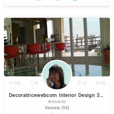
32K
8
12
50
Decoratricewebcom Interior Design 3d Online
Architetto
Venezia (VE)