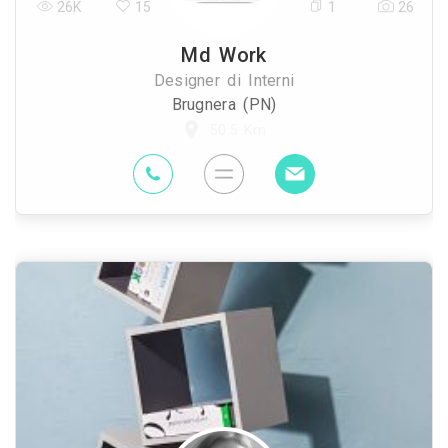
26K
15
1
26
Md Work
Designer di Interni
Brugnera (PN)
50.5 Km