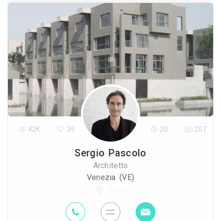
42K
39
20
207
Sergio Pascolo
Architetto
Venezia (VE)
2 Km