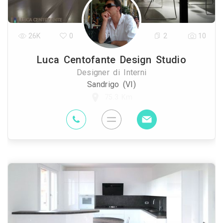
26K
0
2
10
Luca Centofante Design Studio
Designer di Interni
Sandrigo (VI)
75.3 Km