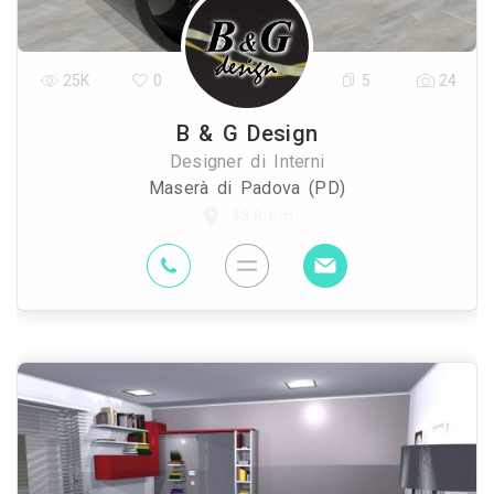
25K
0
5
24
B & G Design
Designer di Interni
Maserà di Padova (PD)
43.8 Km