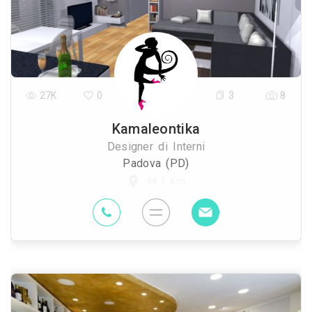
27K
0
3
8
Kamaleontika
Designer di Interni
Padova (PD)
44.1 Km