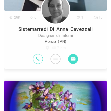
28K
0
1
10
Sistemarredi Di Anna Cavezzali
Designer di Interni
Porcia (PN)
60.7 Km