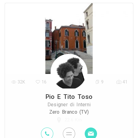
32K
16
9
41
Pio E Tito Toso
Designer di Interni
Zero Branco (TV)
22.6 Km