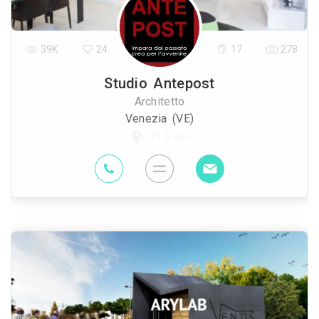
39K
24
17
278
Studio Antepost
Architetto
Venezia (VE)
11.3 Km