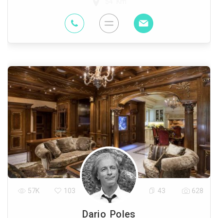
54 Km
57K
103
43
628
Dario Poles