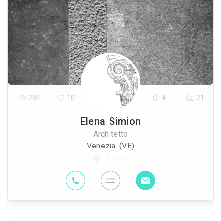
28K
10
4
21
Elena Simion
Architetto
Venezia (VE)
0.8 Km