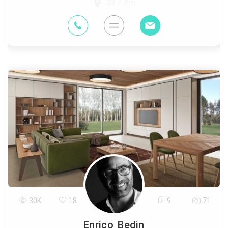
33.7 Km
30K
18
9
71
Enrico Bedin