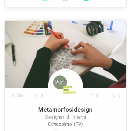
25K
0
2
5
Metamorfosidesign
Designer di Interni
Cimadolmo (TV)