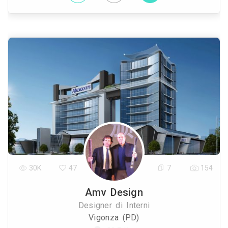
30K
47
7
154
Amv Design
Designer di Interni
Vigonza (PD)