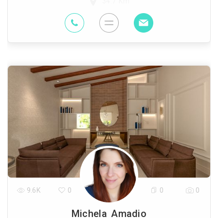
34.7 Km
9.6K
0
0
0
Michela Amadio