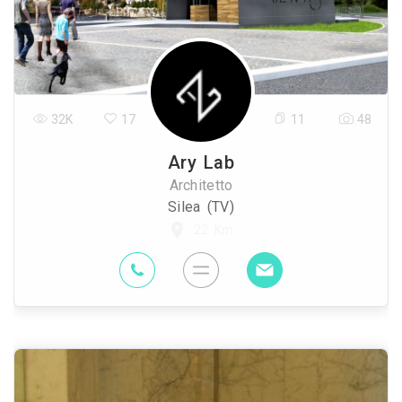
32K
17
11
48
Ary Lab
Architetto
Silea (TV)
22 Km