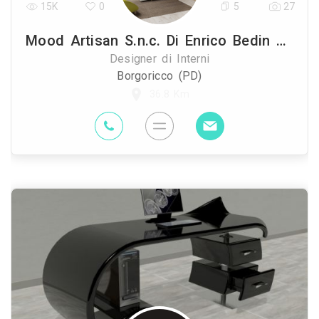
15K
0
5
27
Mood Artisan S.n.c. Di Enrico Bedin E Simona Mioara Ghita
Designer di Interni
Borgoricco (PD)
36.8 Km