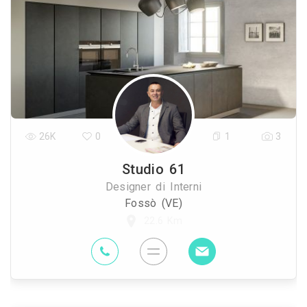
26K
0
1
3
Studio 61
Designer di Interni
Fossò (VE)
22.6 Km