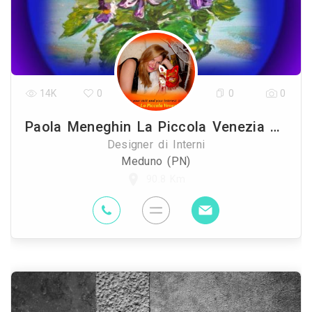
14K
0
0
0
Paola Meneghin La Piccola Venezia Atelier Artistico Meduno Italy
Designer di Interni
Meduno (PN)
90.8 Km