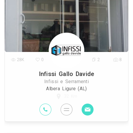
28K
0
2
8
Infissi Gallo Davide
Infissi e Serramenti
Albera Ligure (AL)
32 Km