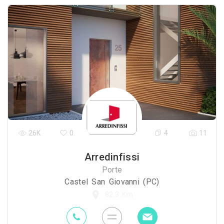
26K
0
4
11
Arredinfissi
Porte
Castel San Giovanni (PC)
82.3 Km