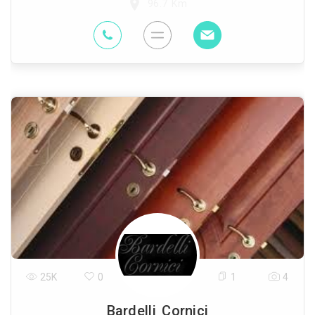
96.7 Km
25K
0
1
4
Bardelli Cornici