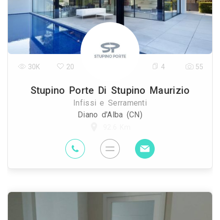
30K
20
4
55
Stupino Porte Di Stupino Maurizio
Infissi e Serramenti
Diano d'Alba (CN)
92.6 Km