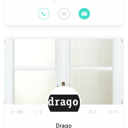
73.7 Km
28K
0
4
15
Drago