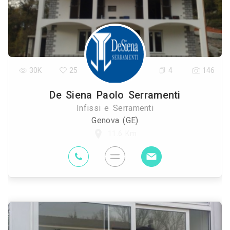
30K
25
4
146
De Siena Paolo Serramenti
Infissi e Serramenti
Genova (GE)
11.6 Km