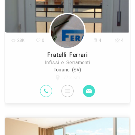
28K
0
4
4
Fratelli Ferrari
Infissi e Serramenti
Toirano (SV)
77.2 Km