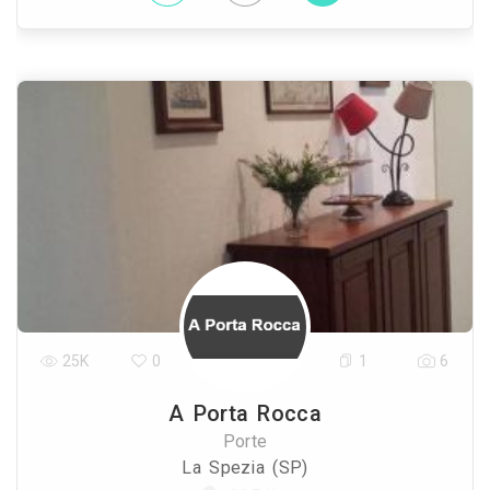
25K
0
1
6
A Porta Rocca
Porte
La Spezia (SP)