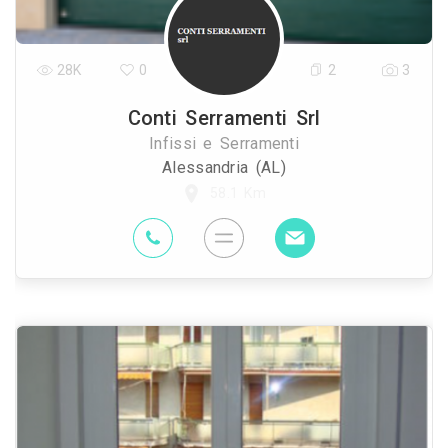
28K
0
2
3
Conti Serramenti Srl
Infissi e Serramenti
Alessandria (AL)
58.1 Km