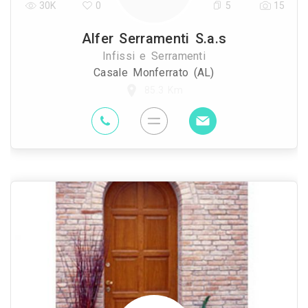
30K
0
5
15
Alfer Serramenti S.a.s
Infissi e Serramenti
Casale Monferrato (AL)
85.3 Km