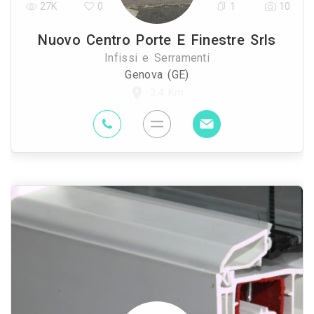
27K
0
1
10
Nuovo Centro Porte E Finestre Srls
Infissi e Serramenti
Genova (GE)
3.4 Km