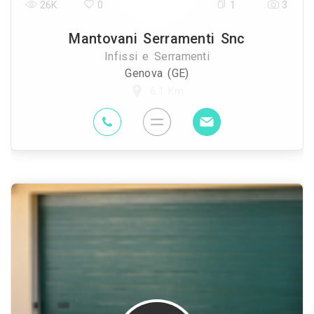
26K
0
1
3
Mantovani Serramenti Snc
Infissi e Serramenti
Genova (GE)
6.1 Km