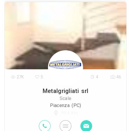
27K
5
4
46
Metalgrigliati srl
Scale
Piacenza (PC)
99.4 Km