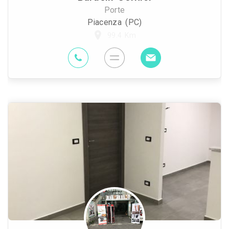
Porte
Piacenza (PC)
99.4 Km