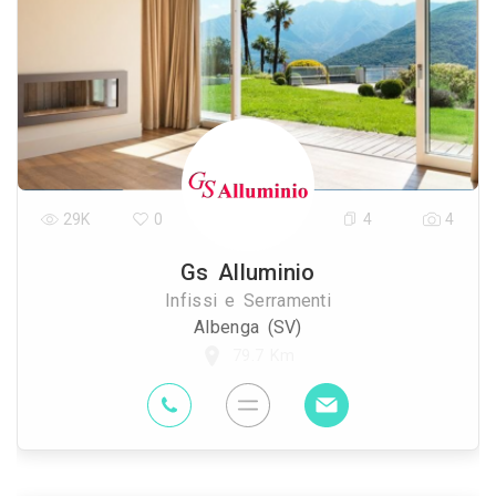
29K
0
4
4
Gs Alluminio
Infissi e Serramenti
Albenga (SV)
79.7 Km