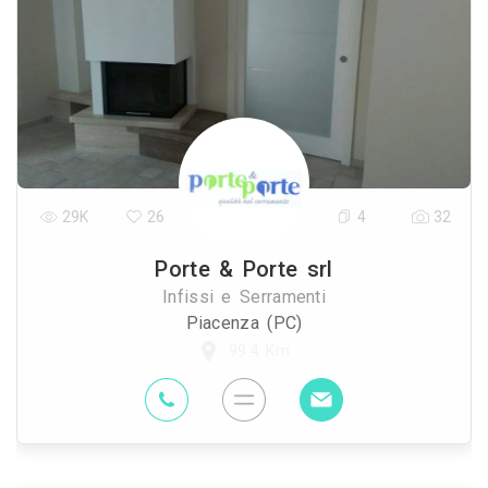
29K
26
4
32
Porte & Porte srl
Infissi e Serramenti
Piacenza (PC)
99.4 Km