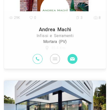
29K
0
3
8
Andrea Machì
Infissi e Serramenti
Mortara (PV)
85.4 Km