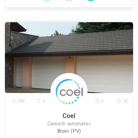
28K
0
4
18
Coel
Cancelli automatici
Broni (PV)