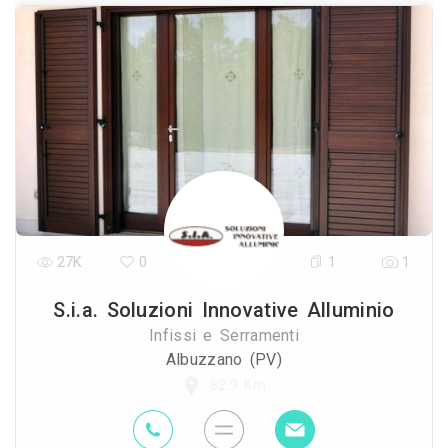
27K
0
1
1
S.i.a. Soluzioni Innovative Alluminio
Infissi e Serramenti
Albuzzano (PV)
82.9 Km