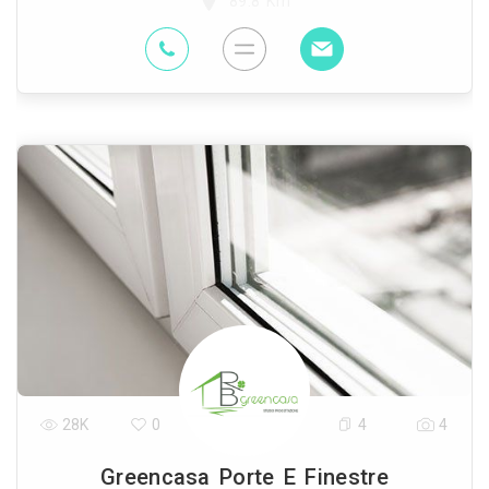
89.8 Km
28K
0
4
4
Greencasa Porte E Finestre