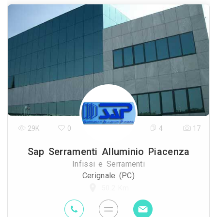
29K
0
4
17
Sap Serramenti Alluminio Piacenza
Infissi e Serramenti
Cerignale (PC)
50.2 Km