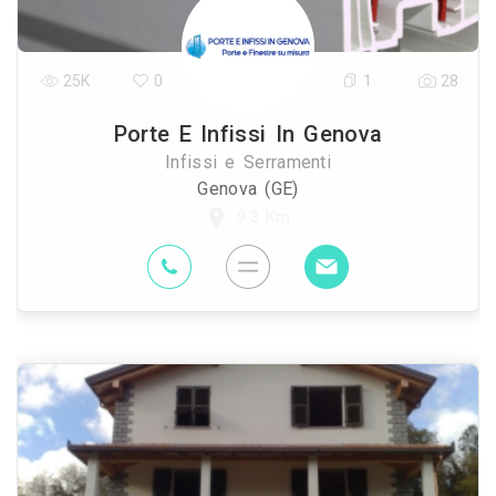
25K
0
1
28
Porte E Infissi In Genova
Infissi e Serramenti
Genova (GE)
9.3 Km