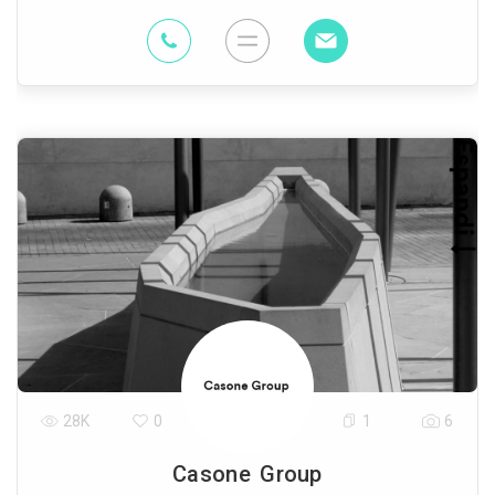
28K
0
1
6
Casone Group