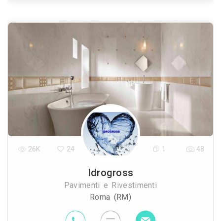
26K
24
1
48
Idrogross
Pavimenti e Rivestimenti
Roma (RM)