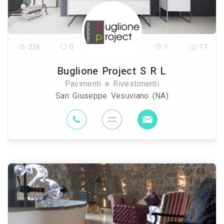
25K
0
1
17
Buglione Project S R L
Pavimenti e Rivestimenti
San Giuseppe Vesuviano (NA)