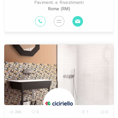
Pavimenti e Rivestimenti
Roma (RM)
26K
0
1
5