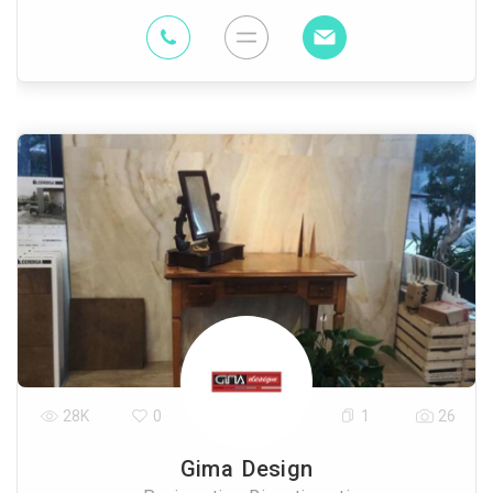
28K
0
1
26
Gima Design