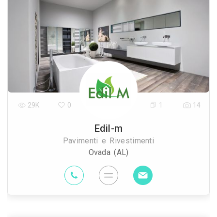
29K
0
1
14
Edil-m
Pavimenti e Rivestimenti
Ovada (AL)