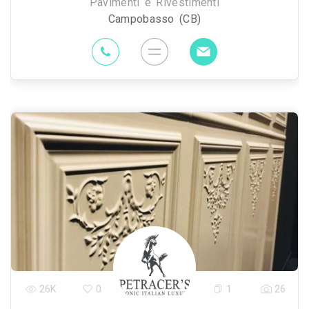
Pavimenti e Rivestimenti
Campobasso (CB)
26K
0
1
26