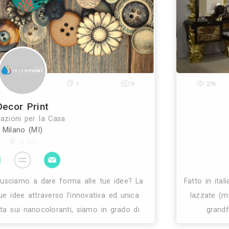
to a mano, dall’ideazione alla produzione fino al
utta europa, con una gamma di tappeti che è sintes
0
1
9