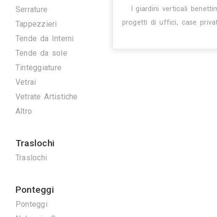
Artigiani
Arrotatori Marmi
Carpenteria
Cartongessisti
Decoratori
27K
Fabbri
Marmisti
Parquettisti
Piastrellisti
Posatori Resine
Restauro Mobili