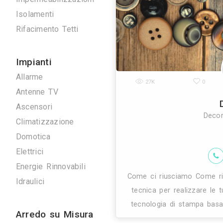
moderno annoda
Scavi e Demolizioni
vendita in t
Ristrutturazioni
Imprese Edili
Pavimentazioni
Impermeabilizzazioni
Isolamenti
Rifacimento Tetti
Impianti
Allarme
27K