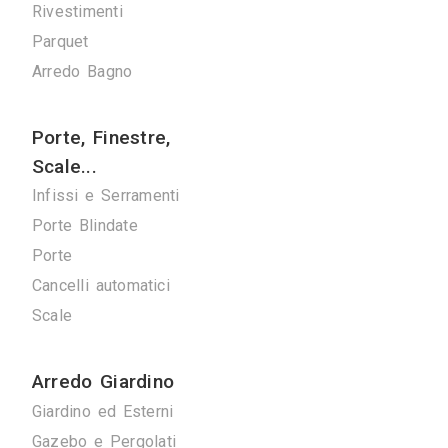
Verde
Pulizie
Spazzacamini
Svuota Cantine
Tuttofare
Fotografi
Fotografi di Interni
Arredamenti
Giorno e Notte
Cucine