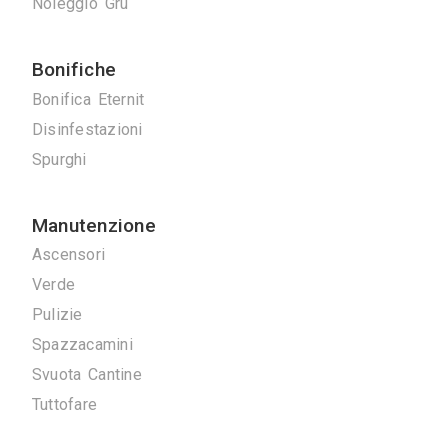
I giardini ve
Serrature
progetti di uffi
Tappezzieri
Tende da Interni
Tende da sole
Tinteggiature
Vetrai
Vetrate Artistiche
Altro
Traslochi
Traslochi