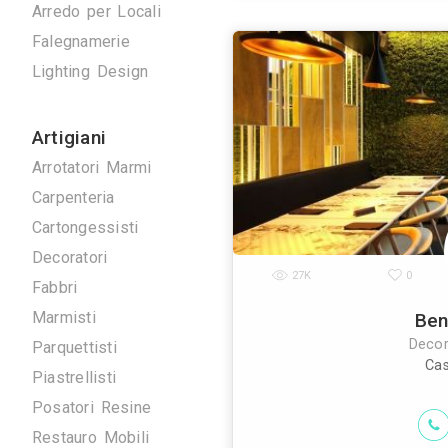
Antenne TV
Ascensori
Climatizzazione
Domotica
Elettrici
Energie Rinnovabili
Come ci riusc
Idraulici
tecnica per r
tecnologia di
Arredo su Misura
Arredo per Locali
Falegnamerie
Lighting Design