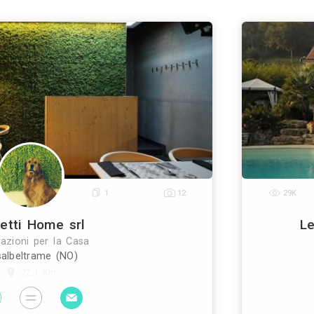
Decor Print
Decorazioni per la Casa
Milano (MI)
8 Km
iamo Come riusciamo a dare forma alle tue idee? 
ealizzare le tue idee attraverso l’innovativa ed unic
 stampa basata sui nanocoloranti, siamo in grado d