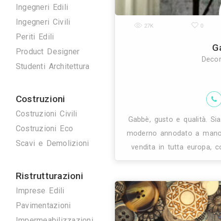
Disegnatori 3D
Geometri
Home Stager
Ingegneri Edili
Ingegneri Civili
27K
Periti Edili
Product Designer
Studenti Architettura
Costruzioni
Costruzioni Civili
Gabbè, gusto 
Costruzioni Eco