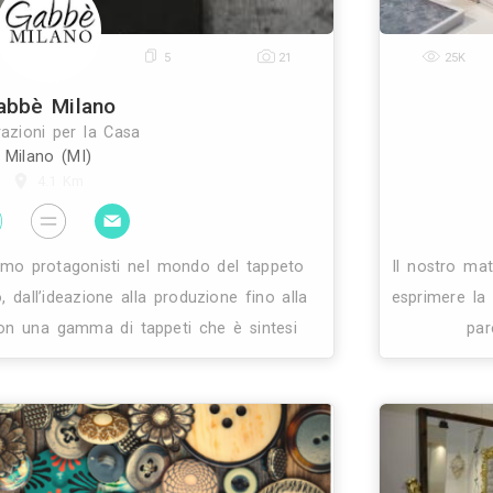
0
5
21
Gabbè Milano
Decorazioni per la Casa
Milano (MI)
4.1 Km
e qualità. Siamo protagonisti nel mondo del tappe