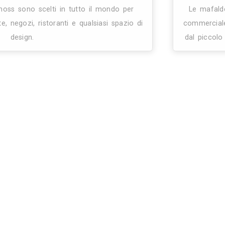
0
1
12
Benetti Home srl
Decorazioni per la Casa
Casalbeltrame (NO)
72.1 Km