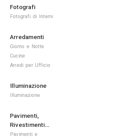
Ponteggi
Ponteggi
Noleggio Gru
Bonifiche
Bonifica Eternit
Disinfestazioni
Spurghi
Manutenzione
Ascensori