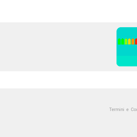
34K
17
9
Claudio Placanica
Architetto
Roma (RM)