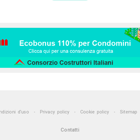
120
30K
19
Bomori Studio Ar
Architetto
Roma (RM)