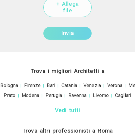
+39
ivacy policy
e le
condizioni d'uso
. Dichiaro che qu
a scopo informativo o p
+ Allega
file