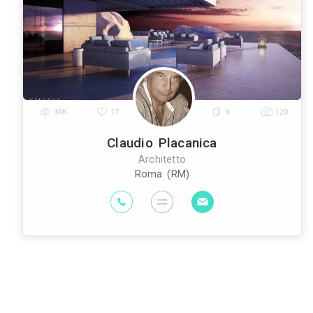
Architetti
Imprese Edili
Imprese di Im
|
|
Edili
Imprese di Tende da Interni
Im
|
|
Geometri
Rivenditori di Illuminazione
R
|
|
Interni
Arti
|