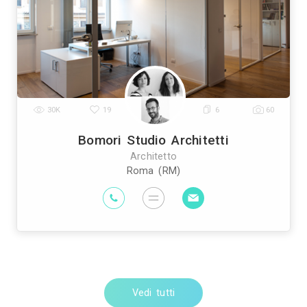
pianti Elettrici ed Elettricisti
Imprese di Tras
|
prese di Bonifica Eternit
Rivenditori di Arredo
|
ivenditori di Arredamento
Rivenditori di Pavim
|
sti
Imprese di Tinteggiature
Parquettisti
M
|
|
|
Vedi tutti
Architetti vicin