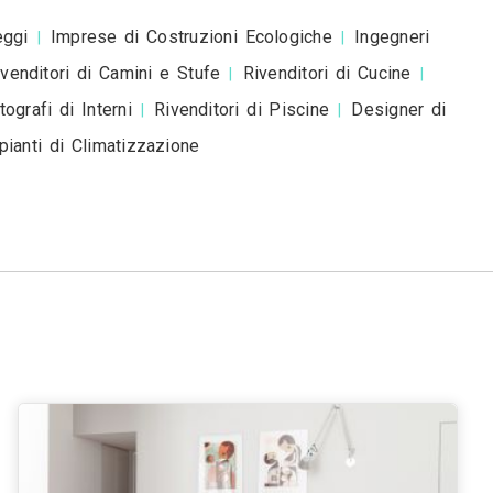
chitetti a
Venezia
Verona
Messina
Padova
Tries
|
|
|
|
nna
Livorno
Cagliari
|
|
nisti a Roma