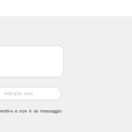
rni
 a Sofia Scripilliti