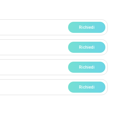
liti
a (RM)
ofilo
Servizi
rni
rni
rni