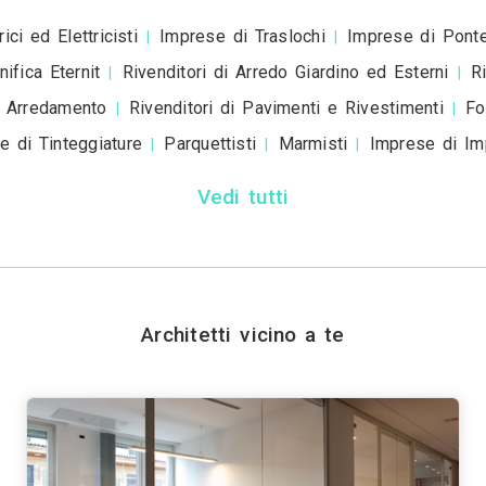
Invia
Trova i migliori Ar
Genova
Bologna
Firenze
Bari
Catania
|
|
|
|
|
|
Prato
Modena
Perugia
Rave
|
|
|
Vedi tutti
Trova altri professio