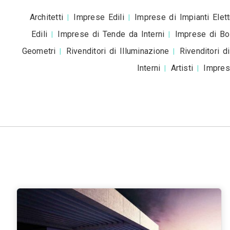
Roma
Milano
Napoli
Torino
Palermo
|
|
|
|