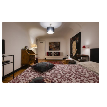
Fotografo
vì (CN)
ofilo
Servizi