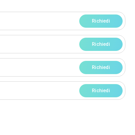
progetti
rni
rni