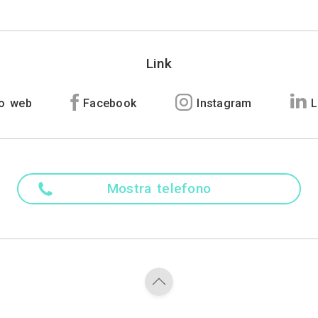
Madre ling
Italiano
Altre lingu
Inglese
Specializzaz
Fotografo di archit
Contatti
Corso statuto 28 - Mo