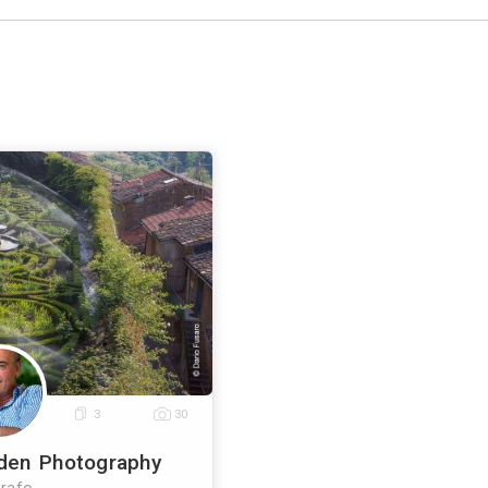
esta è una richiesta di preventivo e non è un mess
romozionale.