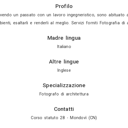
Gratis in 3 gio
Gratis in 2 gio
Mostra tutti i 4 
Profilo
mite immagini. Avendo un passato con un lavoro inge
ere" gli ambienti, esaltarli e renderli al meglio. Ser