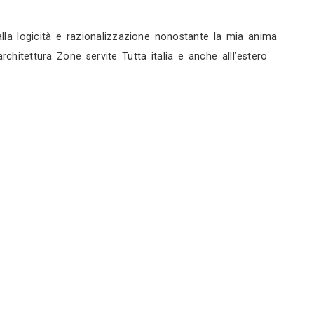
rni
rni
servizi
gneristico, sono abituato alla logicità e razionaliz
vizi forniti Fotografia di architettura Zone servite T