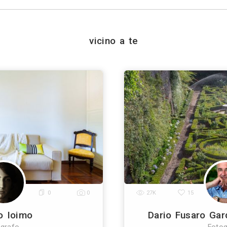
+39
ivacy policy
e le
condizioni d'uso
. Dichiaro che qu
a scopo informativo o p
+ Allega
file
Invia