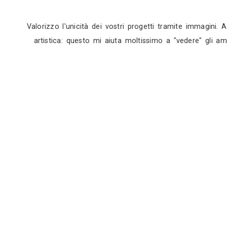
Sopralluogo
Appuntamento in studio
Valorizzo l'unicità dei vostri progetti tra
artistica: questo mi aiuta moltissimo a "ved