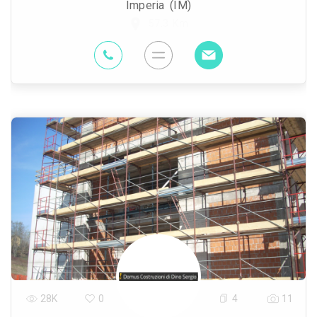
Imperia (IM)
57.3 Km
28K
0
4
11