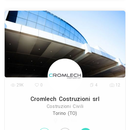
29K
0
4
12
Cromlech Costruzioni srl
Costruzioni Civili
Torino (TO)
67.7 Km