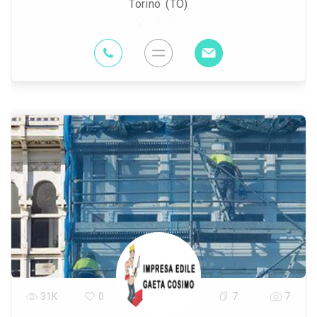
Torino (TO)
70 Km
31K
0
7
7