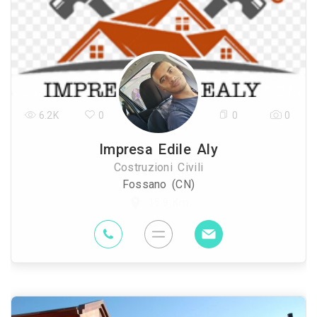
6.2K
0
0
0
Impresa Edile Aly
Costruzioni Civili
Fossano (CN)
15.9 Km