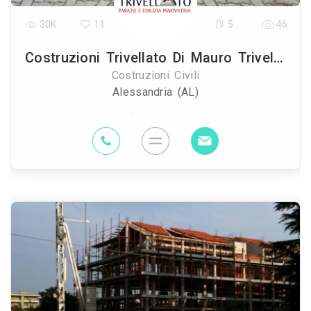
30K
11
5
46
Costruzioni Trivellato Di Mauro Trivellato & C Snc
Costruzioni Civili
Alessandria (AL)
95.6 Km