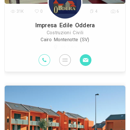
31K
0
4
6
Impresa Edile Oddera
Costruzioni Civili
Cairo Montenotte (SV)
48.3 Km