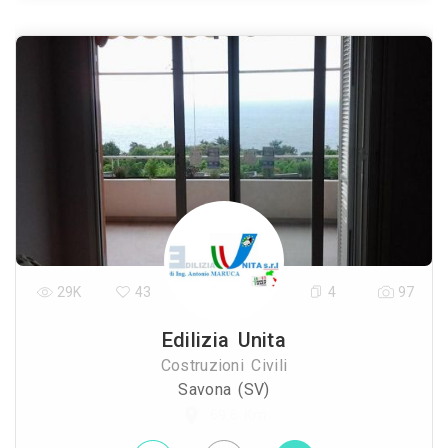
29K
43
4
97
Edilizia Unita
Costruzioni Civili
Savona (SV)
69.6 Km