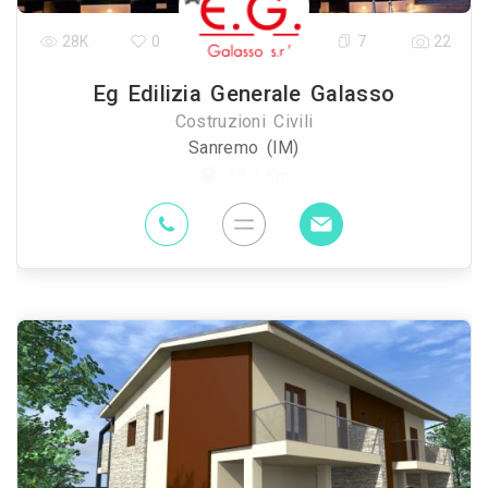
28K
0
7
22
Eg Edilizia Generale Galasso
Costruzioni Civili
Sanremo (IM)
59.3 Km