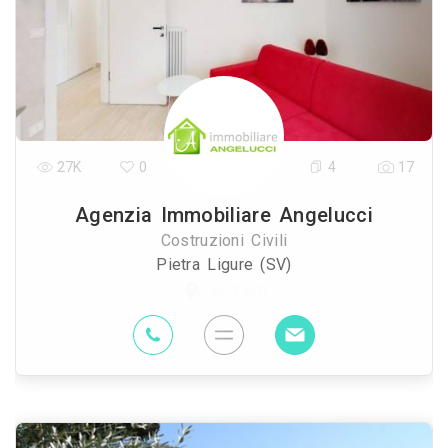
27K
0
4
17
Agenzia Immobiliare Angelucci
Costruzioni Civili
Pietra Ligure (SV)
56.4 Km