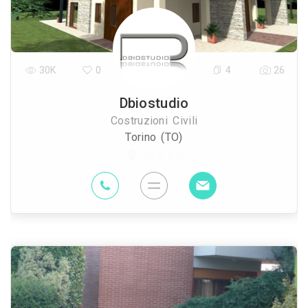
30K
0
4
26
Dbiostudio
Costruzioni Civili
Torino (TO)
63.5 Km