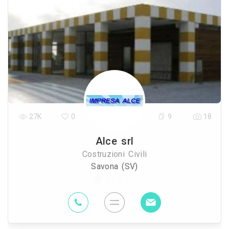
27K
0
9
18
Alce srl
Costruzioni Civili
Savona (SV)
69.6 Km