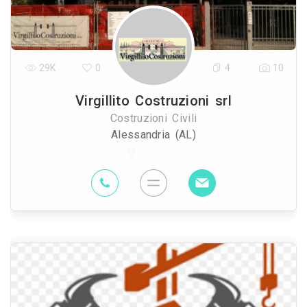
29K
0
4
10
Virgillito Costruzioni srl
Costruzioni Civili
Alessandria (AL)
95.6 Km