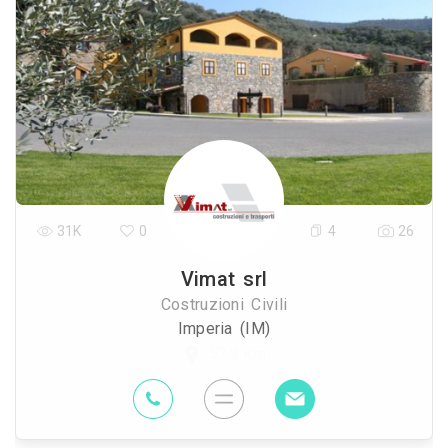
31K
0
4
26
Vimat srl
Costruzioni Civili
Imperia (IM)
57.3 Km