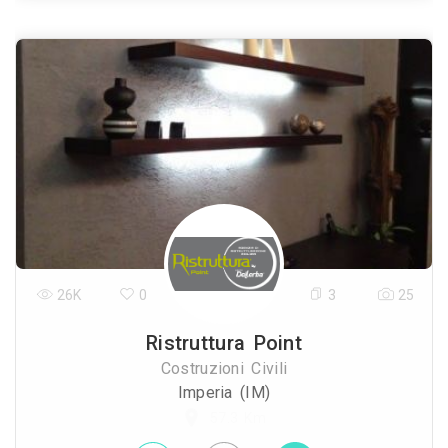
26K
0
3
25
Ristruttura Point
Costruzioni Civili
Imperia (IM)
57.3 Km