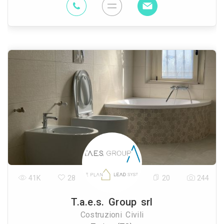
41K
28
20
244
T.a.e.s. Group srl
Costruzioni Civili