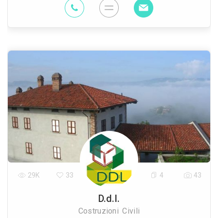
29K
33
4
43
D.d.l.
Costruzioni Civili