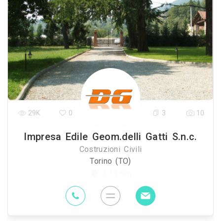
29K
0
3
10
Impresa Edile Geom.delli Gatti S.n.c.
Costruzioni Civili
Torino (TO)
67.4 Km