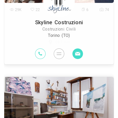
29K
22
6
74
Skyline Costruzioni
Costruzioni Civili
Torino (TO)
68.1 Km