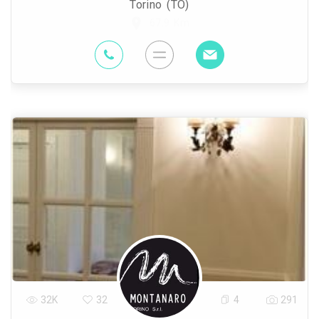
Torino (TO)
67.9 Km
32K
32
4
291