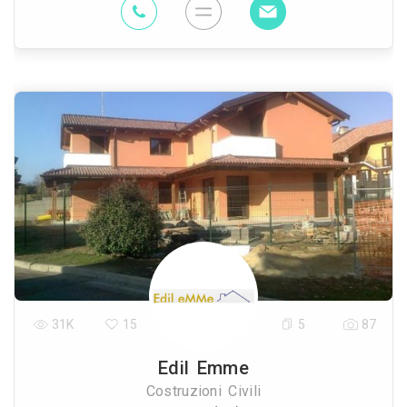
31K
15
5
87
Edil Emme
Costruzioni Civili