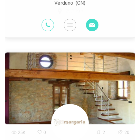
Verduno (CN)
29.3 Km
25K
0
2
20