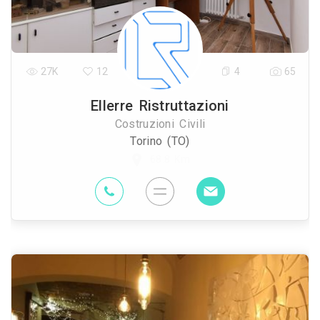
27K
12
4
65
Ellerre Ristruttazioni
Costruzioni Civili
Torino (TO)
68.8 Km