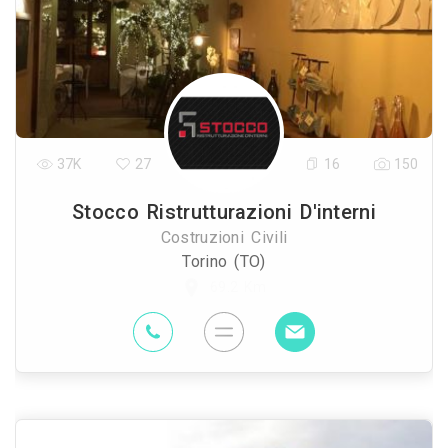
37K
27
16
150
Stocco Ristrutturazioni D'interni
Costruzioni Civili
Torino (TO)
69.2 Km