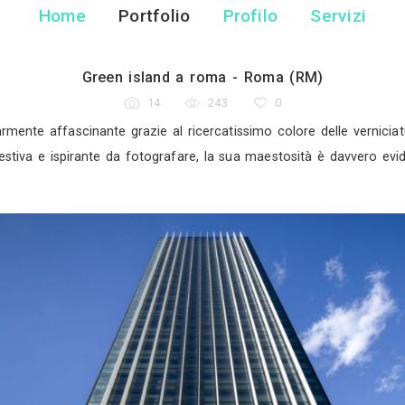
Davide Gonella 
Fotografo - Mondo
Home
Portfolio
Pr
Green island a roma 
14
243
oma è particolarmente affascinante grazie al ricercati
suggestiva e ispirante da fotografare, la su