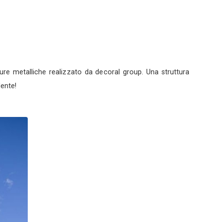
Fotografo
vì (CN)
ofilo
Servizi
- Roma (RM)
0
ssimo colore delle verniciature metalliche realizzato 
a maestosità è davvero evidente!