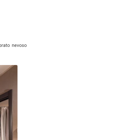
Fotografo
vì (CN)
ofilo
Servizi
voso - Mondovì (CN)
0
mplesso di stalle lunghe di prato nevoso