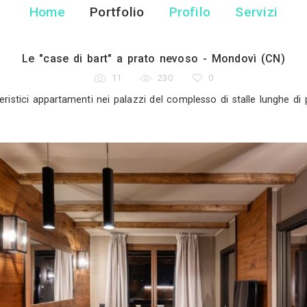
Davide Gonella 
Fotografo - Mondo
Home
Portfolio
Pr
Le "case di bart" a prato ne
11
230
Alcuni caratteristici appartamenti nei palazzi del co